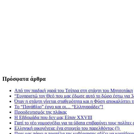
Πρόσφατα άρθρα
Από την παιδική χαρά του Τσίπρα στη στάχτη του Μητσοτάκη
“Ευχαριστώ τον Θεό που μας έδωσε αυτό το δώρο έστω για 3
Όταν η στάχτη γίνεται σταθερότητα και η Φύση αποκαλύπτει 
Το “Πανάθλιο” έργο και οι… “Ελληναράδες”!
Προοδευτισμός της πλάκας
Η Εβδομάδα που δεν μας Είπαν XXVIII
Γιατί το νέο νομοσχέδιο για τα ύδατα επιβαρύνει τους πολίτες
Ελληνική οικογένεια: ένα στοιχείο του παρελθόντος (!)
Πριν μας πάρει η προπέλα της κυβέρνησης αξίζει να κοιτάξου