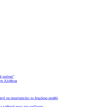
4 χρόνια”
την Αλήθεια
 αντί να προστατεύει το δημόσιο αγαθό
με καθαρά προς τον ορίζοντα