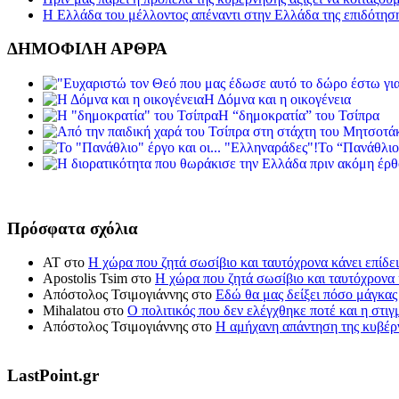
Η Ελλάδα του μέλλοντος απέναντι στην Ελλάδα της επιδότησ
ΔΗΜΟΦΙΛΗ ΑΡΘΡΑ
Η Δόμνα και η οικογένεια
Η “δημοκρατία” του Τσίπρα
Το “Πανάθλιο
Πρόσφατα σχόλια
ΑΤ
στο
Η χώρα που ζητά σωσίβιο και ταυτόχρονα κάνει επίδει
Apostolis Tsim
στο
Η χώρα που ζητά σωσίβιο και ταυτόχρονα κ
Απόστολος Τσιμογιάννης
στο
Εδώ θα μας δείξει πόσο μάγκας
Mihalatou
στο
Ο πολιτικός που δεν ελέγχθηκε ποτέ και η στιγ
Απόστολος Τσιμογιάννης
στο
Η αμήχανη απάντηση της κυβέρν
LastPoint.gr