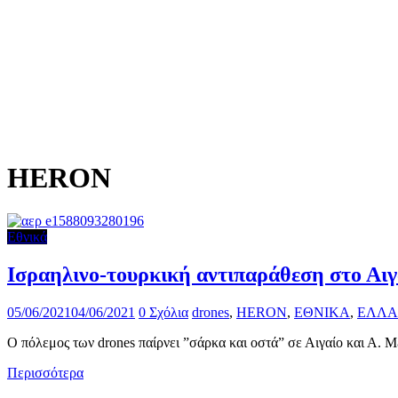
HERON
Εθνικά
Ισραηλινο-τουρκική αντιπαράθεση στο Α
05/06/2021
04/06/2021
0 Σχόλια
drones
,
HERON
,
ΕΘΝΙΚΑ
,
ΕΛΛΑ
Ο πόλεμος των drones παίρνει ”σάρκα και οστά” σε Αιγαίο και Α. Μ
Περισσότερα