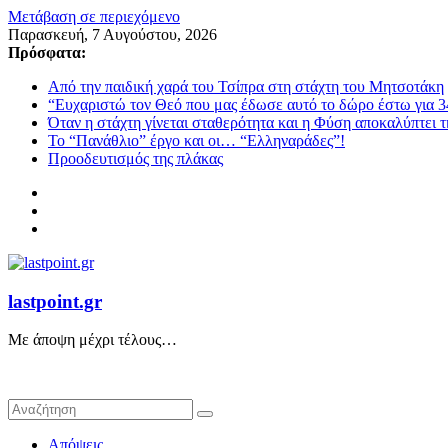
Μετάβαση σε περιεχόμενο
Παρασκευή, 7 Αυγούστου, 2026
Πρόσφατα:
Από την παιδική χαρά του Τσίπρα στη στάχτη του Μητσοτάκη
“Ευχαριστώ τον Θεό που μας έδωσε αυτό το δώρο έστω για 3
Όταν η στάχτη γίνεται σταθερότητα και η Φύση αποκαλύπτει 
Το “Πανάθλιο” έργο και οι… “Ελληναράδες”!
Προοδευτισμός της πλάκας
lastpoint.gr
Με άποψη μέχρι τέλους…
Απόψεις