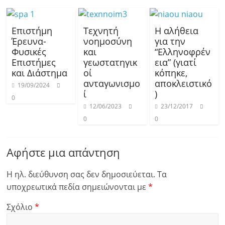
Επιστήμη
Τεχνητή
Η αλήθεια
Έρευνα-
νοημοσύνη
για την
Φυσικές
και
“Ελληνοφρέν
Επιστήμες
γεωστατηγικ
εια” (γιατί
και Διάστημα
οί
κόπηκε,
ανταγωνισμο
αποκλειστικό
19/09/2024
ί
)
0
12/06/2023
23/12/2017
0
0
Αφήστε μια απάντηση
Η ηλ. διεύθυνση σας δεν δημοσιεύεται.
Τα
υποχρεωτικά πεδία σημειώνονται με
*
Σχόλιο
*