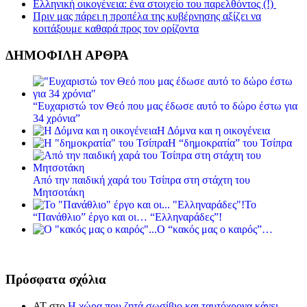
Ελληνική οικογένεια: ένα στοιχείο του παρελθόντος (!)
Πριν μας πάρει η προπέλα της κυβέρνησης αξίζει να
κοιτάξουμε καθαρά προς τον ορίζοντα
ΔΗΜΟΦΙΛΗ ΑΡΘΡΑ
“Ευχαριστώ τον Θεό που μας έδωσε αυτό το δώρο έστω για
34 χρόνια”
Η Δόμνα και η οικογένεια
Η “δημοκρατία” του Τσίπρα
Από την παιδική χαρά του Τσίπρα στη στάχτη του
Μητσοτάκη
Το
“Πανάθλιο” έργο και οι… “Ελληναράδες”!
Ο “κακός μας ο καιρός”…
Πρόσφατα σχόλια
ΑΤ
στο
Η χώρα που ζητά σωσίβιο και ταυτόχρονα κάνει