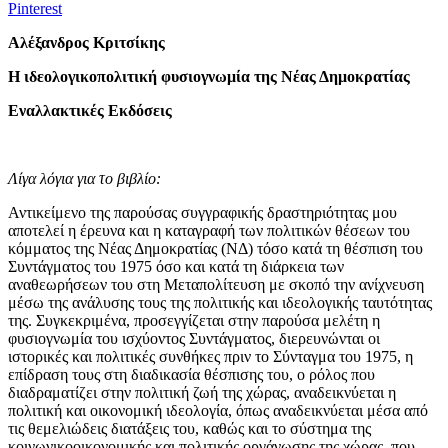
Pinterest
Αλέξανδρος Κριτσίκης
Η ιδεολογικοπολιτική φυσιογνωμία της Νέας Δημοκρατίας
Εναλλακτικές Εκδόσεις
Λίγα λόγια για το βιβλίο:
Αντικείμενο της παρούσας συγγραφικής δραστηριότητας μου
αποτελεί η έρευνα και η καταγραφή των πολιτικών θέσεων του
κόμματος της Νέας Δημοκρατίας (ΝΔ) τόσο κατά τη θέσπιση του
Συντάγματος του 1975 όσο και κατά τη διάρκεια των
αναθεωρήσεων του στη Μεταπολίτευση με σκοπό την ανίχνευση
μέσω της ανάλυσης τους της πολιτικής και ιδεολογικής ταυτότητας
της. Συγκεκριμένα, προσεγγίζεται στην παρούσα μελέτη η
φυσιογνωμία του ισχύοντος Συντάγματος, διερευνώνται οι
ιστορικές και πολιτικές συνθήκες πριν το Σύνταγμα του 1975, η
επίδραση τους στη διαδικασία θέσπισης του, ο ρόλος που
διαδραματίζει στην πολιτική ζωή της χώρας, αναδεικνύεται η
πολιτική και οικονομική ιδεολογία, όπως αναδεικνύεται μέσα από
τις θεμελιώδεις διατάξεις του, καθώς και το σύστημα της
κοινωνικοοικονομικής και πολιτικής οργάνωσης της χώρας, που