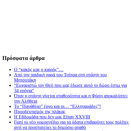
Πρόσφατα άρθρα
Ο “κακός μας ο καιρός”…
Από την παιδική χαρά του Τσίπρα στη στάχτη του
Μητσοτάκη
“Ευχαριστώ τον Θεό που μας έδωσε αυτό το δώρο έστω για
34 χρόνια”
Όταν η στάχτη γίνεται σταθερότητα και η Φύση αποκαλύπτει
την Αλήθεια
Το “Πανάθλιο” έργο και οι… “Ελληναράδες”!
Προοδευτισμός της πλάκας
Η Εβδομάδα που δεν μας Είπαν XXVIII
Γιατί το νέο νομοσχέδιο για τα ύδατα επιβαρύνει τους πολίτες
αντί να προστατεύει το δημόσιο αγαθό