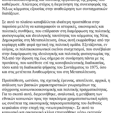
καθιέρωσε. Απώτερος στόχος η διερεύνηση της συνεισφοράς της
ΝΔ ως κόμματος εξουσίας στην αναθεώρηση των συνταγματικών
διατάξεων.
Σε αυτό το πλαίσιο καταβάλλεται ιδιαίτερη προσπάθεια στην
παρούσα μελέτη να καταγραφούν οι ιστορικές, οικονομικές και
πολιτικές συνθήκες, που επίδρασαν στη διαμόρφωση της πολιτικής
φυσιογνωμίας και ιδεολογικής ταυτότητας του κόμματος της Νέας
Δημοκρατίας στη Μεταπολίτευση, όπως αυτή εκφράσθηκε από την
κυρίαρχη κάθε φορά ηγετική της πολιτική ομάδα. Εξετάζονται, εν
ολίγοις, οι πολιτικοκοινωνικοί εκείνοι συσχετισμοί, που συνέβαλαν
στην διαμόρφωση της ιδεολογικής και πολιτικής φυσιογνωμίας της
ΝΔ από την ίδρυση της έως σήμερα σε συνάρτηση πάντα με τις
προτάσεις, που κατέθεσε επί της κοινοβουλευτικής διαδικασίας,
τόσο κατά τη διαδικασία ψήφισης του Συντάγματος το 1975, όσο
και στις μετέπειτα Αναθεωρήσεις του στη Μεταπολίτευση.
Προϋπόθεση, ωστόσο, της σχετικής έρευνας, αποτέλεσε, αρχικά, η
ανάλυση των βασικών χαρακτηριστικών γνωρισμάτων της
σύγχρονης κοινωνικοοικονομικής και πολιτικής πραγματικότητας.
Για το σκοπό αυτό, διερευνήθηκε, αναλυτικά, η μετάβαση των
εθνικών κοινωνιών προς την παγκόσμια χρηματοπιστωτική κρίση
ως συνέπεια της οικονομικής παγκοσμιοποίησης του διεθνούς
κεφαλαίου στην εποχή της «νεωτερικότητας». Σε αυτό το
κοινωνικό και οικονομικό κλίμα επιχειρήθηκε μέσω εκτενούς