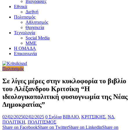
Βιογραφίες
Εθνικά
Διεθνή
Πολιτισμός
Αθλητισμός
Θρησκεία
Τεχνολογία
Social Media
ΜΜΕ
Η ΟΜΑΔΑ
Επικοινωνία
Πολιτισμός
Σε λίγες μέρες στην κυκλοφορία το βιβλίο
του Αλέξανδρου Κριτσίκη “Η
ιδεολογικοπολιτική φυσιογνωμία της Νέας
Δημοκρατίας”
02/02/2025
02/02/2025
0 Σχόλια
ΒΙΒΛΙΟ
,
ΚΡΙΤΣΙΚΗΣ
,
ΝΔ
,
ΠΟΛΙΤΙΚΗ
,
ΠΟΛΙΤΙΣΜΟΣ
Share on Facebook
Share on Twitter
Share on Linkedin
Share on