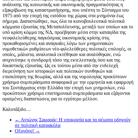
ανάλυσης της κοινωνικής και οικονομικής πραγματικότητας η
εξακρίβωση της καταστρατήγησης, που υπέστη το Σύνταγμα του
1975 από την εποχή της εισόδου της χώρας στα μνημόνια έως
σήμερα. Διαπιστώθηκε, πως όλα τα κοινοβουλευτικά πολιτικά
κόμματα εξουσίας της Μεταπολίτευσης, μεταξύ των οποίων και το
υπό κρίση κόμμα της ΝΔ, προέβησαν μέσα στην καταιγίδα της
νεοφιλελεύθερης παγκόσμιας οικονομικής κρίσης στις
προκαθορισμένες και αναγκαίες λόγω των μνημονιακών
νομοθετικών ρυθμίσεων νέο-φιλελεύθερες πολιτικές επιλογές, οι
οποίες, μάλιστα, αναλυτικά εκτέθηκαν και αναλύθηκαν, ενώ
ανιχνεύτηκε η συνδρομή τόσο της εκτελεστικής όσο και της
δικαστικής εξουσίας. Ως εκ τούτου μέσα από την ενδελεχή
διερεύνηση των ιστορικών και πολιτικών συνθηκών και
επισκόπηση της θεωρίας, αλλά και της νομολογίας προκύπτουν
χρήσιμα συμπεράσματα αναφορικά με την ερμηνεία και εφαρμογή
του Συντάγματος στην Ελλάδα την εποχή των μνημονίων, ενώ
προκύπτουν χρήσιμα επιστημονικά συμπεράσματα και εξάγονται
ορισμένες διαπιστώσεις για το εγγύτερο μέλλον.
Καλοτάξιδο…
←
Αντώνης Σαμαράς: Η υποκρισία και τα ψέματα οδηγούν
σε πολιτική κατρακύλα
Οξυγόνο!
→