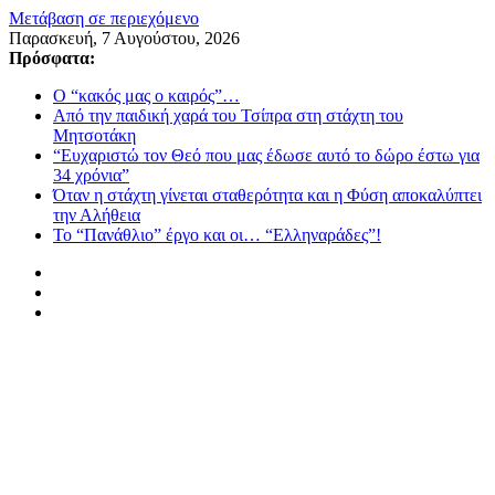
Μετάβαση σε περιεχόμενο
Παρασκευή, 7 Αυγούστου, 2026
Πρόσφατα:
Ο “κακός μας ο καιρός”…
Από την παιδική χαρά του Τσίπρα στη στάχτη του
Μητσοτάκη
“Ευχαριστώ τον Θεό που μας έδωσε αυτό το δώρο έστω για
34 χρόνια”
Όταν η στάχτη γίνεται σταθερότητα και η Φύση αποκαλύπτει
την Αλήθεια
Το “Πανάθλιο” έργο και οι… “Ελληναράδες”!