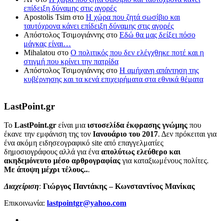
επίδειξη δύναμης στις αγορές
Apostolis Tsim
στο
Η χώρα που ζητά σωσίβιο και
ταυτόχρονα κάνει επίδειξη δύναμης στις αγορές
Απόστολος Τσιμογιάννης
στο
Εδώ θα μας δείξει πόσο
μάγκας είναι…
Mihalatou
στο
Ο πολιτικός που δεν ελέγχθηκε ποτέ και η
στιγμή που κρίνει την πατρίδα
Απόστολος Τσιμογιάννης
στο
Η αμήχανη απάντηση της
κυβέρνησης και τα κενά επιχειρήματα στα εθνικά θέματα
LastPoint.gr
To
LastPoint.gr
είναι μια
ιστοσελίδα έκφρασης γνώμης
που
έκανε την εμφάνιση της τον
Ιανουάριο του 2017
. Δεν πρόκειται για
ένα ακόμη ειδησεογραφικό site από επαγγελματίες
δημοσιογράφους αλλά για ένα
απολύτως ελεύθερο και
ακηδεμόνευτο μέσο αρθρογραφίας
για καταξιωμένους πολίτες.
Με άποψη μέχρι τέλους..
.
Διαχείριση
:
Γιώργος Παντάκης – Κωνσταντίνος Μανίκας
Επικοινωνία:
lastpointgr@yahoo.com