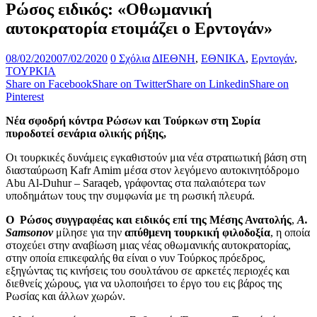
Ρώσος ειδικός: «Οθωμανική
αυτοκρατορία ετοιμάζει ο Ερντογάν»
08/02/2020
07/02/2020
0 Σχόλια
ΔΙΕΘΝΗ
,
ΕΘΝΙΚΑ
,
Ερντογάν
,
ΤΟΥΡΚΙΑ
Share on Facebook
Share on Twitter
Share on Linkedin
Share on
Pinterest
Νέα σφοδρή κόντρα Ρώσων και Τούρκων στη Συρία
πυροδοτεί σενάρια ολικής ρήξης,
Οι τουρκικές δυνάμεις εγκαθιστούν μια νέα στρατιωτική βάση στη
διασταύρωση Kafr Amim μέσα στον λεγόμενο αυτοκινητόδρομο
Abu Al-Duhur – Saraqeb, γράφοντας στα παλαιότερα των
υποδημάτων τους την συμφωνία με τη ρωσική πλευρά.
Ο Ρώσος συγγραφέας και ειδικός επί της Μέσης Ανατολής
,
A.
Samsonov
μίλησε για την
απύθμενη τουρκική φιλοδοξία
, η οποία
στοχεύει στην αναβίωση μιας νέας οθωμανικής αυτοκρατορίας,
στην οποία επικεφαλής θα είναι ο νυν Τούρκος πρόεδρος,
εξηγώντας τις κινήσεις του σουλτάνου σε αρκετές περιοχές και
διεθνείς χώρους, για να υλοποιήσει το έργο του εις βάρος της
Ρωσίας και άλλων χωρών.