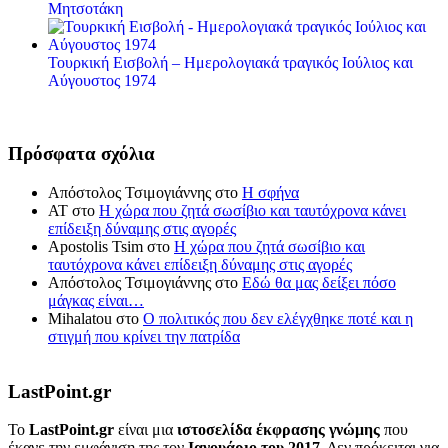
Μητσοτάκη
Τουρκική Εισβολή – Ημερολογιακά τραγικός Ιούλιος και
Αύγουστος 1974
Πρόσφατα σχόλια
Απόστολος Τσιμογιάννης
στο
Η σφήνα
ΑΤ
στο
Η χώρα που ζητά σωσίβιο και ταυτόχρονα κάνει
επίδειξη δύναμης στις αγορές
Apostolis Tsim
στο
Η χώρα που ζητά σωσίβιο και
ταυτόχρονα κάνει επίδειξη δύναμης στις αγορές
Απόστολος Τσιμογιάννης
στο
Εδώ θα μας δείξει πόσο
μάγκας είναι…
Mihalatou
στο
Ο πολιτικός που δεν ελέγχθηκε ποτέ και η
στιγμή που κρίνει την πατρίδα
LastPoint.gr
To
LastPoint.gr
είναι μια
ιστοσελίδα έκφρασης γνώμης
που
έκανε την εμφάνιση της τον
Ιανουάριο του 2017
. Δεν πρόκειται για