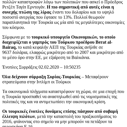
πολλών καταστροφών λόγω των πολιτικών που ασκεί ο Πρόεδρος
Ρετζέπ Ταγίπ Ερντογάν.
Η πιο σημαντική από αυτές είναι η
συνεχής πτώση της λίρας
έναντι του δολαρίου και το υψηλό
ποσοστό ανεργίας που έφτασε το 13%. Πολλοί θεωρούν
παραπλανητικά την Τουρκία ως μία από τις μεγαλύτερες οικονομίες
του κόσμου.
Σύμφωνα με το
τουρκικό υπουργείο Οικονομικών, το οποίο
διαχειρίζεται ο γαμπρός του Τούρκου προέδρου Berat al-
Bairaq,
το κατά κεφαλήν ΑΕΠ της Τουρκίας ανήλθε σε
9637 δολάρια, ελαφρώς μικρότερο από το 2007 και μικρότερο από
το μέσο όρο στην ΕΕ, με εξαίρεση τα Βαλκάνια.
Ένοπλες Συρράξεις 02.02.2020 – 10:50235
Όλα δείχνουν σύρραξη Συρίας-Τουρκίας
– Μεταφέρουν
στρατεύματα στην Ιντλίμπ οι Τούρκοι
Τα οικονομικά πλήγματα καταστρέφουν τη χώρα, σε μια εποχή που
η Τουρκία προσπαθεί να αναστηλωθεί από τις νομισματικές της
πολιτικές της και να αντιμετωπίσει την οικονομική κρίση.
Οι τουρκικές ένοπλες δυνάμεις επίσης πάσχουν από σοβαρή
έλλειψη πιλότων
, μετά την καταστολή του πραξικοπήματος το
2016, φτάνοντας στο σημείο να μην μπορούν να πετάξουν τα
αεροσκάφη F-16.