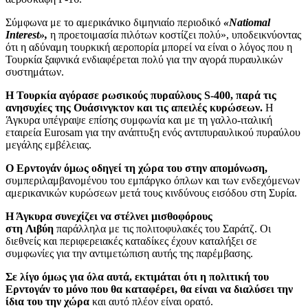
Σύμφωνα με το αμερικάνικο διμηνιαίο περιοδικό
«Natiomal
Interest»,
η προετοιμασία πιλότων κοστίζει πολύ», υποδεικνύοντας
ότι η αδύναμη τουρκική αεροπορία μπορεί να είναι ο λόγος που η
Τουρκία ξαφνικά ενδιαφέρεται πολύ για την αγορά πυραυλικών
συστημάτων.
Η Τουρκία αγόρασε ρωσικούς πυραύλους S-400, παρά τις
ανησυχίες της Ουάσινγκτον και τις απειλές κυρώσεων.
Η
Άγκυρα υπέγραψε επίσης συμφωνία και με τη γαλλο-ιταλική
εταιρεία Eurosam για την ανάπτυξη ενός αντιπυραυλικού πυραύλου
μεγάλης εμβέλειας.
Ο Ερντογάν όμως οδηγεί τη χώρα του στην απομόνωση,
συμπεριλαμβανομένου του εμπάργκο όπλων και των ενδεχόμενων
αμερικανικών κυρώσεων μετά τους κινδύνους εισόδου στη Συρία.
Η Άγκυρα συνεχίζει να στέλνει μισθοφόρους
στη Λιβύη
παράλληλα με τις πολιτοφυλακές του Σαράτζ. Οι
διεθνείς και περιφερειακές καταδίκες έχουν καταλήξει σε
συμφωνίες για την αντιμετώπιση αυτής της παρέμβασης.
Σε λίγο όμως για όλα αυτά, εκτιμάται ότι η πολιτική του
Ερντογάν το μόνο που θα καταφέρει, θα είναι να διαλύσει την
ίδια του την χώρα
και αυτό πλέον είναι ορατό.