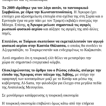
Το 2009 ιδρύθηκε για τον λόγο αυτόν, το παντουρκικό
Συμβούλιο, με έδρα την Κωνσταντινούπολη
. Η Άγκυρα έχει
επιτύχει μια αξιοσημείωτη επιτυχία στα σχέδια της στη Συρία και ο
Ερντογάν (για να μην πάει με τον Τραμπ) εκβιάζει συνεχώς την
Μόσχα. Επίσης,
η Άγκυρα μείωσε σημαντικά τις αγορές
ρωσικού φυσικού αερίου
και αύξησε τις αγορές της από άλλες
πηγές.
Επιπλέον, οι Τούρκοι σκοπεύουν να εκμεταλλευτούν τον αγωγό
φυσικού αερίου στην Κασπία Θάλασσα,
ο οποίος θα συνδέει το
Αζερμπαϊτζάν, το Τουρκμενιστάν και ενδεχομένως το Καζακστάν.
Αυτό σημαίνει ότι η τουρκική ελίτ θέλει να μετατρέψει την
χώρα σε σημαντικό ενεργειακό κόμβο.
Ολοκληρώνοντας το άρθρο του ο Ρώσος ειδικός, ανέφερε την
είσοδο της Άγκυρας στον πόλεμο της Λιβύης,
με στόχο την
υφαρπαγή των κοιτασμάτων μαζί με το Κατάρ και μέσω της
κυβέρνησης Al-Sarra, την φιλοδοξία για έλεγχο στα μεγάλα πεδία
της Ανατολικής Μεσογείου.
Σε μονόδρομο κατάρρευσης η τουρκική οικονομία
Η τουρκική οικονομία επιβιώνει όμως κάτω από την επήρεια