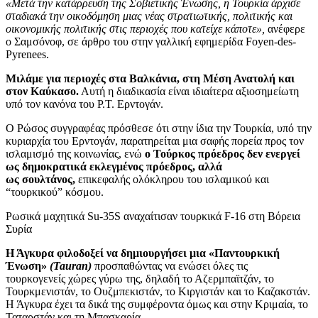
«Μετά την κατάρρευση της Σοβιετικής Ένωσης, η Τουρκία άρχισε
σταδιακά την οικοδόμηση μιας νέας στρατιωτικής, πολιτικής και
οικονομικής πολιτικής στις περιοχές που κατείχε κάποτε»,
ανέφερε
ο Σαμσόνοφ, σε άρθρο του στην γαλλική εφημερίδα Foyen-des-
Pyrenees.
Μιλάμε για περιοχές στα
Βαλκάνια, στη Μέση Ανατολή και
στον Καύκασο.
Αυτή η διαδικασία είναι ιδιαίτερα αξιοσημείωτη
υπό τον κανόνα του Ρ.Τ. Ερντογάν.
Ο Ρώσος συγγραφέας πρόσθεσε ότι στην ίδια την Τουρκία, υπό την
κυριαρχία του Ερντογάν, παρατηρείται μια σαφής πορεία προς τον
ισλαμισμό της κοινωνίας, ενώ
ο Τούρκος πρόεδρος δεν ενεργεί
ως δημοκρατικά εκλεγμένος πρόεδρος, αλλά
ως σουλτάνος,
επικεφαλής ολόκληρου του ισλαμικού και
“τουρκικού” κόσμου.
Ρωσικά μαχητικά Su-35S αναχαίτισαν τουρκικά F-16 στη Βόρεια
Συρία
Η Άγκυρα φιλοδοξεί να δημιουργήσει μια «Παντουρκική
Ένωση
»
(Tauran)
προσπαθώντας να ενώσει όλες τις
τουρκογενείς χώρες γύρω της, δηλαδή το Αζερμπαϊτζάν, το
Τουρκμενιστάν, το Ουζμπεκιστάν, το Κιργιστάν και το Καζακστάν.
Η Άγκυρα έχει τα δικά της συμφέροντα όμως και στην Κριμαία, το
Ταταρστάν και τη Μπασκαρία.