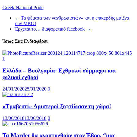
Greek National Pride
←
Τα ψέματα των «ανθρωπιστών» και η επικερδής μπίζνα
των ΜΚΟ!
Έρχεται το… διαφορετικό facebook
→
Ίσως Σας Ενδιαφέρει
Ελλάδα – Βουλγαρία: Εχθρικοί σύμμαχοι και
φιλικοί εχθροί
24/01/2020
25/01/2020
0
«Τραβεστί» Αριστεροί ξεφτίλισαν τη χώρα!
13/06/2018
13/06/2018
0
Τα Marder θα αναπτυχθούν στον Έβρο, “μας