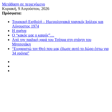
Μετάβαση σε περιεχόμενο
Κυριακή, 9 Αυγούστου, 2026
Πρόσφατα:
Τουρκική Εισβολή – Ημερολογιακά τραγικός Ιούλιος και
Αύγουστος 1974
Η σφήνα
Ο “κακός μας ο καιρός”…
Από την παιδική χαρά του Τσίπρα στη στάχτη του
Μητσοτάκη
“Ευχαριστώ τον Θεό που μας έδωσε αυτό το δώρο έστω για
34 χρόνια”