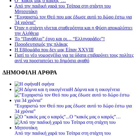
Ο “κακός μας ο καιρός”…
Από την παιδική χαρά του Τσίπρα στη στάχτη του
Μητσοτάκη
“Ευχαριστώ τον Θεό που μας έδωσε αυτό το δώρο έστω για
34 χρόνια”
Όταν η στάχτη γίνεται σταθερότητα και η Φύση αποκαλύπτει
την Αλήθεια
Το “Πανάθλιο” έργο και οι… “Ελληναράδες”!
Προοδευτισμός της πλάκας
Η Εβδομάδα που δεν μας Είπαν XXVIII
Γιατί το νέο νομοσχέδιο για τα ύδατα επιβαρύνει τους πολίτες
αντί να προστατεύει το δημόσιο αγαθό
ΔΗΜΟΦΙΛΗ ΑΡΘΡΑ
Η σφήνα
Η Δόμνα και η οικογένεια
“Ευχαριστώ τον Θεό που μας έδωσε αυτό το δώρο έστω για
34 χρόνια”
Ο “κακός μας ο καιρός”…
Από την παιδική χαρά του Τσίπρα στη στάχτη του