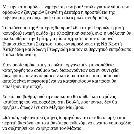
Με την κατά ομάδες ενημέρωση των βουλευτών για τον γάμο των
ομόφυλων ζευγαριών ξεκινά τη Δευτέρα η προσπάθεια της
κυβέρνησης να διαχειριστεί τις εσωτερικές αντιδράσεις.
Το απόγευμα της Δευτέρας θα προσέλθει στην Πειραιώς η μισή
κοινοβουλευτική ομάδα (με αλφαβητική σειρά), ενώ η υπόλοιπη θα
ακολουθήσει την Τρίτη, για μία συζήτηση με τον υπουργό
Επικρατείας Άκη Σκέρτσο, τους αντιπροέδρους της ΝΔ Κωστή
Χατζηδάκη και Άδωνη Γεωργιάδη και τον κυβερνητικό εκπρόσωπο
Παύλο Μαρινάκη.
Στην ουσία πρόκειται για πρώτη, οργανωμένη προσπάθεια
καταγραφής του αριθμού των διαφωνούντων και εν συνεχεία
διαχείρισης των αντιδράσεων και διαπίστωσης του πόσοι από
αυτούς είναι αποφασισμένοι να καταψηφίσουν και πόσοι θα
επιλέξουν την αποχή.
Σε κάποιο βαθμό, από τη διαδικασία θα κριθεί και ο χρόνος
κατάθεσης του νομοσχεδίου στη Βουλή, που πάντως δεν θα
αργήσει, όπως λένε στο Μέγαρο Μαξίμου.
Ωστόσο, κυβερνητικές πηγές διαμηνύουν ότι δεν θα υπάρξει και
περιττή βιασύνη και το πιθανότερο ενδεχόμενο είναι το νομοσχέδιο
να συζητηθεί και να ψηφιστεί τον Μάρτιο.