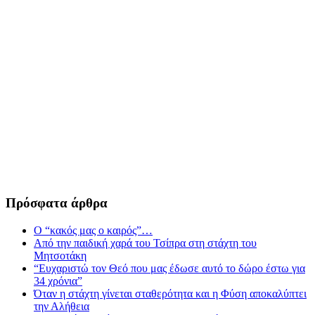
Πρόσφατα άρθρα
Ο “κακός μας ο καιρός”…
Από την παιδική χαρά του Τσίπρα στη στάχτη του
Μητσοτάκη
“Ευχαριστώ τον Θεό που μας έδωσε αυτό το δώρο έστω για
34 χρόνια”
Όταν η στάχτη γίνεται σταθερότητα και η Φύση αποκαλύπτει
την Αλήθεια