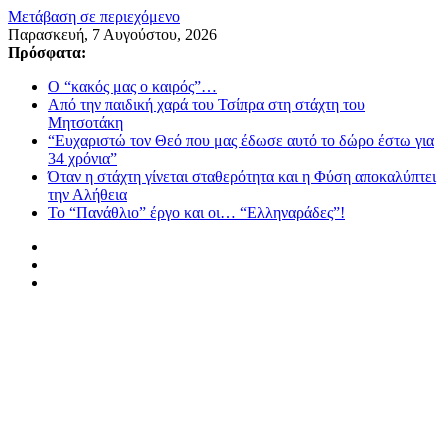
Μετάβαση σε περιεχόμενο
Παρασκευή, 7 Αυγούστου, 2026
Πρόσφατα:
Ο “κακός μας ο καιρός”…
Από την παιδική χαρά του Τσίπρα στη στάχτη του
Μητσοτάκη
“Ευχαριστώ τον Θεό που μας έδωσε αυτό το δώρο έστω για
34 χρόνια”
Όταν η στάχτη γίνεται σταθερότητα και η Φύση αποκαλύπτει
την Αλήθεια
Το “Πανάθλιο” έργο και οι… “Ελληναράδες”!