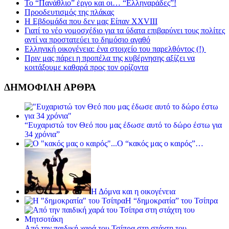
Το “Πανάθλιο” έργο και οι… “Ελληναράδες”!
Προοδευτισμός της πλάκας
Η Εβδομάδα που δεν μας Είπαν XXVIII
Γιατί το νέο νομοσχέδιο για τα ύδατα επιβαρύνει τους πολίτες
αντί να προστατεύει το δημόσιο αγαθό
Ελληνική οικογένεια: ένα στοιχείο του παρελθόντος (!)
Πριν μας πάρει η προπέλα της κυβέρνησης αξίζει να
κοιτάξουμε καθαρά προς τον ορίζοντα
ΔΗΜΟΦΙΛΗ ΑΡΘΡΑ
“Ευχαριστώ τον Θεό που μας έδωσε αυτό το δώρο έστω για
34 χρόνια”
Ο “κακός μας ο καιρός”…
Η Δόμνα και η οικογένεια
Η “δημοκρατία” του Τσίπρα
Από την παιδική χαρά του Τσίπρα στη στάχτη του