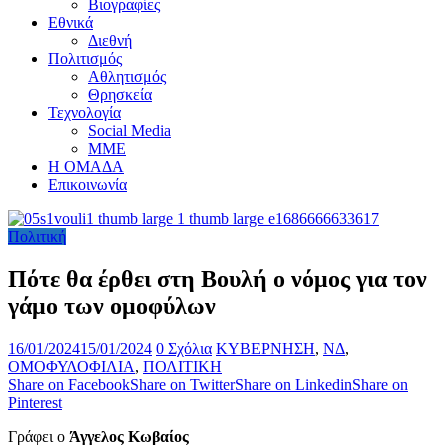
Βιογραφίες
Εθνικά
Διεθνή
Πολιτισμός
Αθλητισμός
Θρησκεία
Τεχνολογία
Social Media
ΜΜΕ
Η ΟΜΑΔΑ
Επικοινωνία
Πολιτική
Πότε θα έρθει στη Βουλή ο νόμος για τον
γάμο των ομοφύλων
16/01/2024
15/01/2024
0 Σχόλια
ΚΥΒΕΡΝΗΣΗ
,
ΝΔ
,
ΟΜΟΦΥΛΟΦΙΛΙΑ
,
ΠΟΛΙΤΙΚΗ
Share on Facebook
Share on Twitter
Share on Linkedin
Share on
Pinterest
Γράφει ο
Άγγελος Κωβαίος