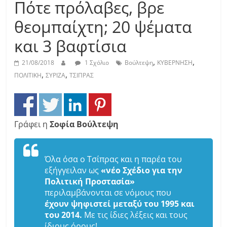
Πότε πρόλαβες, βρε
θεομπαίχτη; 20 ψέματα
και 3 βαφτίσια
,
,
21/08/2018
1 Σχόλιο
Βούλτεψη
ΚΥΒΕΡΝΗΣΗ
,
,
ΠΟΛΙΤΙΚΗ
ΣΥΡΙΖΑ
ΤΣΙΠΡΑΣ
Γράφει η
Σοφία Βούλτεψη
Όλα όσα ο Τσίπρας και η παρέα του
εξήγγειλαν ως
«νέο Σχέδιο για την
Πολιτική Προστασία»
περιλαμβάνονται σε νόμους που
έχουν ψηφιστεί μεταξύ του 1995 και
του 2014.
Με τις ίδιες λέξεις και τους
ίδιους όρους!