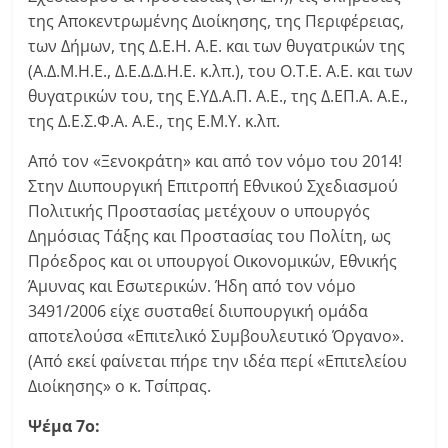
της Αποκεντρωμένης Διοίκησης, της Περιφέρειας,
των Δήμων, της Δ.Ε.Η. Α.Ε. και των θυγατρικών της
(Α.Δ.Μ.Η.Ε., Δ.Ε.Δ.Δ.Η.Ε. κ.λπ.), του Ο.Τ.Ε. Α.Ε. και των
θυγατρικών του, της Ε.ΥΔ.Α.Π. Α.Ε., της Δ.ΕΠ.Α. Α.Ε.,
της Δ.Ε.Σ.Φ.Α. Α.Ε., της Ε.Μ.Υ. κ.λπ.
Από τον «Ξενοκράτη» και από τον νόμο του 2014!
Στην Διυπουργική Επιτροπή Εθνικού Σχεδιασμού
Πολιτικής Προστασίας μετέχουν ο υπουργός
Δημόσιας Τάξης και Προστασίας του Πολίτη, ως
Πρόεδρος και οι υπουργοί Οικονομικών, Εθνικής
Άμυνας και Εσωτερικών. Ήδη από τον νόμο
3491/2006 είχε συσταθεί διυπουργική ομάδα
αποτελούσα «Επιτελικό Συμβουλευτικό Όργανο».
(Από εκεί φαίνεται πήρε την ιδέα περί «Επιτελείου
Διοίκησης» ο κ. Τσίπρας.
Ψέμα 7ο: