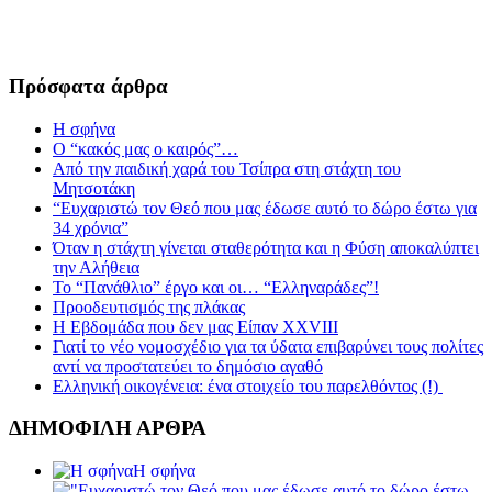
Πρόσφατα άρθρα
Η σφήνα
Ο “κακός μας ο καιρός”…
Από την παιδική χαρά του Τσίπρα στη στάχτη του
Μητσοτάκη
“Ευχαριστώ τον Θεό που μας έδωσε αυτό το δώρο έστω για
34 χρόνια”
Όταν η στάχτη γίνεται σταθερότητα και η Φύση αποκαλύπτει
την Αλήθεια
Το “Πανάθλιο” έργο και οι… “Ελληναράδες”!
Προοδευτισμός της πλάκας
Η Εβδομάδα που δεν μας Είπαν XXVIII
Γιατί το νέο νομοσχέδιο για τα ύδατα επιβαρύνει τους πολίτες
αντί να προστατεύει το δημόσιο αγαθό
Ελληνική οικογένεια: ένα στοιχείο του παρελθόντος (!)
ΔΗΜΟΦΙΛΗ ΑΡΘΡΑ
Η σφήνα