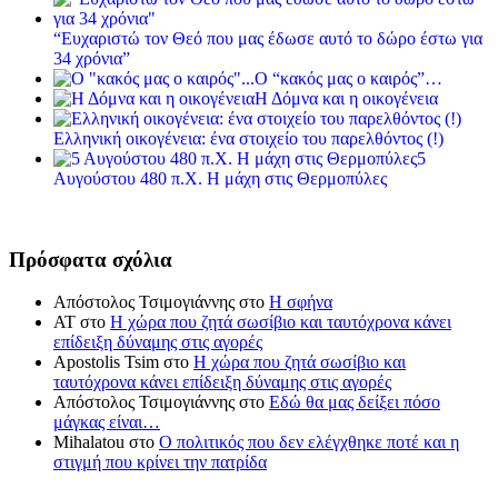
“Ευχαριστώ τον Θεό που μας έδωσε αυτό το δώρο έστω για
34 χρόνια”
Ο “κακός μας ο καιρός”…
Η Δόμνα και η οικογένεια
Ελληνική οικογένεια: ένα στοιχείο του παρελθόντος (!)
5
Αυγούστου 480 π.Χ. Η μάχη στις Θερμοπύλες
Πρόσφατα σχόλια
Απόστολος Τσιμογιάννης
στο
Η σφήνα
ΑΤ
στο
Η χώρα που ζητά σωσίβιο και ταυτόχρονα κάνει
επίδειξη δύναμης στις αγορές
Apostolis Tsim
στο
Η χώρα που ζητά σωσίβιο και
ταυτόχρονα κάνει επίδειξη δύναμης στις αγορές
Απόστολος Τσιμογιάννης
στο
Εδώ θα μας δείξει πόσο
μάγκας είναι…
Mihalatou
στο
Ο πολιτικός που δεν ελέγχθηκε ποτέ και η
στιγμή που κρίνει την πατρίδα