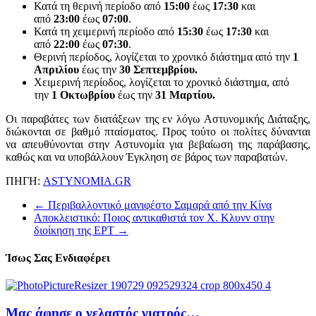
Κατά τη θερινή περίοδο από
15:00
έως
17:30
και
από
23:00
έως
07:00
.
Κατά τη χειμερινή περίοδο από
15:30
έως
17:30
και
από
22:00
έως
07:30
.
Θερινή περίοδος, λογίζεται το χρονικό διάστημα από την
1
Απριλίου
έως την
30 Σεπτεμβρίου.
Χειμερινή περίοδος, λογίζεται το χρονικό διάστημα, από
την
1 Οκτωβρίου
έως την
31 Μαρτίου.
Οι παραβάτες των διατάξεων της εν λόγω Αστυνομικής Διάταξης,
διώκονται σε βαθμό πταίσματος. Προς τούτο οι πολίτες δύνανται
να απευθύνονται στην Αστυνομία για βεβαίωση της παράβασης,
καθώς και να υποβάλλουν Έγκληση σε βάρος των παραβατών.
ΠΗΓΗ:
ASTYNOMIA.GR
←
Περιβαλλοντικό μανιφέστο Σαμαρά από την Κίνα
Αποκλειστικό: Ποιος αντικαθιστά τον Χ. Κλυνν στην
διοίκηση της ΕΡΤ
→
Ίσως Σας Ενδιαφέρει
Μας άφησε ο γελαστός γιατρός…