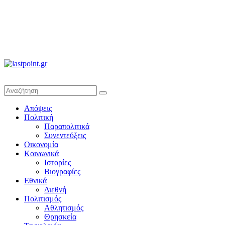
lastpoint.gr
Με
Απόψεις
άποψη
Πολιτική
μέχρι
Παραπολιτικά
τέλους…
Συνεντεύξεις
Οικονομία
Κοινωνικά
Ιστορίες
Βιογραφίες
Εθνικά
Διεθνή
Πολιτισμός
Αθλητισμός
Θρησκεία