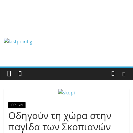
lastpoint.gr
Με
άποψη
μέχρι
τέλους…
Εθνικά
Οδηγούν τη χώρα στην
παγίδα των Σκοπιανών