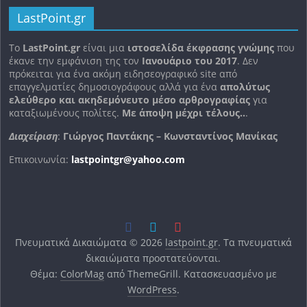
LastPoint.gr
To
LastPoint.gr
είναι μια
ιστοσελίδα έκφρασης γνώμης
που
έκανε την εμφάνιση της τον
Ιανουάριο του 2017
. Δεν
πρόκειται για ένα ακόμη ειδησεογραφικό site από
επαγγελματίες δημοσιογράφους αλλά για ένα
απολύτως
ελεύθερο και ακηδεμόνευτο μέσο αρθρογραφίας
για
καταξιωμένους πολίτες.
Με άποψη μέχρι τέλους..
.
Διαχείριση
:
Γιώργος Παντάκης – Κωνσταντίνος Μανίκας
Επικοινωνία:
lastpointgr@yahoo.com
Πνευματικά Δικαιώματα © 2026
lastpoint.gr
. Τα πνευματικά
δικαιώματα προστατεύονται.
Θέμα:
ColorMag
από ThemeGrill. Κατασκευασμένο με
WordPress
.