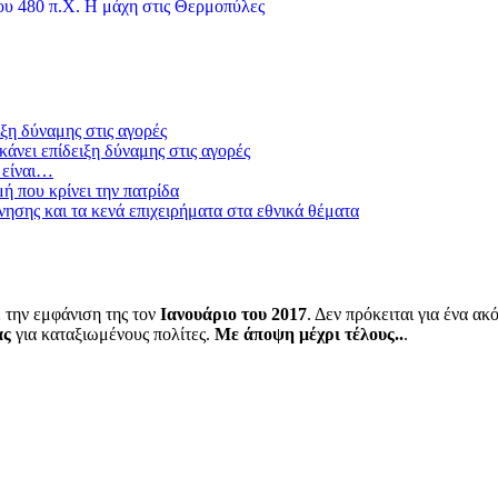
υ 480 π.Χ. Η μάχη στις Θερμοπύλες
ξη δύναμης στις αγορές
άνει επίδειξη δύναμης στις αγορές
 είναι…
μή που κρίνει την πατρίδα
ησης και τα κενά επιχειρήματα στα εθνικά θέματα
 την εμφάνιση της τον
Ιανουάριο του 2017
. Δεν πρόκειται για ένα α
ας
για καταξιωμένους πολίτες.
Με άποψη μέχρι τέλους..
.