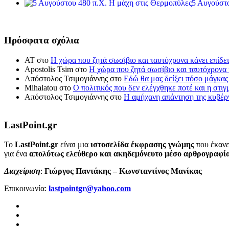
5 Αυγούστο
Πρόσφατα σχόλια
ΑΤ
στο
Η χώρα που ζητά σωσίβιο και ταυτόχρονα κάνει επίδει
Apostolis Tsim
στο
Η χώρα που ζητά σωσίβιο και ταυτόχρονα κ
Απόστολος Τσιμογιάννης
στο
Εδώ θα μας δείξει πόσο μάγκας
Mihalatou
στο
Ο πολιτικός που δεν ελέγχθηκε ποτέ και η στιγ
Απόστολος Τσιμογιάννης
στο
Η αμήχανη απάντηση της κυβέρν
LastPoint.gr
To
LastPoint.gr
είναι μια
ιστοσελίδα έκφρασης γνώμης
που έκανε
για ένα
απολύτως ελεύθερο και ακηδεμόνευτο μέσο αρθρογραφί
Διαχείριση
:
Γιώργος Παντάκης – Κωνσταντίνος Μανίκας
Επικοινωνία:
lastpointgr@yahoo.com