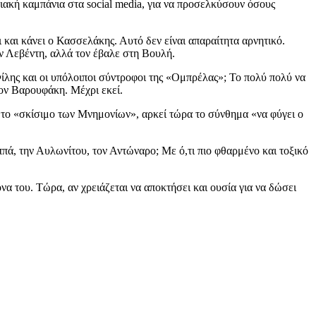
ιακή καμπάνια στα social media, για να προσελκύσουν όσους
ι και κάνει ο Κασσελάκης. Αυτό δεν είναι απαραίτητα αρνητικό.
ν Λεβέντη, αλλά τον έβαλε στη Βουλή.
ίλης και οι υπόλοιποι σύντροφοι της «Ομπρέλας»; Το πολύ πολύ να
τον Βαρουφάκη. Μέχρι εκεί.
α το «σκίσιμο των Μνημονίων», αρκεί τώρα το σύνθημα «να φύγει ο
πά, την Αυλωνίτου, τον Αντώναρο; Με ό,τι πιο φθαρμένο και τοξικό
α του. Τώρα, αν χρειάζεται να αποκτήσει και ουσία για να δώσει