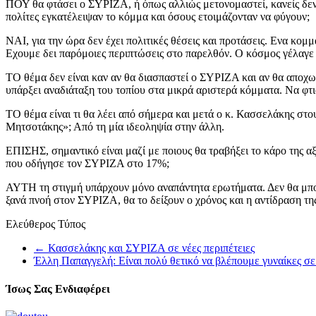
ΠΟΥ θα φτάσει ο ΣΥΡΙΖΑ, ή όπως αλλιώς μετονομαστεί, κανείς δεν μ
πολίτες εγκατέλειψαν το κόμμα και όσους ετοιμάζονταν να φύγουν;
ΝΑΙ, για την ώρα δεν έχει πολιτικές θέσεις και προτάσεις. Ενα κομμ
Εχουμε δει παρόμοιες περιπτώσεις στο παρελθόν. Ο κόσμος γέλαγε
ΤΟ θέμα δεν είναι καν αν θα διασπαστεί ο ΣΥΡΙΖΑ και αν θα αποχω
υπάρξει αναδιάταξη του τοπίου στα μικρά αριστερά κόμματα. Να φτ
ΤΟ θέμα είναι τι θα λέει από σήμερα και μετά ο κ. Κασσελάκης στ
Μητσοτάκης»; Από τη μία ιδεοληψία στην άλλη.
ΕΠΙΣΗΣ, σημαντικό είναι μαζί με ποιους θα τραβήξει το κάρο της α
που οδήγησε τον ΣΥΡΙΖΑ στο 17%;
ΑΥΤΗ τη στιγμή υπάρχουν μόνο αναπάντητα ερωτήματα. Δεν θα μπορο
ξανά πνοή στον ΣΥΡΙΖΑ, θα το δείξουν ο χρόνος και η αντίδραση της
Ελεύθερος Τύπος
←
Κασσελάκης και ΣΥΡΙΖΑ σε νέες περιπέτειες
Έλλη Παπαγγελή: Είναι πολύ θετικό να βλέπουμε γυναίκες σ
Ίσως Σας Ενδιαφέρει