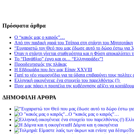
Πρόσφατα άρθρα
Ο “κακός μας ο καιρός”…
Από την παιδική χαρά του Τσίπρα στη στάχτη του Μητσοτάκη
“Ευχαριστώ τον Θεό που μας έδωσε αυτό το δώρο έστω για 3
Όταν η στάχτη γίνεται σταθερότητα και η Φύση αποκαλύπτει 
Το “Πανάθλιο” έργο και οι… “Ελληναράδες”!
Προοδευτισμός της πλάκας
Η Εβδομάδα που δεν μας Είπαν XXVIII
Γιατί το νέο νομοσχέδιο για τα ύδατα επιβαρύνει τους πολίτες
Ελληνική οικογένεια: ένα στοιχείο του παρελθόντος (!)
Πριν μας πάρει η προπέλα της κυβέρνησης αξίζει να κοιτάξου
ΔΗΜΟΦΙΛΗ ΑΡΘΡΑ
Ο “κακός μας ο καιρός”…
Ελλη
Η Δόμνα και η οικογένεια
Το