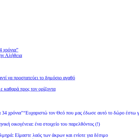
4 χρόνια”
την Αλήθεια
 αντί να προστατεύει το δημόσιο αγαθό
με καθαρά προς τον ορίζοντα
“Ευχαριστώ τον Θεό που μας έδωσε αυτό το δώρο έστω γ
νική οικογένεια: ένα στοιχείο του παρελθόντος (!)
λμηρά: Είμαστε λαός των άκρων και ενίοτε για δέσιμο