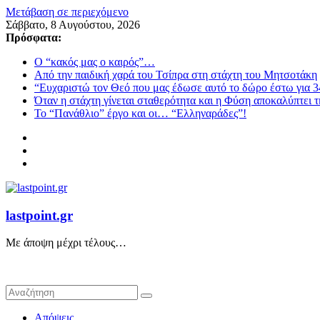
Μετάβαση σε περιεχόμενο
Σάββατο, 8 Αυγούστου, 2026
Πρόσφατα:
Ο “κακός μας ο καιρός”…
Από την παιδική χαρά του Τσίπρα στη στάχτη του Μητσοτάκη
“Ευχαριστώ τον Θεό που μας έδωσε αυτό το δώρο έστω για 3
Όταν η στάχτη γίνεται σταθερότητα και η Φύση αποκαλύπτει 
Το “Πανάθλιο” έργο και οι… “Ελληναράδες”!
lastpoint.gr
Με άποψη μέχρι τέλους…
Απόψεις