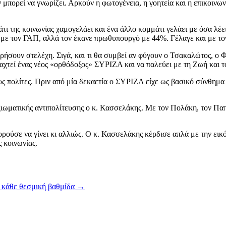
πορεί να γνωρίζει. Αρκούν η φωτογένεια, η γοητεία και η επικοινων
άτι της κοινωνίας χαμογελάει και ένα άλλο κομμάτι γελάει με όσα λέε
 με τον ΓΑΠ, αλλά τον έκανε πρωθυπουργό με 44%. Γέλαγε και με το
ρήσουν στελέχη. Σιγά, και τι θα συμβεί αν φύγουν ο Τσακαλώτος, ο Φ
ιαχτεί ένας νέος «ορθόδοξος» ΣΥΡΙΖΑ και να παλεύει με τη Ζωή και 
ους πολίτες. Πριν από μία δεκαετία ο ΣΥΡΙΖΑ είχε ως βασικό σύνθημ
ξιωματικής αντιπολίτευσης ο κ. Κασσελάκης. Με τον Πολάκη, τον Παπ
ύσε να γίνει κι αλλιώς. Ο κ. Κασσελάκης κέρδισε απλά με την εικόν
 κοινωνίας.
ε κάθε θεσμική βαθμίδα
→