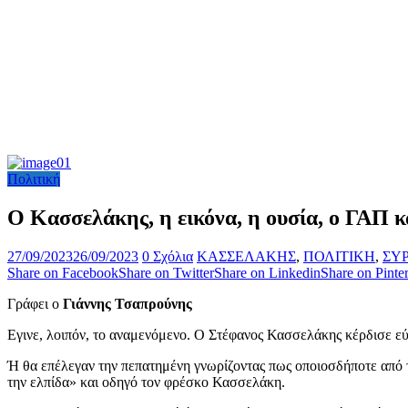
Πολιτική
Ο Κασσελάκης, η εικόνα, η ουσία, ο ΓΑΠ κ
27/09/2023
26/09/2023
0 Σχόλια
ΚΑΣΣΕΛΑΚΗΣ
,
ΠΟΛΙΤΙΚΗ
,
ΣΥ
Share on Facebook
Share on Twitter
Share on Linkedin
Share on Pinter
Γράφει ο
Γιάννης Τσαπρούνης
Εγινε, λοιπόν, το αναμενόμενο. Ο Στέφανος Κασσελάκης κέρδισε εύ
Ή θα επέλεγαν την πεπατημένη γνωρίζοντας πως οποιοσδήποτε από
την ελπίδα» και οδηγό τον φρέσκο Κασσελάκη.