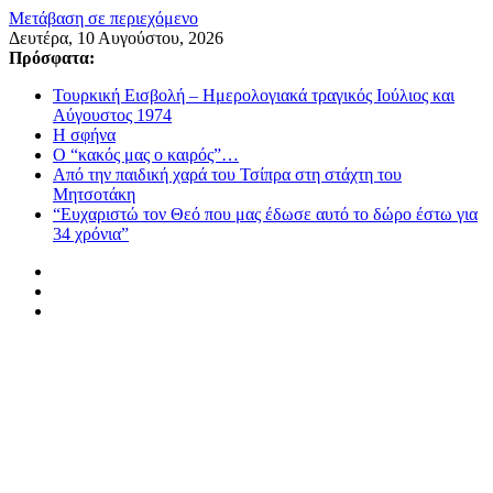
Μετάβαση σε περιεχόμενο
Δευτέρα, 10 Αυγούστου, 2026
Πρόσφατα:
Τουρκική Εισβολή – Ημερολογιακά τραγικός Ιούλιος και
Αύγουστος 1974
Η σφήνα
Ο “κακός μας ο καιρός”…
Από την παιδική χαρά του Τσίπρα στη στάχτη του
Μητσοτάκη
“Ευχαριστώ τον Θεό που μας έδωσε αυτό το δώρο έστω για
34 χρόνια”