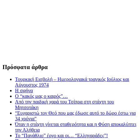
Πρόσφατα άρθρα
Τουρκική Εισβολή – Ημερολογιακά τραγικός Ιούλιος και
Αύγουστος 1974
Η σφήνα
Ο “κακός μας ο καιρός”…
Από την παιδική χαρά του Τσίπρα στη στάχτη του
Μητσοτάκη
“Ευχαριστώ τον Θεό που μας έδωσε αυτό το δώρο έστω για
34 χρόνια”
Όταν η στάχτη γίνεται σταθερότητα και η Φύση αποκαλύπτει
την Αλήθεια
Το “Πανάθλιο” έργο και οι… “Ελληναράδες”!