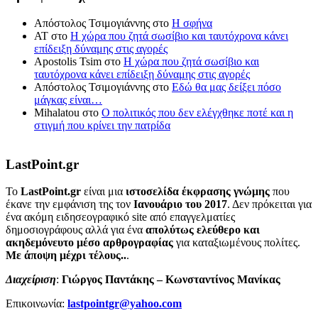
Απόστολος Τσιμογιάννης
στο
Η σφήνα
ΑΤ
στο
Η χώρα που ζητά σωσίβιο και ταυτόχρονα κάνει
επίδειξη δύναμης στις αγορές
Apostolis Tsim
στο
Η χώρα που ζητά σωσίβιο και
ταυτόχρονα κάνει επίδειξη δύναμης στις αγορές
Απόστολος Τσιμογιάννης
στο
Εδώ θα μας δείξει πόσο
μάγκας είναι…
Mihalatou
στο
Ο πολιτικός που δεν ελέγχθηκε ποτέ και η
στιγμή που κρίνει την πατρίδα
LastPoint.gr
To
LastPoint.gr
είναι μια
ιστοσελίδα έκφρασης γνώμης
που
έκανε την εμφάνιση της τον
Ιανουάριο του 2017
. Δεν πρόκειται για
ένα ακόμη ειδησεογραφικό site από επαγγελματίες
δημοσιογράφους αλλά για ένα
απολύτως ελεύθερο και
ακηδεμόνευτο μέσο αρθρογραφίας
για καταξιωμένους πολίτες.
Με άποψη μέχρι τέλους..
.
Διαχείριση
:
Γιώργος Παντάκης – Κωνσταντίνος Μανίκας
Επικοινωνία:
lastpointgr@yahoo.com