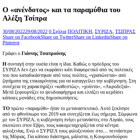
Ο «ανένδοτος» και τα παραμύθια του
Αλέξη Τσίπρα
30/08/2022
29/08/2022
0 Σχόλια
ΠΟΛΙΤΙΚΗ
,
ΣΥΡΙΖΑ
,
ΤΣΙΠΡΑΣ
Share on Facebook
Share on Twitter
Share on Linkedin
Share on
Pinterest
Γράφει ο
Γιάννης Τσαπρούνης
Η
συνταγή στην ουσία είναι η ίδια. Καθώς ο πρόεδρος του
ΣΥΡΙΖΑ δεν έχει να εκφράσει κάτι διαφορετικό από τις πολιτικές
του που καταδικάστηκαν από τους πολίτες, «γραπώνεται» από
ζητήματα της επικαιρότητας για να καταγγείλει την κυβέρνηση. Στη
συνέχεια τη χαρακτηρίζει «καθεστώς», «χούντα», «Ακροδεξιά».
Μετά ξεφουρνίζει το ψευδοαφήγημα και ελπίζει να κερδίσει
κάποιες μονάδες στις δημοσκοπήσεις.
ΤΟ
πρώτο «παραμύθι» ήταν το μεταναστευτικό. Αυτό ξεκίνησε
από το φθινόπωρο του 2019 και συνεχίζεται έως σήμερα. Σύμφωνα
με τον ΣΥΡΙΖΑ, η κυβέρνηση πνίγει μετανάστες στο Αιγαίο, τους
σκοτώνει στον Εβρο, τους κακομεταχειρίζεται στα κέντρα
φιλοξενίας. Ενώ ο ΣΥΡΙΖΑ τους φιλοξενούσε στο… πεντάστερο
της Μόριας. Για κάποιο διάστημα, μάλιστα, η Κουμουνδούρου