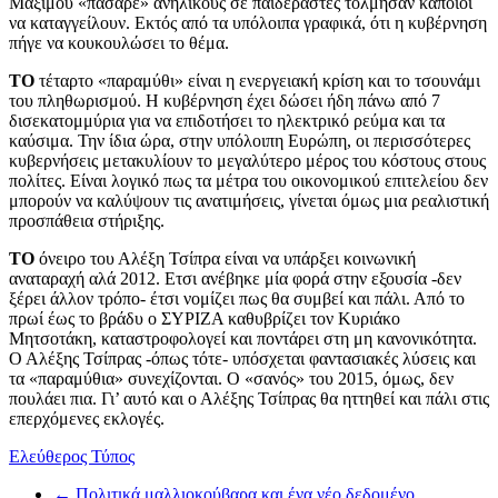
Μαξίμου «πάσαρε» ανηλίκους σε παιδεραστές τόλμησαν κάποιοι
να καταγγείλουν. Εκτός από τα υπόλοιπα γραφικά, ότι η κυβέρνηση
πήγε να κουκουλώσει το θέμα.
ΤΟ
τέταρτο «παραμύθι» είναι η ενεργειακή κρίση και το τσουνάμι
του πληθωρισμού. Η κυβέρνηση έχει δώσει ήδη πάνω από 7
δισεκατομμύρια για να επιδοτήσει το ηλεκτρικό ρεύμα και τα
καύσιμα. Την ίδια ώρα, στην υπόλοιπη Ευρώπη, οι περισσότερες
κυβερνήσεις μετακυλίουν το μεγαλύτερο μέρος του κόστους στους
πολίτες. Είναι λογικό πως τα μέτρα του οικονομικού επιτελείου δεν
μπορούν να καλύψουν τις ανατιμήσεις, γίνεται όμως μια ρεαλιστική
προσπάθεια στήριξης.
ΤΟ
όνειρο του Αλέξη Τσίπρα είναι να υπάρξει κοινωνική
αναταραχή αλά 2012. Ετσι ανέβηκε μία φορά στην εξουσία -δεν
ξέρει άλλον τρόπο- έτσι νομίζει πως θα συμβεί και πάλι. Από το
πρωί έως το βράδυ ο ΣΥΡΙΖΑ καθυβρίζει τον Κυριάκο
Μητσοτάκη, καταστροφολογεί και ποντάρει στη μη κανονικότητα.
Ο Αλέξης Τσίπρας -όπως τότε- υπόσχεται φαντασιακές λύσεις και
τα «παραμύθια» συνεχίζονται. Ο «σανός» του 2015, όμως, δεν
πουλάει πια. Γι’ αυτό και ο Αλέξης Τσίπρας θα ηττηθεί και πάλι στις
επερχόμενες εκλογές.
Ελεύθερος Τύπος
←
Πολιτικά μαλλιοκούβαρα και ένα νέο δεδομένο