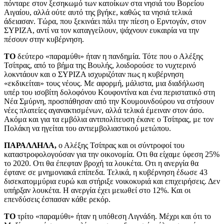
πόνταρε στον ξεσηκωμό των κατοίκων στα νησιά του Βορείου
Αιγαίου, αλλά ούτε αυτό της βγήκε, καθώς τα νησιά τελικά
άδειασαν. Τώρα, που ξεκινάει πάλι την πίεση ο Ερντογάν, στον
ΣΥΡΙΖΑ, αντί να τον καταγγείλουν, ψάχνουν ευκαιρία να την
πέσουν στην κυβέρνηση.
ΤΟ
δεύτερο «παραμύθι» ήταν η πανδημία. Τότε που ο Αλέξης
Τσίπρας, από το βήμα της Βουλής, λοιδορούσε το νυχτερινό
λοκντάουν και ο ΣΥΡΙΖΑ ισχυριζόταν πως η κυβέρνηση
«εκδικείται» τους νέους. Με αφορμή, μάλιστα, μια διαδήλωση
υπέρ του ισοβίτη δολοφόνου Κουφοντίνα και ένα περιστατικό στη
Νέα Σμύρνη, προσπάθησαν από την Κουμουνδούρου να στήσουν
νέες πλατείες αγανακτισμένων, αλλά τελικά έμειναν στον άσο.
Ακόμα και για τα εμβόλια αντιπολίτευση έκανε ο Τσίπρας, με τον
Πολάκη να ηγείται του αντιεμβολιαστικού μετώπου.
ΠΑΡΑΛΛΗΛΑ,
ο Αλέξης Τσίπρας και οι σύντροφοί του
καταστροφολογούσαν για την οικονομία. Οτι θα είχαμε ύφεση 25%
το 2020. Οτι θα έπεφταν βροχή τα λουκέτα. Οτι η ανεργία θα
έφτανε σε μνημονιακά επίπεδα. Τελικά, η κυβέρνηση έδωσε 43
δισεκατομμύρια ευρώ και στήριξε νοικοκυριά και επιχειρήσεις. Δεν
υπήρξαν λουκέτα. Η ανεργία έχει μειωθεί στο 12%. Και οι
επενδύσεις έσπασαν κάθε ρεκόρ.
ΤΟ
τρίτο «παραμύθι» ήταν η υπόθεση Λιγνάδη. Μέχρι και ότι το