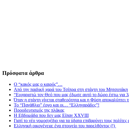
Πρόσφατα άρθρα
Ο “κακός μας ο καιρός”…
Από την παιδική χαρά του Τσίπρα στη στάχτη του Μητσοτάκη
“Ευχαριστώ τον Θεό που μας έδωσε αυτό το δώρο έστω για 3
Όταν η στάχτη γίνεται σταθερότητα και η Φύση αποκαλύπτει 
Το “Πανάθλιο” έργο και οι… “Ελληναράδες”!
Προοδευτισμός της πλάκας
Η Εβδομάδα που δεν μας Είπαν XXVIII
Γιατί το νέο νομοσχέδιο για τα ύδατα επιβαρύνει τους πολίτες
Ελληνική οικογένεια: ένα στοιχείο του παρελθόντος (!)