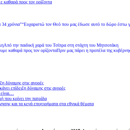
με καθαρά προς τον ορίζοντα
“Ευχαριστώ τον Θεό που μας έδωσε αυτό το δώρο έστω γ
Από την παιδική χαρά του Τσίπρα στη στάχτη του Μητσοτάκη
Πριν μας πάρει η προπέλα της κυβέρνησ
ξη δύναμης στις αγορές
άνει επίδειξη δύναμης στις αγορές
 είναι…
μή που κρίνει την πατρίδα
ησης και τα κενά επιχειρήματα στα εθνικά θέματα