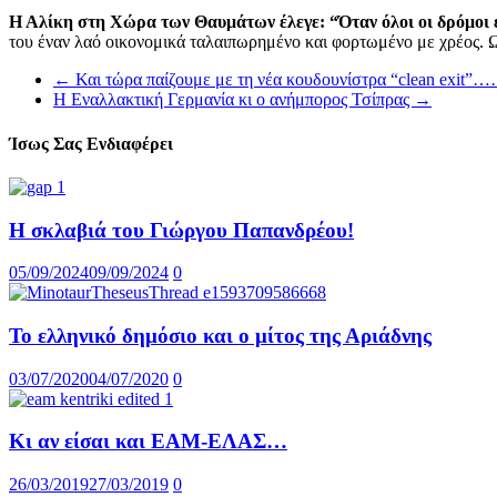
Η Αλίκη στη Χώρα των Θαυμάτων έλεγε: “Όταν όλοι οι δρόμοι είνα
του έναν λαό οικονομικά ταλαιπωρημένο και φορτωμένο με χρέος. Ως
←
Και τώρα παίζουμε με τη νέα κουδουνίστρα “clean exit
Η Εναλλακτική Γερμανία κι ο ανήμπορος Τσίπρας
→
Ίσως Σας Ενδιαφέρει
Η σκλαβιά του Γιώργου Παπανδρέου!
05/09/2024
09/09/2024
0
Το ελληνικό δημόσιο και ο μίτος της Αριάδνης
03/07/2020
04/07/2020
0
Κι αν είσαι και ΕΑΜ-ΕΛΑΣ…
26/03/2019
27/03/2019
0