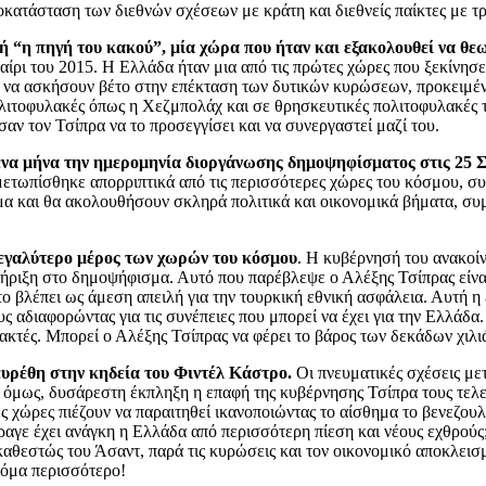
ατάσταση των διεθνών σχέσεων με κράτη και διεθνείς παίκτες με τ
 “η πηγή του κακού”, μία χώρα που ήταν και εξακολουθεί να θεω
ίρι του 2015. Η Ελλάδα ήταν μια από τις πρώτες χώρες που ξεκίνησε
 να ασκήσουν βέτο στην επέκταση των δυτικών κυρώσεων, προκειμένο
λιτοφυλακές όπως η Χεζμπολάχ και σε θρησκευτικές πολιτοφυλακές τ
αν τον Τσίπρα να το προσεγγίσει και να συνεργαστεί μαζί του.
ένα μήνα την ημερομηνία διοργάνωσης δημοψηφίσματος στις 25 Σ
μετωπίσθηκε απορριπτικά από τις περισσότερες χώρες του κόσμου, 
σμα και θα ακολουθήσουν σκληρά πολιτικά και οικονομικά βήματα, συ
μεγαλύτερο μέρος των χωρών του κόσμου
. Η κυβέρνησή του ανακοί
ριξη στο δημοψήφισμα. Αυτό που παρέβλεψε ο Αλέξης Τσίπρας είναι ότ
 βλέπει ως άμεση απειλή για την τουρκική εθνική ασφάλεια. Αυτή η 
αδιαφορώντας για τις συνέπειες που μπορεί να έχει για την Ελλάδα. 
 ακτές. Μπορεί ο Αλέξης Τσίπρας να φέρει το βάρος των δεκάδων χιλ
ευρέθη στην κηδεία του Φιντέλ Κάστρο.
Οι πνευματικές σχέσεις με
ν, όμως, δυσάρεστη έκπληξη η επαφή της κυβέρνησης Τσίπρα τους τελ
κές χώρες πιέζουν να παραιτηθεί ικανοποιώντας το αίσθημα το βενεζο
ραγε έχει ανάγκη η Ελλάδα από περισσότερη πίεση και νέους εχθρούς
καθεστώς του Άσαντ, παρά τις κυρώσεις και τον οικονομικό αποκλει
κόμα περισσότερο!