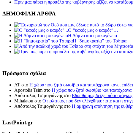
Πριν μας πάρει η προπέλα της κυβέρνησης αξίζει να κοιτάξου
ΔΗΜΟΦΙΛΗ ΑΡΘΡΑ
Ο “κακός μας ο καιρός”…
Η Δόμνα και η οικογένεια
Η “δημοκρατία” του Τσίπρα
Πρόσφατα σχόλια
ΑΤ
στο
Η χώρα που ζητά σωσίβιο και ταυτόχρονα κάνει επίδει
Apostolis Tsim
στο
Η χώρα που ζητά σωσίβιο και ταυτόχρονα κ
Απόστολος Τσιμογιάννης
στο
Εδώ θα μας δείξει πόσο μάγκας
Mihalatou
στο
Ο πολιτικός που δεν ελέγχθηκε ποτέ και η στιγ
Απόστολος Τσιμογιάννης
στο
Η αμήχανη απάντηση της κυβέρν
LastPoint.gr