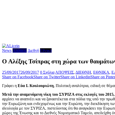
News
Απόψεις
Διεθνή
Εθνικά
Ο Αλέξης Τσίπρας στη χώρα των θαυμάτω
25/09/2017
26/09/2017
0 Σχόλια
ΑΠΟΨΕΙΣ
,
ΔΙΕΘΝΗ
,
ΕΘΝΙΚΑ
,
Ε
Share on Facebook
Share on Twitter
Share on Linkedin
Share on Pinter
Γράφει η
Εύα Ι. Κουλουριώτη
, Πολιτική αναλύτρια, ειδική σε θέ
Μετά την αναμενόμενη νίκη του ΣΥΡΙΖΑ στις εκλογές του 2015
αρχίσει να αναπνέει και να ξαναστέκεται στα πόδια της υπό την πρ
την Ευρωζώνη και ενδεχομένως και την Ευρώπη, την διεκδίκηση των
ιδεολογία με τον ΣΥΡΙΖΑ, πιστεύοντας ότι θα αναγκάσει την Ευρωπα
χώρες της Ένωσης και το Διεθνές Νομισματικό Ταμείο, απεδείχθη ότι