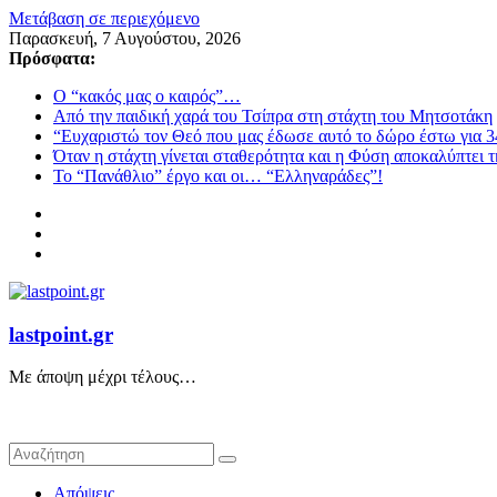
Μετάβαση σε περιεχόμενο
Παρασκευή, 7 Αυγούστου, 2026
Πρόσφατα:
Ο “κακός μας ο καιρός”…
Από την παιδική χαρά του Τσίπρα στη στάχτη του Μητσοτάκη
“Ευχαριστώ τον Θεό που μας έδωσε αυτό το δώρο έστω για 3
Όταν η στάχτη γίνεται σταθερότητα και η Φύση αποκαλύπτει 
Το “Πανάθλιο” έργο και οι… “Ελληναράδες”!
lastpoint.gr
Με άποψη μέχρι τέλους…
Απόψεις