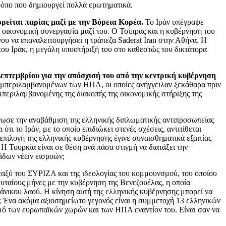
ρόπο που δημιουργεί πολλά ερωτηματικά.
ρείται παρίας μαζί με την Βόρεια Κορέα.
Το Ιράν υπέγραψε
 οικονομική συνεργασία μαζί του. Ο Τσίπρας και η κυβέρνησή του
υ να επαναλειτουργήσει η τράπεζα Saderat Iran στην Αθήνα. H
ου Ιράκ, η μεγάλη υποστήριξή του στο καθεστώς του δικτάτορα
επτεμβρίου για την απόσχισή του από την κεντρική κυβέρνηση
συμπεριλαμβανομένων των ΗΠΑ, οι οποίες ανήγγειλαν ξεκάθαρα πριν
μπεριλαμβανομένης της διακοπής της οικονομικής στήριξης της
νωσε την αναβάθμιση της ελληνικής διπλωματικής αντιπροσωπείας
ι το Ιράν, με το οποίο επιδιώκει στενές σχέσεις, αντιτίθεται
επιλογή της ελληνικής κυβέρνησης έγινε συναισθηματικά εξαιτίας
Η Τουρκία είναι σε θέση ανά πάσα στιγμή να διατάξει την
ιάδων νέων εισροών;
ταξύ του ΣΥΡΙΖΑ και της ιδεολογίας του κομμουνσμού, του οποίου
ευταίους μήνες με την κυβέρνηση της Βενεζουέλας, η οποία
υλάνικου λαού. Η κίνηση αυτή της ελληνικής κυβέρνησης μπορεί να
; Ένα ακόμα αξιοσημείωτο γεγονός είναι η συμμετοχή 13 ελληνικών
σμό των ευρωπαϊκών χωρών και των ΗΠΑ εναντίον του. Είναι σαν να