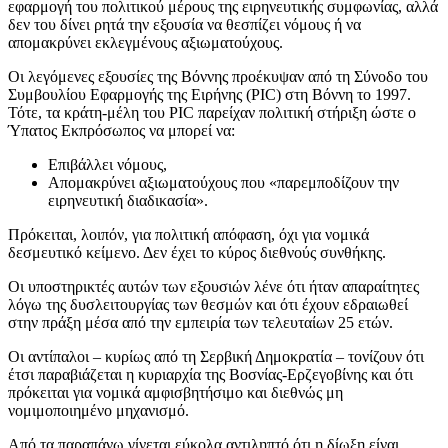
εφαρμογή του πολιτικού μέρους της ειρηνευτικής συμφωνίας, αλλά
δεν του δίνει ρητά την εξουσία να θεσπίζει νόμους ή να
απομακρύνει εκλεγμένους αξιωματούχους.
Οι λεγόμενες εξουσίες της Βόννης προέκυψαν από τη Σύνοδο του
Συμβουλίου Εφαρμογής της Ειρήνης (PIC) στη Βόννη το 1997.
Τότε, τα κράτη-μέλη του PIC παρείχαν πολιτική στήριξη ώστε ο
Ύπατος Εκπρόσωπος να μπορεί να:
Επιβάλλει νόμους,
Απομακρύνει αξιωματούχους που «παρεμποδίζουν την
ειρηνευτική διαδικασία».
Πρόκειται, λοιπόν, για πολιτική απόφαση, όχι για νομικά
δεσμευτικό κείμενο. Δεν έχει το κύρος διεθνούς συνθήκης.
Οι υποστηρικτές αυτών των εξουσιών λένε ότι ήταν απαραίτητες
λόγω της δυσλειτουργίας των θεσμών και ότι έχουν εδραιωθεί
στην πράξη μέσα από την εμπειρία των τελευταίων 25 ετών.
Οι αντίπαλοι – κυρίως από τη Σερβική Δημοκρατία – τονίζουν ότι
έτσι παραβιάζεται η κυριαρχία της Βοσνίας-Ερζεγοβίνης και ότι
πρόκειται για νομικά αμφισβητήσιμο και διεθνώς μη
νομιμοποιημένο μηχανισμό.
Από τα παραπάνω γίνεται εύκολα αντιληπτό ότι η δίωξη είναι