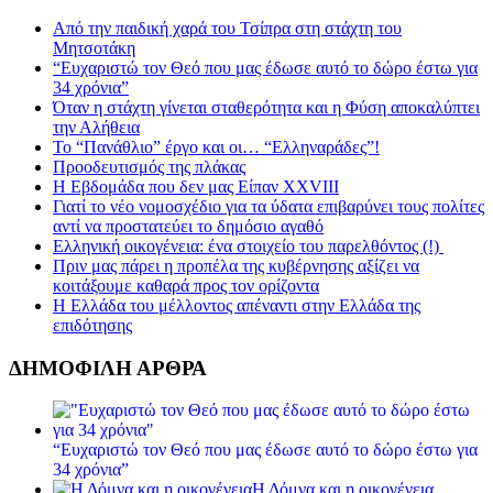
Από την παιδική χαρά του Τσίπρα στη στάχτη του
Μητσοτάκη
“Ευχαριστώ τον Θεό που μας έδωσε αυτό το δώρο έστω για
34 χρόνια”
Όταν η στάχτη γίνεται σταθερότητα και η Φύση αποκαλύπτει
την Αλήθεια
Το “Πανάθλιο” έργο και οι… “Ελληναράδες”!
Προοδευτισμός της πλάκας
Η Εβδομάδα που δεν μας Είπαν XXVIII
Γιατί το νέο νομοσχέδιο για τα ύδατα επιβαρύνει τους πολίτες
αντί να προστατεύει το δημόσιο αγαθό
Ελληνική οικογένεια: ένα στοιχείο του παρελθόντος (!)
Πριν μας πάρει η προπέλα της κυβέρνησης αξίζει να
κοιτάξουμε καθαρά προς τον ορίζοντα
Η Ελλάδα του μέλλοντος απέναντι στην Ελλάδα της
επιδότησης
ΔΗΜΟΦΙΛΗ ΑΡΘΡΑ
“Ευχαριστώ τον Θεό που μας έδωσε αυτό το δώρο έστω για
34 χρόνια”
Η Δόμνα και η οικογένεια