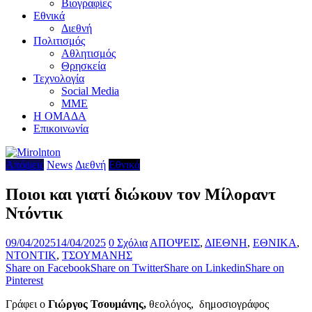
Βιογραφίες
Εθνικά
Διεθνή
Πολιτισμός
Αθλητισμός
Θρησκεία
Τεχνολογία
Social Media
ΜΜΕ
Η ΟΜΑΔΑ
Επικοινωνία
Απόψεις
News
Διεθνή
Εθνικά
Ποιοι και γιατί διώκουν τον Μίλοραντ
Ντόντικ
09/04/2025
14/04/2025
0 Σχόλια
ΑΠΟΨΕΙΣ
,
ΔΙΕΘΝΗ
,
ΕΘΝΙΚΑ
,
ΝΤΟΝΤΙΚ
,
ΤΣΟΥΜΑΝΗΣ
Share on Facebook
Share on Twitter
Share on Linkedin
Share on
Pinterest
Γράφει ο
Γιώργος Τσουμάνης,
θεολόγος, δημοσιογράφος