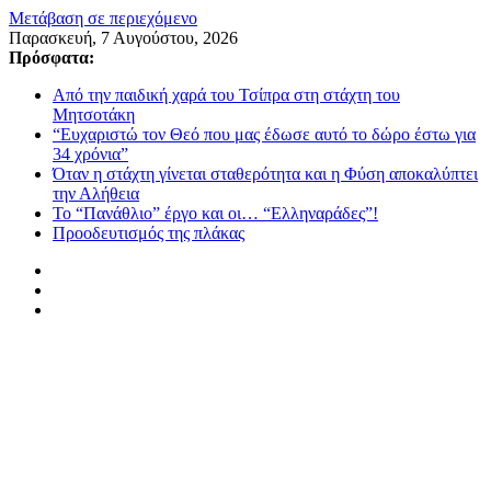
Μετάβαση σε περιεχόμενο
Παρασκευή, 7 Αυγούστου, 2026
Πρόσφατα:
Από την παιδική χαρά του Τσίπρα στη στάχτη του
Μητσοτάκη
“Ευχαριστώ τον Θεό που μας έδωσε αυτό το δώρο έστω για
34 χρόνια”
Όταν η στάχτη γίνεται σταθερότητα και η Φύση αποκαλύπτει
την Αλήθεια
Το “Πανάθλιο” έργο και οι… “Ελληναράδες”!
Προοδευτισμός της πλάκας