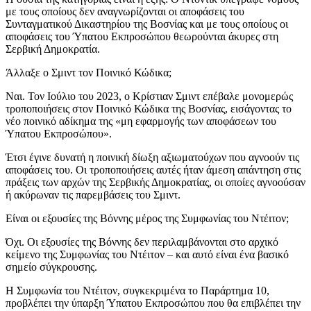
με τους οποίους δεν αναγνωρίζονται οι αποφάσεις του
Συνταγματικού Δικαστηρίου της Βοσνίας και με τους οποίους οι
αποφάσεις του Ύπατου Εκπροσώπου θεωρούνται άκυρες στη
Σερβική Δημοκρατία.
Άλλαξε ο Σμιντ τον Ποινικό Κώδικα;
Ναι. Τον Ιούλιο του 2023, ο Κρίστιαν Σμιντ επέβαλε μονομερώς
τροποποιήσεις στον Ποινικό Κώδικα της Βοσνίας, εισάγοντας το
νέο ποινικό αδίκημα της «μη εφαρμογής των αποφάσεων του
Ύπατου Εκπροσώπου».
Έτσι έγινε δυνατή η ποινική δίωξη αξιωματούχων που αγνοούν τις
αποφάσεις του. Οι τροποποιήσεις αυτές ήταν άμεση απάντηση στις
πράξεις των αρχών της Σερβικής Δημοκρατίας, οι οποίες αγνοούσαν
ή ακύρωναν τις παρεμβάσεις του Σμιντ.
Είναι οι εξουσίες της Βόννης μέρος της Συμφωνίας του Ντέιτον;
Όχι. Οι εξουσίες της Βόννης δεν περιλαμβάνονται στο αρχικό
κείμενο της Συμφωνίας του Ντέιτον – και αυτό είναι ένα βασικό
σημείο σύγκρουσης.
Η Συμφωνία του Ντέιτον, συγκεκριμένα το Παράρτημα 10,
προβλέπει την ύπαρξη Ύπατου Εκπροσώπου που θα επιβλέπει την