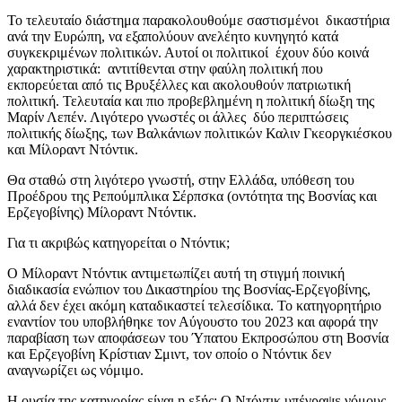
Το τελευταίο διάστημα παρακολουθούμε σαστισμένοι δικαστήρια
ανά την Ευρώπη, να εξαπολύουν ανελέητο κυνηγητό κατά
συγκεκριμένων πολιτικών. Αυτοί οι πολιτικοί έχουν δύο κοινά
χαρακτηριστικά: αντιτίθενται στην φαύλη πολιτική που
εκπορεύεται από τις Βρυξέλλες και ακολουθούν πατριωτική
πολιτική. Τελευταία και πιο προβεβλημένη η πολιτική δίωξη της
Μαρίν Λεπέν. Λιγότερο γνωστές οι άλλες δύο περιπτώσεις
πολιτικής δίωξης, των Βαλκάνιων πολιτικών Καλιν Γκεοργκιέσκου
και Μίλοραντ Ντόντικ.
Θα σταθώ στη λιγότερο γνωστή, στην Ελλάδα, υπόθεση του
Προέδρου της Ρεπούμπλικα Σέρπσκα (οντότητα της Βοσνίας και
Ερζεγοβίνης) Μίλοραντ Ντόντικ.
Για τι ακριβώς κατηγορείται ο Ντόντικ;
Ο Μίλοραντ Ντόντικ αντιμετωπίζει αυτή τη στιγμή ποινική
διαδικασία ενώπιον του Δικαστηρίου της Βοσνίας-Ερζεγοβίνης,
αλλά δεν έχει ακόμη καταδικαστεί τελεσίδικα. Το κατηγορητήριο
εναντίον του υποβλήθηκε τον Αύγουστο του 2023 και αφορά την
παραβίαση των αποφάσεων του Ύπατου Εκπροσώπου στη Βοσνία
και Ερζεγοβίνη Κρίστιαν Σμιντ, τον οποίο ο Ντόντικ δεν
αναγνωρίζει ως νόμιμο.
Η ουσία της κατηγορίας είναι η εξής: Ο Ντόντικ υπέγραψε νόμους