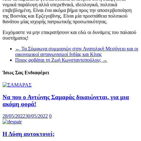
νομικά παράλογη αλλά υπερεθνικά, ιδεολογικά, πολιτικά
επιβεβλημένη. Είναι ένα ακόμα βήμα προς την αποσερβοποίηση
της Βοσνίας και Ερζεγοβίνης. Είναι μία προσπάθεια πολιτικού
θανάτου μίας ισχυρής πατριωτικής προσωπικότητας.
Ευχόμαστε να μην επικρατήσουν και εδώ οι δυνάμεις του παλαιού
συστήματος!
←
Τα Σύμφωνα συμμαχιών στην Ανατολική Μεσόγειο και οι
οικονομικοί ανταγωνισμοί Ινδίας και Κίνας
Ποιος φοβάται τη Ζωή Κωνσταντοπούλου;
→
Ίσως Σας Ενδιαφέρει
Να που ο Αντώνης Σαμαράς δικαιώνεται, για μια
ακόμη φορά!
28/05/2022
30/05/2022
0
Η Δύση αυτοκτονεί;