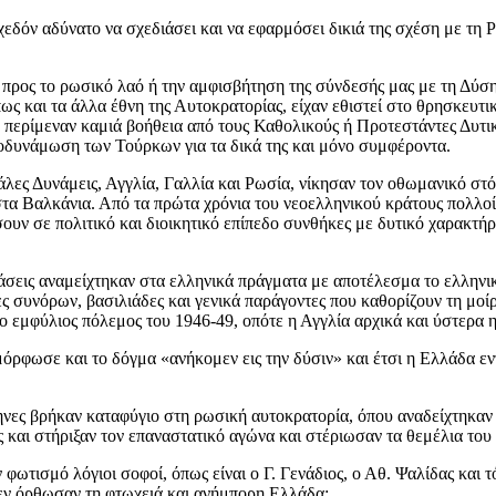
εδόν αδύνατο να σχεδιάσει και να εφαρμόσει δικιά της σχέση με τη Ρ
προς το ρωσικό λαό ή την αμφισβήτηση της σύνδεσής μας με τη Δύση
ως και τα άλλα έθνη της Αυτοκρατορίας, είχαν εθιστεί στο θρησκευτι
 περίμεναν καμιά βοήθεια από τους Καθολικούς ή Προτεστάντες Δυτικ
αποδυνάμωση των Τούρκων για τα δικά της και μόνο συμφέροντα.
άλες Δυνάμεις, Αγγλία, Γαλλία και Ρωσία, νίκησαν τον οθωμανικό σ
τα Βαλκάνια. Από τα πρώτα χρόνια του νεοελληνικού κράτους πολλοί Έλ
 σε πολιτικό και διοικητικό επίπεδο συνθήκες με δυτικό χαρακτήρα.
σεις αναμείχτηκαν στα ελληνικά πράγματα με αποτέλεσμα το ελληνικό
κες συνόρων, βασιλιάδες και γενικά παράγοντες που καθορίζουν τη μο
ο εμφύλιος πόλεμος του 1946-49, οπότε η Αγγλία αρχικά και ύστερα η
ρφωσε και το δόγμα «ανήκομεν εις την δύσιν» και έτσι η Ελλάδα εντ
νες βρήκαν καταφύγιο στη ρωσική αυτοκρατορία, όπου αναδείχτηκαν σ
 και στήριξαν τον επαναστατικό αγώνα και στέριωσαν τα θεμέλια του
φωτισμό λόγιοι σοφοί, όπως είναι ο Γ. Γενάδιος, ο Αθ. Ψαλίδας και
 δεν όρθωσαν τη φτωχειά και ανήμπορη Ελλάδα;