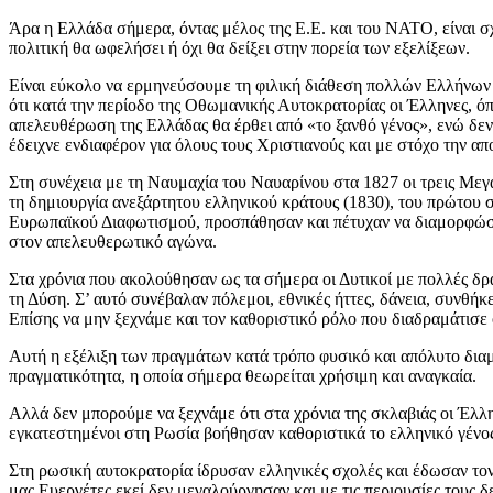
Άρα η Ελλάδα σήμερα, όντας μέλος της Ε.Ε. και του ΝΑΤΟ, είναι σχ
πολιτική θα ωφελήσει ή όχι θα δείξει στην πορεία των εξελίξεων.
Είναι εύκολο να ερμηνεύσουμε τη φιλική διάθεση πολλών Ελλήνων 
ότι κατά την περίοδο της Οθωμανικής Αυτοκρατορίας οι Έλληνες, όπ
απελευθέρωση της Ελλάδας θα έρθει από «το ξανθό γένος», ενώ δεν
έδειχνε ενδιαφέρον για όλους τους Χριστιανούς και με στόχο την 
Στη συνέχεια με τη Ναυμαχία του Ναυαρίνου στα 1827 οι τρεις Μεγ
τη δημιουργία ανεξάρτητου ελληνικού κράτους (1830), του πρώτου σ
Ευρωπαϊκού Διαφωτισμού, προσπάθησαν και πέτυχαν να διαμορφώσουν
στον απελευθερωτικό αγώνα.
Στα χρόνια που ακολούθησαν ως τα σήμερα οι Δυτικοί με πολλές δρά
τη Δύση. Σ’ αυτό συνέβαλαν πόλεμοι, εθνικές ήττες, δάνεια, συνθή
Επίσης να μην ξεχνάμε και τον καθοριστικό ρόλο που διαδραμάτισε 
Αυτή η εξέλιξη των πραγμάτων κατά τρόπο φυσικό και απόλυτο διαμό
πραγματικότητα, η οποία σήμερα θεωρείται χρήσιμη και αναγκαία.
Αλλά δεν μπορούμε να ξεχνάμε ότι στα χρόνια της σκλαβιάς οι Έλλη
εγκατεστημένοι στη Ρωσία βοήθησαν καθοριστικά το ελληνικό γένος
Στη ρωσική αυτοκρατορία ίδρυσαν ελληνικές σχολές και έδωσαν τον 
μας Ευεργέτες εκεί δεν μεγαλούργησαν και με τις περιουσίες τους