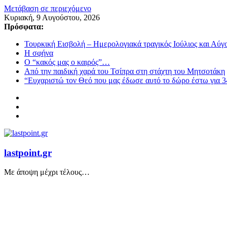
Μετάβαση σε περιεχόμενο
Κυριακή, 9 Αυγούστου, 2026
Πρόσφατα:
Τουρκική Εισβολή – Ημερολογιακά τραγικός Ιούλιος και Αύγ
Η σφήνα
Ο “κακός μας ο καιρός”…
Από την παιδική χαρά του Τσίπρα στη στάχτη του Μητσοτάκη
“Ευχαριστώ τον Θεό που μας έδωσε αυτό το δώρο έστω για 3
lastpoint.gr
Με άποψη μέχρι τέλους…