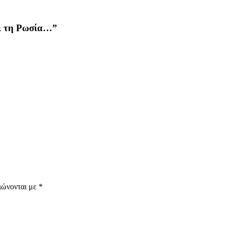
αι τη Ρωσία…
”
ιώνονται με
*