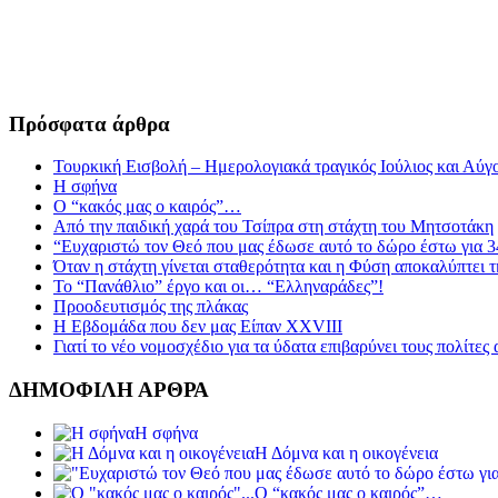
Πρόσφατα άρθρα
Τουρκική Εισβολή – Ημερολογιακά τραγικός Ιούλιος και Αύγ
Η σφήνα
Ο “κακός μας ο καιρός”…
Από την παιδική χαρά του Τσίπρα στη στάχτη του Μητσοτάκη
“Ευχαριστώ τον Θεό που μας έδωσε αυτό το δώρο έστω για 3
Όταν η στάχτη γίνεται σταθερότητα και η Φύση αποκαλύπτει 
Το “Πανάθλιο” έργο και οι… “Ελληναράδες”!
Προοδευτισμός της πλάκας
Η Εβδομάδα που δεν μας Είπαν XXVIII
Γιατί το νέο νομοσχέδιο για τα ύδατα επιβαρύνει τους πολίτες
ΔΗΜΟΦΙΛΗ ΑΡΘΡΑ
Η σφήνα
Η Δόμνα και η οικογένεια
Ο “κακός μας ο καιρός”…