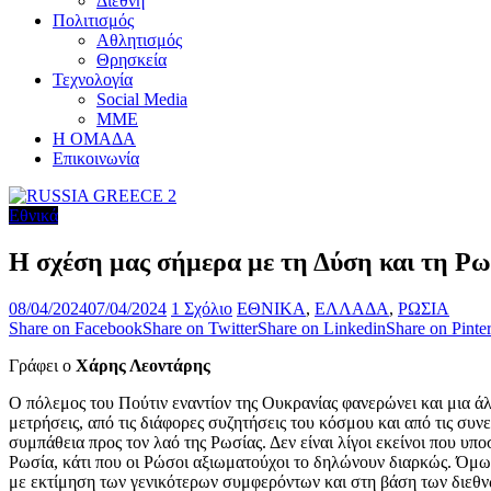
Διεθνή
Πολιτισμός
Αθλητισμός
Θρησκεία
Τεχνολογία
Social Media
ΜΜΕ
Η ΟΜΑΔΑ
Επικοινωνία
Εθνικά
Η σχέση μας σήμερα με τη Δύση και τη Ρ
08/04/2024
07/04/2024
1 Σχόλιο
ΕΘΝΙΚΑ
,
ΕΛΛΑΔΑ
,
ΡΩΣΙΑ
Share on Facebook
Share on Twitter
Share on Linkedin
Share on Pinter
Γράφει ο
Χάρης Λεοντάρης
Ο πόλεμος του Πούτιν εναντίον της Ουκρανίας φανερώνει και μια άλ
μετρήσεις, από τις διάφορες συζητήσεις του κόσμου και από τις συν
συμπάθεια προς τον λαό της Ρωσίας. Δεν είναι λίγοι εκείνοι που υ
Ρωσία, κάτι που οι Ρώσοι αξιωματούχοι το δηλώνουν διαρκώς. Όμως
με εκτίμηση των γενικότερων συμφερόντων και στη βάση των διεθν