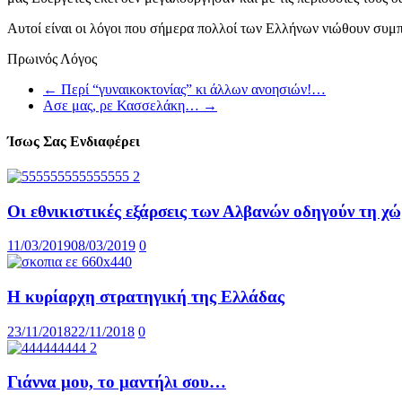
Αυτοί είναι οι λόγοι που σήμερα πολλοί των Ελλήνων νιώθουν συμπά
Πρωινός Λόγος
←
Περί “γυναικοκτονίας” κι άλλων ανοησιών!…
Ασε μας, ρε Κασσελάκη…
→
Ίσως Σας Ενδιαφέρει
Οι εθνικιστικές εξάρσεις των Αλβανών οδηγούν τη χ
11/03/2019
08/03/2019
0
Η κυρίαρχη στρατηγική της Ελλάδας
23/11/2018
22/11/2018
0
Γιάννα μου, το μαντήλι σου…