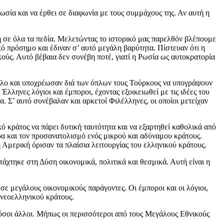
ωσία και να έρθει σε διαφωνία με τους συμμάχους της. Αν αυτή η
 σε όλα τα πεδία. Μελετώντας το ιστορικό μας παρελθόν βλέπουμε
κό πρόσημο και έδιναν σ’ αυτό μεγάλη βαρύτητα. Πίστευαν ότι η
ούς. Αυτό βέβαια δεν συνέβη ποτέ, γιατί η Ρωσία ως αυτοκρατορία
τόλο και υποχρέωσαν διά των όπλων τους Τούρκους να υπογράψουν
ληνες λόγιοι και έμποροι, έχοντας εξοικειωθεί με τις ιδέες του
 Σ’ αυτό συνέβαλαν και αρκετοί Φιλέλληνες, οι οποίοι μετείχαν
 κράτος να πάρει δυτική ταυτότητα και να εξαρτηθεί καθολικά από
ίρα και τον προσανατολισμό ενός μικρού και αδύναμου κράτους.
 Αμερική όρισαν τα πλαίσια λειτουργίας του ελληνικού κράτους.
άχτηκε στη Δύση οικονομικά, πολιτικά και θεσμικά. Αυτή είναι η
ε μεγάλους οικονομικούς παράγοντες. Οι έμποροι και οι λόγιοι,
 νεοελληνικού κράτους.
 τόσοι άλλοι. Μήπως οι περισσότεροι από τους Μεγάλους Εθνικούς