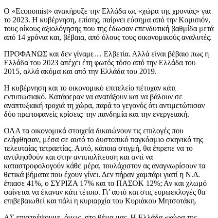
Ο «Economist» ανακήρυξε την Ελλάδα ως «χώρα της χρονιάς» για
το 2023. Η κυβέρνηση, επίσης, παίρνει εύσημα από την Κομισιόν,
τους οίκους αξιολόγησης που της έδωσαν επενδυτική βαθμίδα μετά
από 14 χρόνια και, βέβαια, από όλους τους οικονομικούς αναλυτές.
ΠΡΟΦΑΝΩΣ και δεν γίναμε… Ελβετία. Αλλά είναι βέβαιο πως η
Ελλάδα του 2023 απέχει έτη φωτός τόσο από την Ελλάδα του
2015, αλλά ακόμα και από την Ελλάδα του 2019.
Η κυβέρνηση και το οικονομικό επιτελείο πέτυχαν κάτι
εντυπωσιακό. Κατάφεραν να ανατάξουν και να βάλουν σε
αναπτυξιακή τροχιά τη χώρα, παρά το γεγονός ότι αντιμετώπισαν
δύο πρωτοφανείς κρίσεις: την πανδημία και την ενεργειακή.
ΟΛΑ τα οικονομικά στοιχεία δικαιώνουν τις επιλογές που
ελήφθησαν, μέσα σε αυτό το δυστοπικό παγκόσμιο σκηνικό της
τελευταίας τετραετίας. Αυτό, κάποια στιγμή, θα έπρεπε να το
αντιληφθούν και στην αντιπολίτευση και αντί να
καταστροφολογούν κάθε μέρα, τουλάχιστον ας αναγνωρίσουν τα
θετικά βήματα που έχουν γίνει. Δεν πήραν χαμπάρι γιατί η Ν.Δ.
έπιασε 41%, ο ΣΥΡΙΖΑ 17% και το ΠΑΣΟΚ 12%; Αν και χλωμό
φαίνεται να έκαναν κάτι τέτοιο. Γι’ αυτό και στις ευρωεκλογές θα
επιβεβαιωθεί και πάλι η κυριαρχία του Κυριάκου Μητσοτάκη.
ΑΣ επιστρέψουμε, όμως, στο θέμα μας. Η Ελλάδα «χώρα της