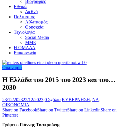
Βιογραφίες
Εθνικά
Διεθνή
Πολιτισμός
Αθλητισμός
Θρησκεία
Τεχνολογία
Social Media
ΜΜΕ
Η ΟΜΑΔΑ
Επικοινωνία
Οικονομία
Η Ελλάδα του 2015 του 2023 και του…
2030
23/12/2023
22/12/2023
0 Σχόλια
ΚΥΒΕΡΝΗΣΗ
,
ΝΔ
,
ΟΙΚΟΝΟΜΙΑ
Share on Facebook
Share on Twitter
Share on Linkedin
Share on
Pinterest
Γράφει ο
Γιάννης Τσαπρούνης