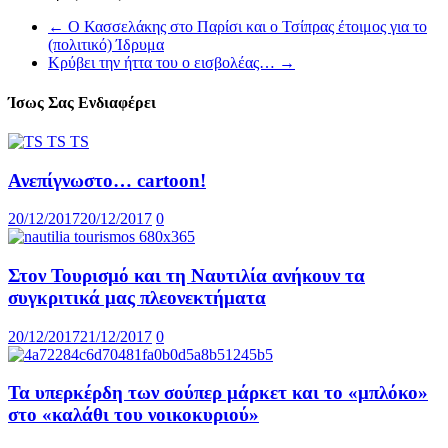
←
Ο Κασσελάκης στο Παρίσι και ο Τσίπρας έτοιμος για το
(πολιτικό) Ίδρυμα
Κρύβει την ήττα του ο εισβολέας…
→
Ίσως Σας Ενδιαφέρει
Ανεπίγνωστο… cartoon!
20/12/2017
20/12/2017
0
Στον Τουρισμό και τη Ναυτιλία ανήκουν τα
συγκριτικά μας πλεονεκτήματα
20/12/2017
21/12/2017
0
Τα υπερκέρδη των σούπερ μάρκετ και το «μπλόκο»
στο «καλάθι του νοικοκυριού»