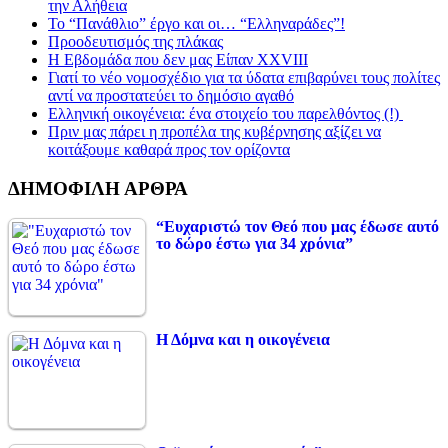
την Αλήθεια
Το “Πανάθλιο” έργο και οι… “Ελληναράδες”!
Προοδευτισμός της πλάκας
Η Εβδομάδα που δεν μας Είπαν XXVIII
Γιατί το νέο νομοσχέδιο για τα ύδατα επιβαρύνει τους πολίτες
αντί να προστατεύει το δημόσιο αγαθό
Ελληνική οικογένεια: ένα στοιχείο του παρελθόντος (!)
Πριν μας πάρει η προπέλα της κυβέρνησης αξίζει να
κοιτάξουμε καθαρά προς τον ορίζοντα
ΔΗΜΟΦΙΛΗ ΑΡΘΡΑ
“Ευχαριστώ τον Θεό που μας έδωσε αυτό
το δώρο έστω για 34 χρόνια”
Η Δόμνα και η οικογένεια