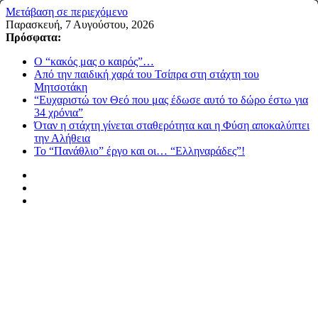
Μετάβαση σε περιεχόμενο
Παρασκευή, 7 Αυγούστου, 2026
Πρόσφατα:
Ο “κακός μας ο καιρός”…
Από την παιδική χαρά του Τσίπρα στη στάχτη του
Μητσοτάκη
“Ευχαριστώ τον Θεό που μας έδωσε αυτό το δώρο έστω για
34 χρόνια”
Όταν η στάχτη γίνεται σταθερότητα και η Φύση αποκαλύπτει
την Αλήθεια
Το “Πανάθλιο” έργο και οι… “Ελληναράδες”!