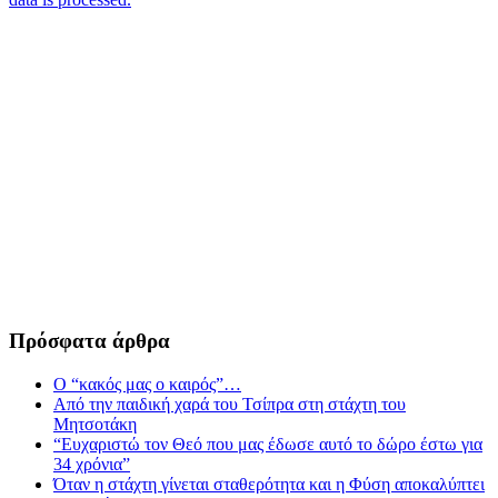
Πρόσφατα άρθρα
Ο “κακός μας ο καιρός”…
Από την παιδική χαρά του Τσίπρα στη στάχτη του
Μητσοτάκη
“Ευχαριστώ τον Θεό που μας έδωσε αυτό το δώρο έστω για
34 χρόνια”
Όταν η στάχτη γίνεται σταθερότητα και η Φύση αποκαλύπτει