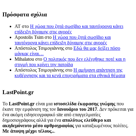
Πρόσφατα σχόλια
ΑΤ
στο
Η χώρα που ζητά σωσίβιο και ταυτόχρονα κάνει
επίδειξη δύναμης στις αγορές
Apostolis Tsim
στο
Η χώρα που ζητά σωσίβιο και
ταυτόχρονα κάνει επίδειξη δύναμης στις αγορές
Απόστολος Τσιμογιάννης
στο
Εδώ θα μας δείξει πόσο
μάγκας είναι…
Mihalatou
στο
Ο πολιτικός που δεν ελέγχθηκε ποτέ και η
στιγμή που κρίνει την πατρίδα
Απόστολος Τσιμογιάννης
στο
Η αμήχανη απάντηση της
κυβέρνησης και τα κενά επιχειρήματα στα εθνικά θέματα
LastPoint.gr
To
LastPoint.gr
είναι μια
ιστοσελίδα έκφρασης γνώμης
που
έκανε την εμφάνιση της τον
Ιανουάριο του 2017
. Δεν πρόκειται για
ένα ακόμη ειδησεογραφικό site από επαγγελματίες
δημοσιογράφους αλλά για ένα
απολύτως ελεύθερο και
ακηδεμόνευτο μέσο αρθρογραφίας
για καταξιωμένους πολίτες.
Με άποψη μέχρι τέλους..
.