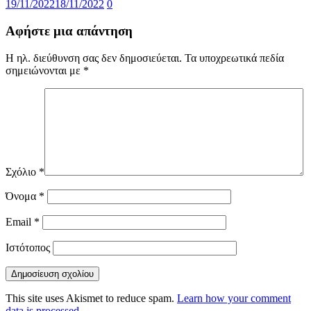
19/11/2022
18/11/2022
0
Αφήστε μια απάντηση
Η ηλ. διεύθυνση σας δεν δημοσιεύεται.
Τα υποχρεωτικά πεδία
σημειώνονται με
*
Σχόλιο
*
Όνομα
*
Email
*
Ιστότοπος
This site uses Akismet to reduce spam.
Learn how your comment
data is processed.