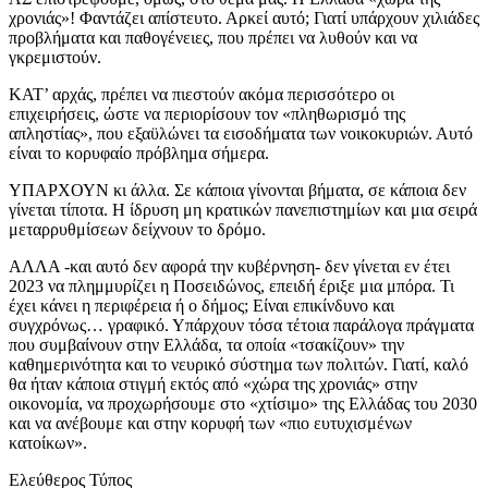
χρονιάς»! Φαντάζει απίστευτο. Αρκεί αυτό; Γιατί υπάρχουν χιλιάδες
προβλήματα και παθογένειες, που πρέπει να λυθούν και να
γκρεμιστούν.
ΚΑΤ’ αρχάς, πρέπει να πιεστούν ακόμα περισσότερο οι
επιχειρήσεις, ώστε να περιορίσουν τον «πληθωρισμό της
απληστίας», που εξαϋλώνει τα εισοδήματα των νοικοκυριών. Αυτό
είναι το κορυφαίο πρόβλημα σήμερα.
ΥΠΑΡΧΟΥΝ κι άλλα. Σε κάποια γίνονται βήματα, σε κάποια δεν
γίνεται τίποτα. Η ίδρυση μη κρατικών πανεπιστημίων και μια σειρά
μεταρρυθμίσεων δείχνουν το δρόμο.
ΑΛΛΑ -και αυτό δεν αφορά την κυβέρνηση- δεν γίνεται εν έτει
2023 να πλημμυρίζει η Ποσειδώνος, επειδή έριξε μια μπόρα. Τι
έχει κάνει η περιφέρεια ή ο δήμος; Είναι επικίνδυνο και
συγχρόνως… γραφικό. Υπάρχουν τόσα τέτοια παράλογα πράγματα
που συμβαίνουν στην Ελλάδα, τα οποία «τσακίζουν» την
καθημερινότητα και το νευρικό σύστημα των πολιτών. Γιατί, καλό
θα ήταν κάποια στιγμή εκτός από «χώρα της χρονιάς» στην
οικονομία, να προχωρήσουμε στο «χτίσιμο» της Ελλάδας του 2030
και να ανέβουμε και στην κορυφή των «πιο ευτυχισμένων
κατοίκων».
Ελεύθερος Τύπος