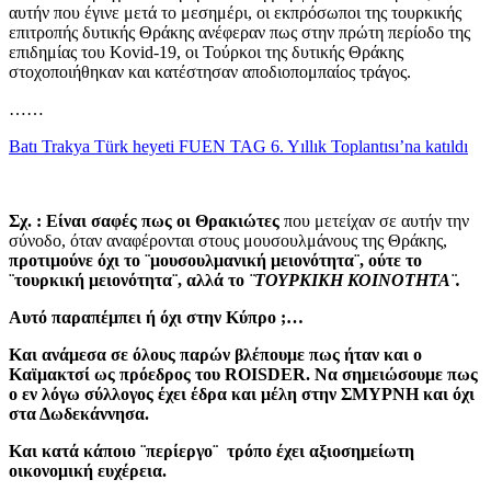
αυτήν που έγινε μετά το μεσημέρι, οι εκπρόσωποι της τουρκικής
επιτροπής δυτικής Θράκης ανέφεραν πως στην πρώτη περίοδο της
επιδημίας του Kovid-19, οι Τούρκοι της δυτικής Θράκης
στοχοποιήθηκαν και κατέστησαν αποδιοπομπαίος τράγος.
……
Batı Trakya Türk heyeti FUEN TAG 6. Yıllık Toplantısı’na katıldı
Σχ. : Είναι σαφές πως οι Θρακιώτες
που μετείχαν σε αυτήν την
σύνοδο, όταν αναφέρονται στους μουσουλμάνους της Θράκης,
προτιμούνε όχι το ¨μουσουλμανική μειονότητα¨, ούτε το
¨τουρκική μειονότητα¨, αλλά το
¨ΤΟΥΡΚΙΚΗ ΚΟΙΝΟΤΗΤΑ¨.
Αυτό παραπέμπει ή όχι στην Κύπρο ;…
Και ανάμεσα σε όλους παρών βλέπουμε πως ήταν και ο
Καϊμακτσί ως πρόεδρος του ROISDER. Να σημειώσουμε πως
ο εν λόγω σύλλογος έχει έδρα και μέλη στην ΣΜΥΡΝΗ και όχι
στα Δωδεκάννησα.
Και κατά κάποιο ¨περίεργο¨ τρόπο έχει αξιοσημείωτη
οικονομική ευχέρεια.