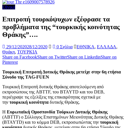
Εθνικά
Επιτροπή τουρκόψυχων εξέφρασε τα
προβλήματα της “τουρκικής κοινότητας
Θράκης”….
29/12/2020
28/12/2020
0 Σχόλια
ΕΘΝΙΚΑ
,
ΕΛΛΑΔΑ
,
Θράκη
,
ΤΟΥΡΚΙΑ
Share on Facebook
Share on Twitter
Share on Linkedin
Share on
Pinterest
Τουρκική Επιτροπή Δυτικής Θράκης μετείχε στην 6η ετήσια
Σύνοδο της TAG-FUEN
Τουρκική Επιτροπή δυτικής Θράκης αποτελούμενη από
εκπροσώπους της ABTTF, του BTAYTD και του DEB,
περιέγραψε τις εξελίξεις της επικαιρότητας σχετικά με
την
τουρκική κοινότητα
δυτικής Θράκης.
Η
Ευρωπαϊκή Ομοσπονδία Τούρκων Δυτικής Θράκης
(ABTTF) ο Σύλλογος Επιστημόνων Μειονότητας Δυτικής Θράκης
(BTAYTD) και το κόμμα DEB, εκπροσωπώντας την
τουρκική
κοινότητα
δυτικής Θράκης, μετείχαν στην 6η ετήσια Σύνοδο της