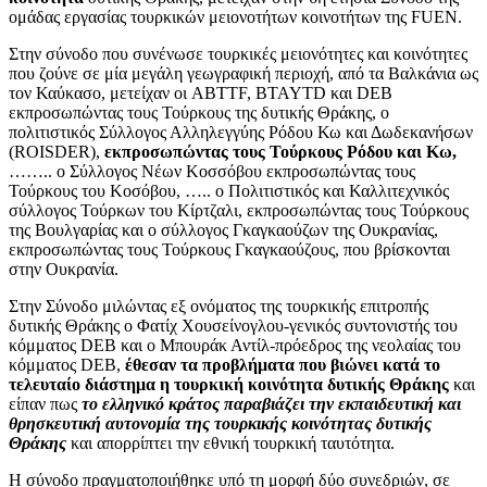
ομάδας εργασίας τουρκικών μειονοτήτων κοινοτήτων της FUEN.
Στην σύνοδο που συνένωσε τουρκικές μειονότητες και κοινότητες
που ζούνε σε μία μεγάλη γεωγραφική περιοχή, από τα Βαλκάνια ως
τον Καύκασο, μετείχαν οι ABTTF, BTAYTD και DEB
εκπροσωπώντας τους Τούρκους της δυτικής Θράκης, ο
πολιτιστικός Σύλλογος Αλληλεγγύης Ρόδου Κω και Δωδεκανήσων
(ROISDER),
εκπροσωπώντας τους Τούρκους Ρόδου και Κω,
…….. ο Σύλλογος Νέων Κοσσόβου εκπροσωπώντας τους
Τούρκους του Κοσόβου, ….. ο Πολιτιστικός και Καλλιτεχνικός
σύλλογος Τούρκων του Κίρτζαλι, εκπροσωπώντας τους Τούρκους
της Βουλγαρίας και ο σύλλογος Γκαγκαούζων της Ουκρανίας,
εκπροσωπώντας τους Τούρκους Γκαγκαούζους, που βρίσκονται
στην Ουκρανία.
Στην Σύνοδο μιλώντας εξ ονόματος της τουρκικής επιτροπής
δυτικής Θράκης ο Φατίχ Χουσείνογλου-γενικός συντονιστής του
κόμματος DEB και ο Μπουράκ Αντίλ-πρόεδρος της νεολαίας του
κόμματος DEB,
έθεσαν τα προβλήματα που βιώνει κατά το
τελευταίο διάστημα η τουρκική κοινότητα δυτικής Θράκης
και
είπαν πως
το ελληνικό κράτος παραβιάζει την εκπαιδευτική και
θρησκευτική αυτονομία της τουρκικής κοινότητας δυτικής
Θράκης
και απορρίπτει την εθνική τουρκική ταυτότητα.
Η σύνοδο πραγματοποιήθηκε υπό τη μορφή δύο συνεδριών, σε