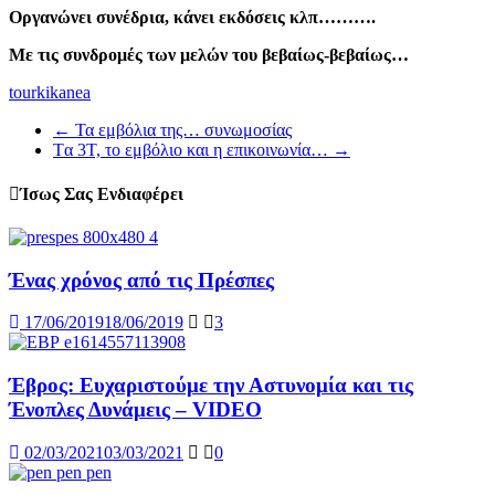
Οργανώνει συνέδρια, κάνει εκδόσεις κλπ……….
Με τις συνδρομές των μελών του βεβαίως-βεβαίως…
tourkikanea
←
Τα εμβόλια της… συνωμοσίας
Tα 3T, το εμβόλιο και η επικοινωνία…
→
Ίσως Σας Ενδιαφέρει
Ένας χρόνος από τις Πρέσπες
17/06/2019
18/06/2019
3
Έβρος: Ευχαριστούμε την Αστυνομία και τις
Ένοπλες Δυνάμεις – VIDEO
02/03/2021
03/03/2021
0