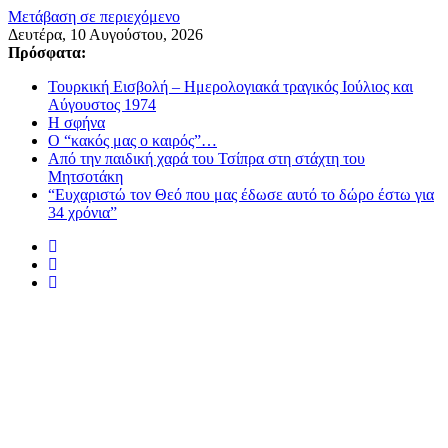
Μετάβαση σε περιεχόμενο
Δευτέρα, 10 Αυγούστου, 2026
Πρόσφατα:
Τουρκική Εισβολή – Ημερολογιακά τραγικός Ιούλιος και
Αύγουστος 1974
Η σφήνα
Ο “κακός μας ο καιρός”…
Από την παιδική χαρά του Τσίπρα στη στάχτη του
Μητσοτάκη
“Ευχαριστώ τον Θεό που μας έδωσε αυτό το δώρο έστω για
34 χρόνια”