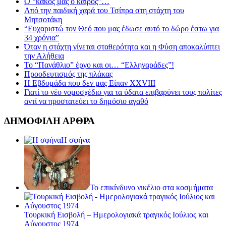
Ο “κακός μας ο καιρός”…
Από την παιδική χαρά του Τσίπρα στη στάχτη του
Μητσοτάκη
“Ευχαριστώ τον Θεό που μας έδωσε αυτό το δώρο έστω για
34 χρόνια”
Όταν η στάχτη γίνεται σταθερότητα και η Φύση αποκαλύπτει
την Αλήθεια
Το “Πανάθλιο” έργο και οι… “Ελληναράδες”!
Προοδευτισμός της πλάκας
Η Εβδομάδα που δεν μας Είπαν XXVIII
Γιατί το νέο νομοσχέδιο για τα ύδατα επιβαρύνει τους πολίτες
αντί να προστατεύει το δημόσιο αγαθό
ΔΗΜΟΦΙΛΗ ΑΡΘΡΑ
Η σφήνα
Το επικίνδυνο νικέλιο στα κοσμήματα
Τουρκική Εισβολή – Ημερολογιακά τραγικός Ιούλιος και
Αύγουστος 1974