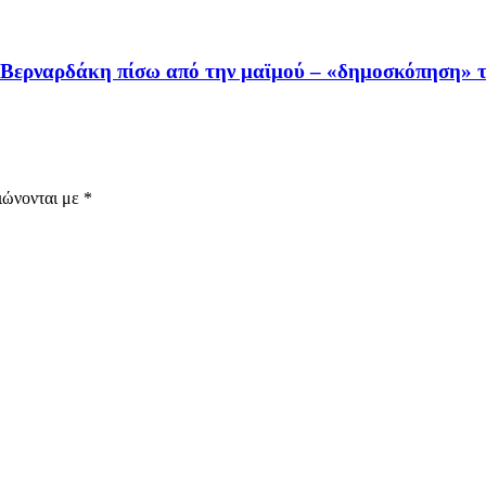
υ Βερναρδάκη πίσω από την μαϊμού – «δημοσκόπηση» 
ιώνονται με
*