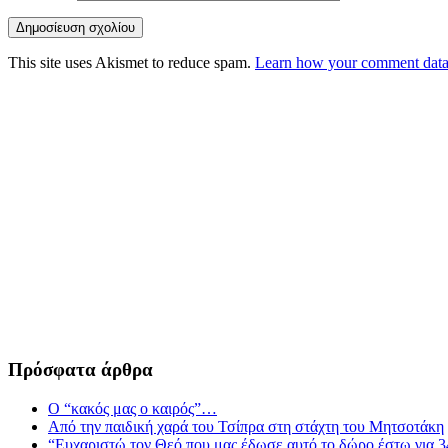
This site uses Akismet to reduce spam.
Learn how your comment data 
Πρόσφατα άρθρα
Ο “κακός μας ο καιρός”…
Από την παιδική χαρά του Τσίπρα στη στάχτη του Μητσοτάκη
“Ευχαριστώ τον Θεό που μας έδωσε αυτό το δώρο έστω για 3