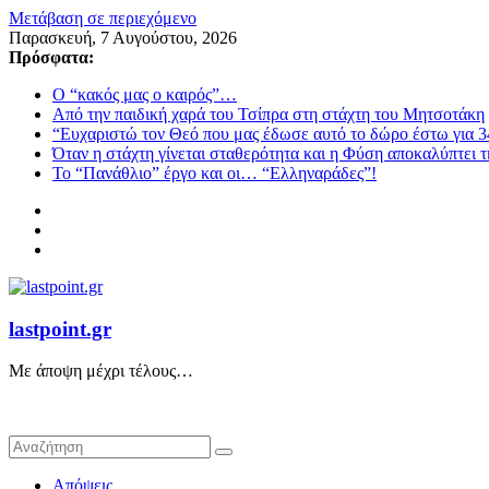
Μετάβαση σε περιεχόμενο
Παρασκευή, 7 Αυγούστου, 2026
Πρόσφατα:
Ο “κακός μας ο καιρός”…
Από την παιδική χαρά του Τσίπρα στη στάχτη του Μητσοτάκη
“Ευχαριστώ τον Θεό που μας έδωσε αυτό το δώρο έστω για 3
Όταν η στάχτη γίνεται σταθερότητα και η Φύση αποκαλύπτει 
Το “Πανάθλιο” έργο και οι… “Ελληναράδες”!
lastpoint.gr
Με άποψη μέχρι τέλους…
Απόψεις