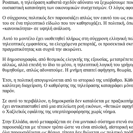
Postman, η τηλεόραση καθιστά σχεδόν αδύνατο να ξεχωρίσουμε ποιος
ουσιαστική κατανόηση των οικονομικών συσχετισμών. Ο λόγος αφορά 
Ο σύγχρονος πολιτικός δεν παρουσιάζει απλώς τον εαυτό του ως εικ
του σε ένα τηλεοπτικό είδωλο που τον καθησυχάζει. Η πολιτική, όπ
«κανονικότητα» σε υψηλή ανάλυση.
Αυτό το μοντέλο έχει υιοθετηθεί πλήρως στη σύγχρονη ελληνική πολ
τηλεοπτικές εμφανίσεις, τα ελεγχόμενα ρεπορτάζ, οι προσεκτικά σ
πραγματικότητας και συχνά την ακυρώνει.
Η δημοσιογραφία, από θεσμικός ελεγκτής της εξουσίας, μετατρέπεται
αλλιώς, αλλά επειδή το ίδιο το μέσο, η τηλεοπτική λογική του γρήγ
θυμηθούμε, απλώς αδυνατούμε. Η μνήμη απαιτεί αφήγηση, θεωρία, 
Έτσι, η πολιτική απογυμνώνεται από το ιστορικό της υπόβαθρο. Κά
καλύτερη διαχείριση. Ο καθρέφτης της τηλεόρασης καταγράφει μόνο 
παρόν.
Σε αυτό το περιβάλλον, η δημοκρατία δεν καταλύεται με πραξικοπήμ
έχει αντικατασταθεί από μια ατελείωτη ροή εικόνων, «θετικών αφη
ο Χαξλεϊκός εφιάλτης της υπερπληροφόρησης χωρίς νόημα.
Στην Ελλάδα, αυτό μεταφράζεται σε ένα μιντιακό σύστημα στενά συν
παρουσιάζεται με τέτοιον τρόπο ώστε να είναι απλοϊκή, αϊστορική κ
όλα παρουσιάζονται ως θέαμα, τίποτα δεν βιώνεται ως πολιτικό πρό