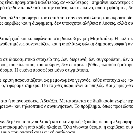
 είναι πραγματικά καλύτερος, αν «καλύτερος» σημαίνει ικανότερος σ
σχεδόν αποκλειστικά την εικόνα, και η εικόνα, από τη φύση της, δε
όνα, αλλά προσφέρει τον εαυτό του σαν αντανάκλαση του ακροατηρίου.
ως ακριβώς και η διαφήμιση, δεν υπόσχεται αλήθεια ή λύσεις, αλλά 
ιτική ζωή και κορυφώνεται στη διακυβέρνηση Μητσοτάκη. Η πολιτική 
κηνοθετημένες συνεντεύξεις και η απολύτως φιλική δημοσιογραφική α
 σε διακοσμητικό στοιχείο της. Δεν διερευνά, δεν συγκρούεται, δεν 
ορου, του εύπεπτου, του «τώρα», δεν επιτρέπει βάθος, πλαίσιο ή ιστ
όραμα. Η εικόνα προσφέρει μόνο στιγμιότυπα.
θε κρίση παρουσιάζεται ως μεμονωμένο γεγονός, κάθε αποτυχία ως «α
ό,τι φοράμε σήμερα. Για το χθες παραμένει σιωπηλός. Και χωρίς χθε
ατα ή απαγορεύσεις. Αδειάζει. Μετατρέπεται σε διαδικασία χωρίς πε
γήσεων» και τηλεοπτικών συγκινήσεων. Το πρόβλημα, όπως προειδοποι
δεδεμένο με την πολιτική και οικονομική εξουσία, όπου η πληροφορία
αι αποκομμένη από κάθε πλαίσιο. Όλα γίνονται θέαμα, η ακρίβεια, οι υ
βλημα που απαιτεί συλλογική αντίδραση.