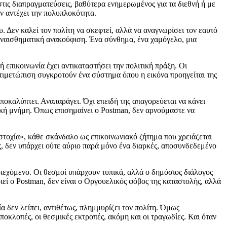
τις διαπραγματεύσεις, βαθύτερα ενημερωμένος για τα διεθνή ή με
ν αντέχει την πολυπλοκότητα.
 Δεν καλεί τον πολίτη να σκεφτεί, αλλά να αναγνωρίσει τον εαυτό
συναισθηματική ανακούφιση. Ένα σύνθημα, ένα χαμόγελο, μια
επικοινωνία έχει αντικαταστήσει την πολιτική πράξη. Οι
ντιμετώπιση συγκροτούν ένα σύστημα όπου η εικόνα προηγείται της
αποκαλύπτει. Αναπαράγει. Όχι επειδή της απαγορεύεται να κάνει
ορική μνήμη. Όπως επισημαίνει ο Postman, δεν αρνούμαστε να
στοχία», κάθε σκάνδαλο ως επικοινωνιακό ζήτημα που χρειάζεται
ς, δεν υπάρχει ούτε αύριο παρά μόνο ένα διαρκές, αποσυνδεδεμένο
ριεχόμενο. Οι θεσμοί υπάρχουν τυπικά, αλλά ο δημόσιος διάλογος
εί ο Postman, δεν είναι ο Οργουελικός φόβος της καταστολής, αλλά
 δεν λείπει, αντιθέτως, πλημμυρίζει τον πολίτη. Όμως
ποκλοπές, οι θεσμικές εκτροπές, ακόμη και οι τραγωδίες. Και όταν