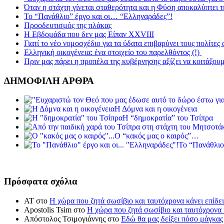
Όταν η στάχτη γίνεται σταθερότητα και η Φύση αποκαλύπτει 
Το “Πανάθλιο” έργο και οι… “Ελληναράδες”!
Προοδευτισμός της πλάκας
Η Εβδομάδα που δεν μας Είπαν XXVIII
Γιατί το νέο νομοσχέδιο για τα ύδατα επιβαρύνει τους πολίτες
Ελληνική οικογένεια: ένα στοιχείο του παρελθόντος (!)
Πριν μας πάρει η προπέλα της κυβέρνησης αξίζει να κοιτάξου
ΔΗΜΟΦΙΛΗ ΑΡΘΡΑ
Η Δόμνα και η οικογένεια
Η “δημοκρατία” του Τσίπρα
Ο “κακός μας ο καιρός”…
Το “Πανάθλιο
Πρόσφατα σχόλια
ΑΤ
στο
Η χώρα που ζητά σωσίβιο και ταυτόχρονα κάνει επίδει
Apostolis Tsim
στο
Η χώρα που ζητά σωσίβιο και ταυτόχρονα κ
Απόστολος Τσιμογιάννης
στο
Εδώ θα μας δείξει πόσο μάγκας