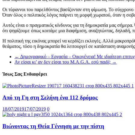
Οι τύραννοι του παρελθόντος βασίζονταν στη φίμωση. Το σύγχρονο σ
Όταν όλος ο πολιτικός λόγος παίρνει τη μορφή χωρατού, όταν η σοβα
Αυτός είναι ο πραγματικός κίνδυνος για τη δημοκρατία μας σήμερα. 
ότι ψηφίζουμε όπως κοιτάμε μια διαφήμιση, αναζητώντας, δηλαδή, π
Η πολιτική της εικόνας μπορεί να κερδίζει εκλογές. Αλλά μακροπρ
θεάματος, τόσο η δημοκρατία θα λειτουργεί σε κατάσταση αναμονής 
←
Δημογραφικό – Εργασία – Οικογένεια! Με ιδιαίτερη επιτ
Αν είσαι κι’ αν δεν είσαι του M.A.G.A. εσύ παιδί;
→
Ίσως Σας Ενδιαφέρει
Από τη Γη στη Σελήνη ένα 112 δρόμος
18/07/2019
17/07/2019
0
Βιώνοντας τη Θεία Γέννηση με την πίστη