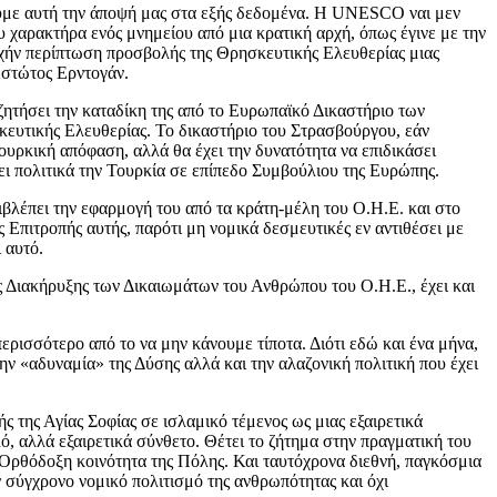
ζουμε αυτή την άποψή μας στα εξής δεδομένα. Η UNESCO ναι μεν
χαρακτήρα ενός μνημείου από μια κρατική αρχή, όπως έγινε με την
ξοχήν περίπτωση προσβολής της Θρησκευτικής Ελευθερίας μιας
εστώτος Ερντογάν.
 ζητήσει την καταδίκη της από το Ευρωπαϊκό Δικαστήριο των
κευτικής Ελευθερίας. Το δικαστήριο του Στρασβούργου, εάν
τουρκική απόφαση, αλλά θα έχει την δυνατότητα να επιδικάσει
σει πολιτικά την Τουρκία σε επίπεδο Συμβούλιου της Ευρώπης.
ιβλέπει την εφαρμογή του από τα κράτη-μέλη του Ο.Η.Ε. και στο
Επιτροπής αυτής, παρότι μη νομικά δεσμευτικές εν αντιθέσει με
 αυτό.
ς Διακήρυξης των Δικαιωμάτων του Ανθρώπου του Ο.Η.Ε., έχει και
ι περισσότερο από το να μην κάνουμε τίποτα. Διότι εδώ και ένα μήνα,
ην «αδυναμία» της Δύσης αλλά και την αλαζονική πολιτική που έχει
ς της Αγίας Σοφίας σε ισλαμικό τέμενος ως μιας εξαιρετικά
, αλλά εξαιρετικά σύνθετο. Θέτει το ζήτημα στην πραγματική του
Ορθόδοξη κοινότητα της Πόλης. Και ταυτόχρονα διεθνή, παγκόσμια
σύγχρονο νομικό πολιτισμό της ανθρωπότητας και όχι