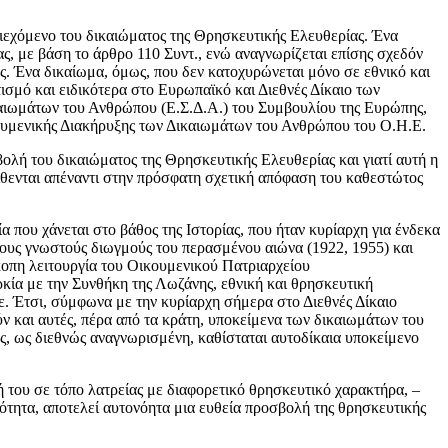
ριεχόμενο του δικαιώματος της Θρησκευτικής Ελευθερίας. Ένα
, με βάση το άρθρο 110 Συντ., ενώ αναγνωρίζεται επίσης σχεδόν
. Ένα δικαίωμα, όμως, που δεν κατοχυρώνεται μόνο σε εθνικό και
ισμό και ειδικότερα στο Ευρωπαϊκό και Διεθνές Δίκαιο των
καιωμάτων του Ανθρώπου (Ε.Σ.Δ.Α.) του Συμβουλίου της Ευρώπης,
κουμενικής Διακήρυξης των Δικαιωμάτων του Ανθρώπου του Ο.Η.Ε.
ολή του δικαιώματος της Θρησκευτικής Ελευθερίας και γιατί αυτή η
ίθενται απέναντι στην πρόσφατη σχετική απόφαση του καθεστώτος
που χάνεται στο βάθος της Ιστορίας, που ήταν κυρίαρχη για ένδεκα
 τους γνωστούς διωγμούς του περασμένου αιώνα (1922, 1955) και
κοπη λειτουργία του Οικουμενικού Πατριαρχείου
ία με την Συνθήκη της Λωζάνης, εθνική και θρησκευτική
. Έτσι, σύμφωνα με την κυρίαρχη σήμερα στο Διεθνές Δίκαιο
ν και αυτές, πέρα από τα κράτη, υποκείμενα των δικαιωμάτων του
ς, ως διεθνώς αναγνωρισμένη, καθίσταται αυτοδίκαια υποκείμενο
 του σε τόπο λατρείας με διαφορετικό θρησκευτικό χαρακτήρα, –
νότητα, αποτελεί αυτονόητα μια ευθεία προσβολή της θρησκευτικής