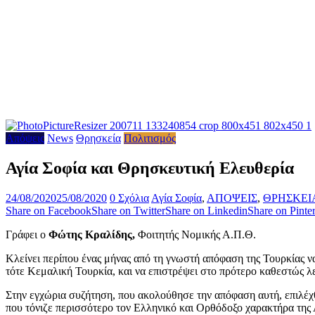
Απόψεις
News
Θρησκεία
Πολιτισμός
Αγία Σοφία και Θρησκευτική Ελευθερία
24/08/2020
25/08/2020
0 Σχόλια
Αγία Σοφία
,
ΑΠΟΨΕΙΣ
,
ΘΡΗΣΚΕΙ
Share on Facebook
Share on Twitter
Share on Linkedin
Share on Pinter
Γράφει ο
Φώτης Κραλίδης,
Φοιτητής Νομικής Α.Π.Θ.
Κλείνει περίπου ένας μήνας από τη γνωστή απόφαση της Τουρκίας να
τότε Κεμαλική Τουρκία, και να επιστρέψει στο πρότερο καθεστώς λ
Στην εγχώρια συζήτηση, που ακολούθησε την απόφαση αυτή, επιλέχθ
που τόνιζε περισσότερο τον Ελληνικό και Ορθόδοξο χαρακτήρα της Αγ