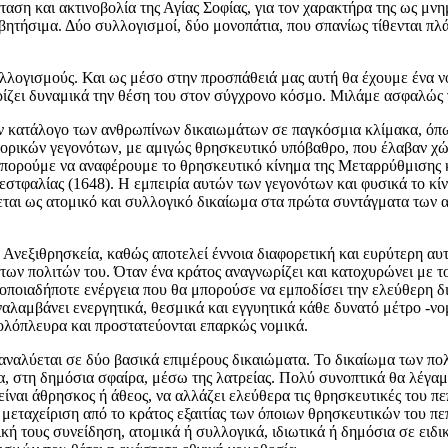
σταση και ακτινοβολία της Αγίας Σοφίας, για τον χαρακτήρα της ως
βητήσιμα. Δύο συλλογισμοί, δύο μονοπάτια, που σπανίως τίθενται πλ
λογισμούς. Και ως μέσο στην προσπάθειά μας αυτή θα έχουμε ένα νομ
ίζει δυναμικά την θέση του στον σύγχρονο κόσμο. Μιλάμε ασφαλώς γ
ν κατάλογο των ανθρωπίνων δικαιωμάτων σε παγκόσμια κλίμακα, όπω
ιστορικών γεγονότων, με αμιγώς θρησκευτικό υπόβαθρο, που έλαβαν 
πορούμε να αναφέρουμε το θρησκευτικό κίνημα της Μεταρρύθμισης κα
εστφαλίας (1648). Η εμπειρία αυτών των γεγονότων και φυσικά το κίν
εται ως ατομικό και συλλογικό δικαίωμα στα πρώτα συντάγματα των 
Ανεξιθρησκεία, καθώς αποτελεί έννοια διαφορετική και ευρύτερη αυτ
ς των πολιτών του. Όταν ένα κράτος αναγνωρίζει και κατοχυρώνει με 
πό οποιαδήποτε ενέργεια που θα μπορούσε να εμποδίσει την ελεύθερη
αλαμβάνει ενεργητικά, θεσμικά και εγγυητικά κάθε δυνατό μέτρο -νομ
 ολόπλευρα και προστατεύονται επαρκώς νομικά.
, αναλύεται σε δύο βασικά επιμέρους δικαιώματα. Το δικαίωμα των 
α, στη δημόσια σφαίρα, μέσω της λατρείας. Πολύ συνοπτικά θα λέγαμ
είναι άθρησκος ή άθεος, να αλλάζει ελεύθερα τις θρησκευτικές του πε
ή μεταχείριση από το κράτος εξαιτίας των όποιων θρησκευτικών του π
κή τους συνείδηση, ατομικά ή συλλογικά, ιδιωτικά ή δημόσια σε ειδ