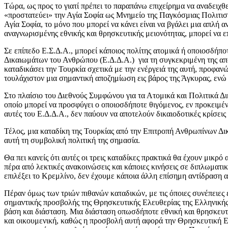
Τώρα, ως προς το γιατί πρέπει το παραπάνω επιχείρημα να αναδειχ
«προστατεύει» την Αγία Σοφία ως Μνημείο της Παγκόσμιας Πολιτιστ
Αγία Σοφία, το μόνο που μπορεί να κάνει είναι να βγάλει μια απλή
αναγνωρισμένης εθνικής και θρησκευτικής μειονότητας, μπορεί να 
Σε επίπεδο Ε.Σ.Δ.Α., μπορεί κάποιος πολίτης ατομικά ή οποιοσδήπο
Δικαιωμάτων του Ανθρώπου (Ε.Δ.Δ.Α.) για τη συγκεκριμένη της απ
καταδικάσει την Τουρκία σχετικά με την ενέργειά της αυτή, προφανώ
τουλάχιστον μια σημαντική αποζημίωση εις βάρος της Άγκυρας, ενώ 
Στο πλαίσιο του Διεθνούς Συμφώνου για τα Ατομικά και Πολιτικά Δι
οποίο μπορεί να προσφύγει ο οποιοσδήποτε θιγόμενος, εν προκειμέν
αυτές του Ε.Δ.Δ.Α., δεν παύουν να αποτελούν δικαιοδοτικές κρίσει
Τέλος, μια καταδίκη της Τουρκίας από την Επιτροπή Ανθρωπίνων Δι
αυτή τη συμβολική πολιτική της σημασία.
Θα πει κανείς ότι αυτές οι τρεις καταδίκες πρακτικά θα έχουν μικρό 
πέρα από λεκτικές ανακοινώσεις και κάποιες κινήσεις σε διπλωματικ
επιλέξει το Κρεμλίνο, δεν έχουμε κάποια άλλη επίσημη αντίδραση α
Πέραν όμως των τριών πιθανών καταδικών, με τις όποιες συνέπειες ε
σημαντικής προσβολής της Θρησκευτικής Ελευθερίας της Ελληνικής 
βάση και διάσταση. Μια διάσταση οπωσδήποτε εθνική και θρησκευτ
και οικουμενική, καθώς η προσβολή αυτή αφορά την Θρησκευτική Ε