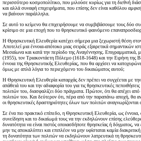
περισσότερο κοσμοπολίτικο, που μιλούσε κυρίως για τη διεθνή διά
και αλλά συναφή επιχειρήματα, που επίσης δεν είναι καθόλου αμφισ
να βαίνουν παράλληλα.
Σε αυτό το κείμενο θα επιχειρήσουμε να συμβιβάσουμε τους δύο συλ
κρίσιμο σε μια εποχή που το θρησκευτικό φαινόμενο επαναπροσδιορ
Η Θρησκευτική Ελευθερία κατέχει σήμερα μια ξεχωριστή θέση στο
Αποτελεί μια έννοια-απότοκο μιας σειράς εξαιρετικά σημαντικών 
Μεσαίωνα και κατά την περίοδο της Αναγέννησης. Επιγραμματικά, μ
(1955), τον Τριακοντάετη Πόλεμο (1618-1648) και την Ειρήνη της Β
έννοια της Θρησκευτικής Ελευθερίας, που θα αρχίσει να κατοχυρών
όμως με απλά λόγια το περιεχόμενο του δικαιώματος αυτού;
Η Θρησκευτική Ελευθερία καταρχάς δεν πρέπει να συγχέεται με την 
απάθειά του και την αδιαφορία του για τις θρησκευτικές πεποιθήσει
πολιτών του, διασφαλίζει δύο πράγματα. Πρώτον, ότι θα απέχει α
πολιτών του. Και δεύτερον ότι, πέρα από την παραπάνω αποχή, θα αν
οι θρησκευτικές δραστηριότητες όλων των πολιτών αναγνωρίζονται
Σε ένα πιο πρακτικό επίπεδο, η Θρησκευτική Ελευθερία, ως έννοια
συνείδηση και το δικαίωμά τους να την εκδηλώνουν επίσης ελεύθερ
δυνατότητα να είναι πιστός οποιασδήποτε θρησκείας ή δόγματος, να 
μην τις αποκαλύπτει και επιπλέον να μην υφίσταται καμία διακριτικ
τη δυνατότητα των πολιτών να εκδηλώνουν λατρευτικά τη θρησκευτι