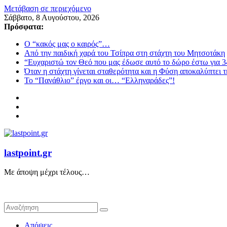
Μετάβαση σε περιεχόμενο
Σάββατο, 8 Αυγούστου, 2026
Πρόσφατα:
Ο “κακός μας ο καιρός”…
Από την παιδική χαρά του Τσίπρα στη στάχτη του Μητσοτάκη
“Ευχαριστώ τον Θεό που μας έδωσε αυτό το δώρο έστω για 3
Όταν η στάχτη γίνεται σταθερότητα και η Φύση αποκαλύπτει 
Το “Πανάθλιο” έργο και οι… “Ελληναράδες”!
lastpoint.gr
Με άποψη μέχρι τέλους…
Απόψεις