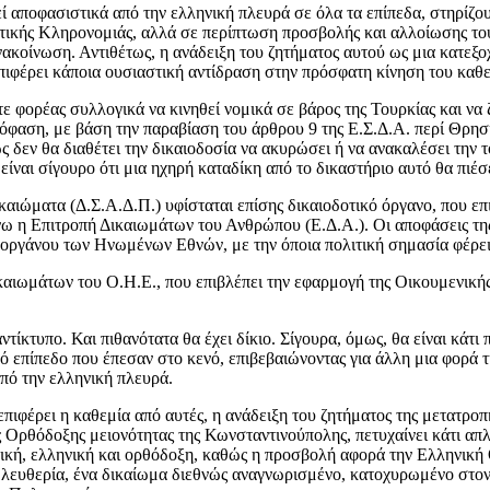
θεί αποφασιστικά από την ελληνική πλευρά σε όλα τα επίπεδα, στηρί
ικής Κληρονομιάς, αλλά σε περίπτωση προσβολής και αλλοίωσης του 
 ανακοίνωση. Αντιθέτως, η ανάδειξη του ζητήματος αυτού ως μια κατε
επιφέρει κάποια ουσιαστική αντίδραση στην πρόσφατη κίνηση του καθ
τε φορέας συλλογικά να κινηθεί νομικά σε βάρος της Τουρκίας και να
όφαση, με βάση την παραβίαση του άρθρου 9 της Ε.Σ.Δ.Α. περί Θρησ
ς δεν θα διαθέτει την δικαιοδοσία να ακυρώσει ή να ανακαλέσει την 
είναι σίγουρο ότι μια ηχηρή καταδίκη από το δικαστήριο αυτό θα πιέ
καιώματα (Δ.Σ.Α.Δ.Π.) υφίσταται επίσης δικαιοδοτικό όργανο, που επ
ω η Επιτροπή Δικαιωμάτων του Ανθρώπου (Ε.Δ.Α.). Οι αποφάσεις της 
ς οργάνου των Ηνωμένων Εθνών, με την όποια πολιτική σημασία φέρει
καιωμάτων του Ο.Η.Ε., που επιβλέπει την εφαρμογή της Οικουμενική
αντίκτυπο. Και πιθανότατα θα έχει δίκιο. Σίγουρα, όμως, θα είναι κάτ
ό επίπεδο που έπεσαν στο κενό, επιβεβαιώνοντας για άλλη μια φορά τ
πό την ελληνική πλευρά.
πιφέρει η καθεμία από αυτές, η ανάδειξη του ζητήματος της μετατροπή
Ορθόδοξης μειονότητας της Κωνσταντινούπολης, πετυχαίνει κάτι απλό
ική, ελληνική και ορθόδοξη, καθώς η προσβολή αφορά την Ελληνική 
λευθερία, ένα δικαίωμα διεθνώς αναγνωρισμένο, κατοχυρωμένο στον 