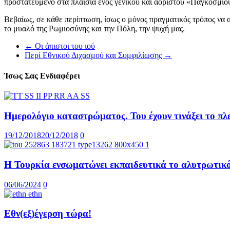
προστατευμένο στα πλαίσια ενός γενικού και αόριστου «Παγκόσμιο
Βεβαίως, σε κάθε περίπτωση, ίσως ο μόνος πραγματικός τρόπος να α
το μυαλό της Ρωμιοσύνης και την Πόλη, την ψυχή μας.
←
Οι άπιστοι του ιού
Περί Εθνικού Διχασμού και Συμφιλίωσης
→
Ίσως Σας Ενδιαφέρει
Ημερολόγιο καταστρώματος. Του έχουν τινάξει το π
19/12/2018
20/12/2018
0
Η Τουρκία ενσωματώνει εκπαιδευτικά το αλυτρωτικ
06/06/2024
0
Εθν(εξ)έγερση τώρα!