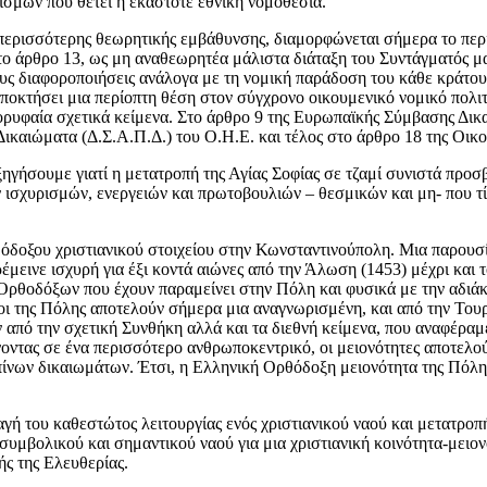
ρισμών που θέτει η εκάστοτε εθνική νομοθεσία.
ύ περισσότερης θεωρητικής εμβάθυνσης, διαμορφώνεται σήμερα το πε
 άρθρο 13, ως μη αναθεωρητέα μάλιστα διάταξη του Συντάγματός μας
ς διαφοροποιήσεις ανάλογα με τη νομική παράδοση του κάθε κράτους
ποκτήσει μια περίοπτη θέση στον σύγχρονο οικουμενικό νομικό πολιτ
ορυφαία σχετικά κείμενα. Στο άρθρο 9 της Ευρωπαϊκής Σύμβασης Δι
 Δικαιώματα (Δ.Σ.Α.Π.Δ.) του Ο.Η.Ε. και τέλος στο άρθρο 18 της Οι
γήσουμε γιατί η μετατροπή της Αγίας Σοφίας σε τζαμί συνιστά προσβ
ν ισχυρισμών, ενεργειών και πρωτοβουλιών – θεσμικών και μη- που τ
όδοξου χριστιανικού στοιχείου στην Κωνσταντινούπολη. Μια παρουσία 
ρέμεινε ισχυρή για έξι κοντά αιώνες από την Άλωση (1453) μέχρι και
ν Ορθοδόξων που έχουν παραμείνει στην Πόλη και φυσικά με την αδιά
 της Πόλης αποτελούν σήμερα μια αναγνωρισμένη, και από την Τουρκ
πό την σχετική Συνθήκη αλλά και τα διεθνή κείμενα, που αναφέραμε
οντας σε ένα περισσότερο ανθρωποκεντρικό, οι μειονότητες αποτελού
πίνων δικαιωμάτων. Έτσι, η Ελληνική Ορθόδοξη μειονότητα της Πόλη
 του καθεστώτος λειτουργίας ενός χριστιανικού ναού και μετατροπή
 συμβολικού και σημαντικού ναού για μια χριστιανική κοινότητα-μειο
ής της Ελευθερίας.