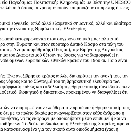
 μνημείο Παγκόσμιας Πολιτιστικής Κληρονομιάς με βάση την UNESCO
άι-πλάι από όσους τα χρησιμοποιούν και μοιάζουν εκ πρώτης όψεως
ικό εργαλείο, απλό αλλά εξαιρετικά σημαντικό, αλλά και ιδιαίτερα
ια την έννοια της Θρησκευτικής Ελευθερίας.
ς αυτά κατοχυρώνονται στον σύγχρονο νομικό μας πολιτισμό.
χώρα στην Ευρώπη και στον ευρύτερο Δυτικό Κόσμο στα τέλη του
ι της Αντιμεταρρύθμισης (16ος αι.), την Ειρήνη της Αυγούστας
ημα του Διαφωτισμού θέτουν τις βάσεις για να διαμορφωθεί η
αναδυόμενων ευρωπαϊκών εθνικών κρατών του 19ου αι. Ποιο είναι
ής. Ένα ανεξίθρησκο κράτος απλώς διακηρύττει την ανοχή του, την
τους νόμους και το Σύνταγμά του τη θρησκευτική ελευθερία των
 διαμόρφωση καθώς και εκδήλωση της θρησκευτικής συνείδησης των
οθετικό, διοικητικό ή δικαστικό-, προκειμένου να διασφαλίσει ότι
πολιτών να διαμορφώνουν ελεύθερα την προσωπική θρησκευτική τους
ε ότι με το πρώτο δικαίωμα αναγνωρίζεται στον κάθε άνθρωπο η
ποιθήσεις, να τις εκφράζει με οποιοδήποτε μέσο επιθυμεί ή και να
εποιθήσεων. Το δεύτερο δικαίωμα, η Ελευθερία της λατρείας, αφορά
ικά κατασκευασμένα για τον σκοπό αυτό οικοδομήματα (ναοί ή