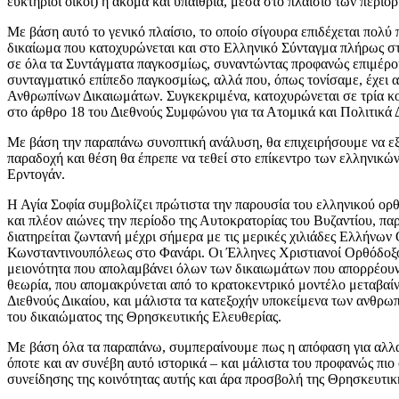
ευκτήριοι οίκοι) ή ακόμα και υπαίθρια, μέσα στο πλαίσιο των περιο
Με βάση αυτό το γενικό πλαίσιο, το οποίο σίγουρα επιδέχεται πολ
δικαίωμα που κατοχυρώνεται και στο Ελληνικό Σύνταγμα πλήρως στο
σε όλα τα Συντάγματα παγκοσμίως, συναντώντας προφανώς επιμέρου
συνταγματικό επίπεδο παγκοσμίως, αλλά που, όπως τονίσαμε, έχει α
Ανθρωπίνων Δικαιωμάτων. Συγκεκριμένα, κατοχυρώνεται σε τρία κ
στο άρθρο 18 του Διεθνούς Συμφώνου για τα Ατομικά και Πολιτικά
Με βάση την παραπάνω συνοπτική ανάλυση, θα επιχειρήσουμε να εξη
παραδοχή και θέση θα έπρεπε να τεθεί στο επίκεντρο των ελληνικώ
Ερντογάν.
Η Αγία Σοφία συμβολίζει πρώτιστα την παρουσία του ελληνικού ορθ
και πλέον αιώνες την περίοδο της Αυτοκρατορίας του Βυζαντίου, πα
διατηρείται ζωντανή μέχρι σήμερα με τις μερικές χιλιάδες Ελλήνω
Κωνσταντινουπόλεως στο Φανάρι. Οι Έλληνες Χριστιανοί Ορθόδοξοι
μειονότητα που απολαμβάνει όλων των δικαιωμάτων που απορρέουν α
θεωρία, που απομακρύνεται από το κρατοκεντρικό μοντέλο μεταβαίν
Διεθνούς Δικαίου, και μάλιστα τα κατεξοχήν υποκείμενα των ανθρω
του δικαιώματος της Θρησκευτικής Ελευθερίας.
Με βάση όλα τα παραπάνω, συμπεραίνουμε πως η απόφαση για αλλαγή
όποτε και αν συνέβη αυτό ιστορικά – και μάλιστα του προφανώς πιο
συνείδησης της κοινότητας αυτής και άρα προσβολή της Θρησκευτικ