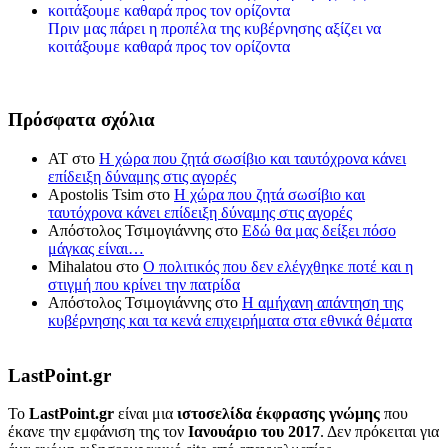
Πριν μας πάρει η προπέλα της κυβέρνησης αξίζει να
κοιτάξουμε καθαρά προς τον ορίζοντα
Πρόσφατα σχόλια
ΑΤ
στο
Η χώρα που ζητά σωσίβιο και ταυτόχρονα κάνει
επίδειξη δύναμης στις αγορές
Apostolis Tsim
στο
Η χώρα που ζητά σωσίβιο και
ταυτόχρονα κάνει επίδειξη δύναμης στις αγορές
Απόστολος Τσιμογιάννης
στο
Εδώ θα μας δείξει πόσο
μάγκας είναι…
Mihalatou
στο
Ο πολιτικός που δεν ελέγχθηκε ποτέ και η
στιγμή που κρίνει την πατρίδα
Απόστολος Τσιμογιάννης
στο
Η αμήχανη απάντηση της
κυβέρνησης και τα κενά επιχειρήματα στα εθνικά θέματα
LastPoint.gr
To
LastPoint.gr
είναι μια
ιστοσελίδα έκφρασης γνώμης
που
έκανε την εμφάνιση της τον
Ιανουάριο του 2017
. Δεν πρόκειται για