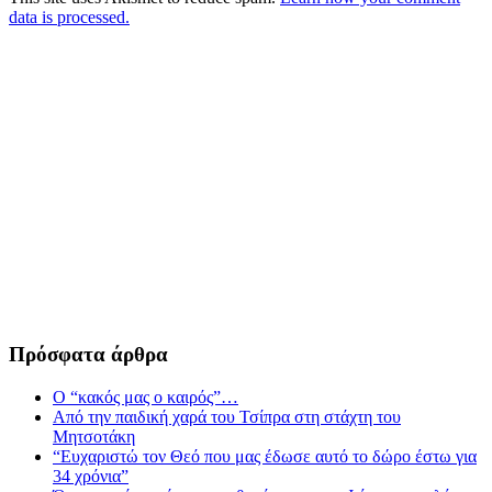
data is processed.
Πρόσφατα άρθρα
Ο “κακός μας ο καιρός”…
Από την παιδική χαρά του Τσίπρα στη στάχτη του
Μητσοτάκη
“Ευχαριστώ τον Θεό που μας έδωσε αυτό το δώρο έστω για
34 χρόνια”