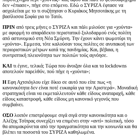
δεν «έπιασε», πήγε στο επόμενο. Εδώ ο ΣΥΡΙΖΑ έφτασε να
ασχολείται με το τι συζήτησαν ο Κυριάκος Μητσοτάκης με τη
βασίλισσα Σοφία για το Τατόι.
ΠΡΙΝ
από τρεις μήνες ο ΣΥΡΙΖΑ και πάλι μιλούσε για «χούντα»
με αφορμή το απαράδεκτο περιστατικό ξυλοδαρμού ενός πολίτη
από αστυνομικό στη Νέα Σμύρνη. Την έχουν κάνει ψωμοτύρι τη
«χούντα». Εμμεσα, τότε καλούσαν τους πολίτες σε ανυπακοή των
περιοριστικών μέτρων κατά της πανδημίας. Και, βέβαια, η
συντριπτική πλειονότητα των πολιτών τούς αγνόησε.
ΚΑΙ
τι έγινε, τελικά; Τώρα που άνοιξαν όλα και τα lockdowns
αποτελούν παρελθόν, πού πήγε η «χούντα»;
Η
Εφη Αχτσιόγλου είχε δίκιο σε αυτό που είπε πως «η
κανονικότητα δεν είναι ποτέ ευκαιρία για την Αριστερά». Μοναδική
στρατηγική είναι να εκμεταλλευτούν κάθε είδους αναταραχή, κάθε
είδους καταστροφή, κάθε είδους μη κανονικό γεγονός που
συμβαίνει.
ΟΣΟ
λοιπόν επιστρέφουμε σιγά σιγά στην κανονικότητα και ο
Αλέξης Τσίπρας συνεχίζει να επιμένει στην «αντί» πολιτική, τόσο
θα απομακρύνεται από την πραγματικότητα και την κοινωνία και θα
βλέπει τα ποσοστά του ΣΥΡΙΖΑ καθηλωμένα.