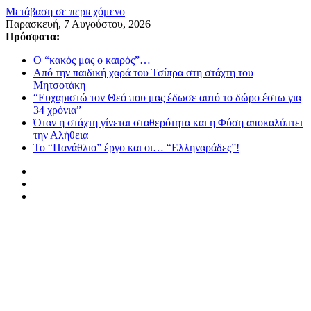
Μετάβαση σε περιεχόμενο
Παρασκευή, 7 Αυγούστου, 2026
Πρόσφατα:
Ο “κακός μας ο καιρός”…
Από την παιδική χαρά του Τσίπρα στη στάχτη του
Μητσοτάκη
“Ευχαριστώ τον Θεό που μας έδωσε αυτό το δώρο έστω για
34 χρόνια”
Όταν η στάχτη γίνεται σταθερότητα και η Φύση αποκαλύπτει
την Αλήθεια
Το “Πανάθλιο” έργο και οι… “Ελληναράδες”!