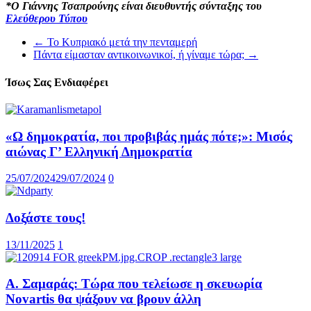
*Ο Γιάννης Τσαπρούνης είναι διευθυντής σύνταξης του
Ελεύθερου Τύπου
←
Το Κυπριακό μετά την πενταμερή
Πάντα είμασταν αντικοινωνικοί, ή γίναμε τώρα;
→
Ίσως Σας Ενδιαφέρει
«Ω δημοκρατία, ποι προβιβάς ημάς πότε;»: Μισός
αιώνας Γ’ Ελληνική Δημοκρατία
25/07/2024
29/07/2024
0
Δοξάστε τους!
13/11/2025
1
Α. Σαμαράς: Τώρα που τελείωσε η σκευωρία
Novartis θα ψάξουν να βρουν άλλη