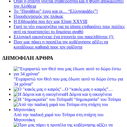
Όταν η στάχτη γίνεται σταθερότητα και η Φύση αποκαλύπτει
την Αλήθεια
Το “Πανάθλιο” έργο και οι… “Ελληναράδες”!
Προοδευτισμός της πλάκας
Η Εβδομάδα που δεν μας Είπαν XXVIII
Γιατί το νέο νομοσχέδιο για τα ύδατα επιβαρύνει τους πολίτες
αντί να προστατεύει το δημόσιο αγαθό
Ελληνική οικογένεια: ένα στοιχείο του παρελθόντος (!)
Πριν μας πάρει η προπέλα της κυβέρνησης αξίζει να
κοιτάξουμε καθαρά προς τον ορίζοντα
ΔΗΜΟΦΙΛΗ ΑΡΘΡΑ
“Ευχαριστώ τον Θεό που μας έδωσε αυτό το δώρο έστω για
34 χρόνια”
Ο “κακός μας ο καιρός”…
Η Δόμνα και η οικογένεια
Η “δημοκρατία” του Τσίπρα
Από την παιδική χαρά του Τσίπρα στη στάχτη του
Μητσοτάκη