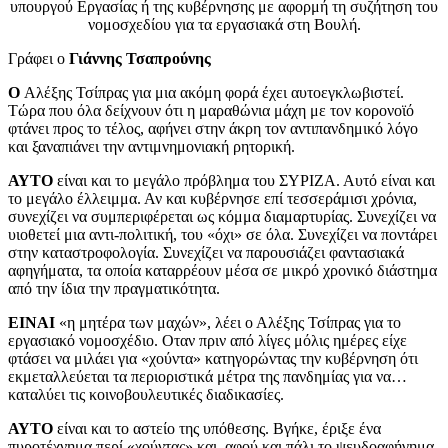
υπουργού Εργασίας ή της κυβέρνησης με αφορμή τη συζήτηση του
νομοσχεδίου για τα εργασιακά στη Βουλή.
Γράφει ο
Γιάννης Τσαπρούνης
Ο
Αλέξης Τσίπρας για μια ακόμη φορά έχει αυτοεγκλωβιστεί.
Τώρα που όλα δείχνουν ότι η μαραθώνια μάχη με τον κορονοϊό
φτάνει προς το τέλος, αφήνει στην άκρη τον αντιπανδημικό λόγο
και ξαναπιάνει την αντιμνημονιακή ρητορική.
ΑΥΤΟ
είναι και το μεγάλο πρόβλημα του ΣΥΡΙΖΑ. Αυτό είναι και
το μεγάλο έλλειμμα. Αν και κυβέρνησε επί τεσσεράμισι χρόνια,
συνεχίζει να συμπεριφέρεται ως κόμμα διαμαρτυρίας. Συνεχίζει να
υιοθετεί μια αντι-πολιτική, του «όχι» σε όλα. Συνεχίζει να ποντάρει
στην καταστροφολογία. Συνεχίζει να παρουσιάζει φαντασιακά
αφηγήματα, τα οποία καταρρέουν μέσα σε μικρό χρονικό διάστημα
από την ίδια την πραγματικότητα.
ΕΙΝΑΙ
«η μητέρα των μαχών», λέει ο Αλέξης Τσίπρας για το
εργασιακό νομοσχέδιο. Οταν πριν από λίγες μόλις ημέρες είχε
φτάσει να μιλάει για «χούντα» κατηγορώντας την κυβέρνηση ότι
εκμεταλλεύεται τα περιοριστικά μέτρα της πανδημίας για να…
καταλύει τις κοινοβουλευτικές διαδικασίες.
ΑΥΤΟ
είναι και το αστείο της υπόθεσης. Βγήκε, έριξε ένα
πυροτέχνημα περί «χούντας» και, αφού και πάλι το ψευδοαφήγημα