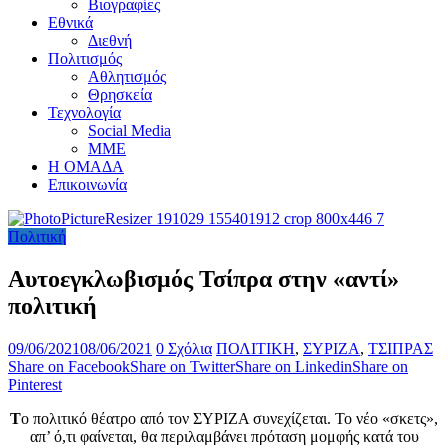
Βιογραφίες
Εθνικά
Διεθνή
Πολιτισμός
Αθλητισμός
Θρησκεία
Τεχνολογία
Social Media
ΜΜΕ
Η ΟΜΑΔΑ
Επικοινωνία
Πολιτική
Αυτοεγκλωβισμός Τσίπρα στην «αντί»
πολιτική
09/06/2021
08/06/2021
0 Σχόλια
ΠΟΛΙΤΙΚΗ
,
ΣΥΡΙΖΑ
,
ΤΣΙΠΡΑΣ
Share on Facebook
Share on Twitter
Share on Linkedin
Share on
Pinterest
Τ
ο πολιτικό θέατρο από τον ΣΥΡΙΖΑ συνεχίζεται. Το νέο «σκετς»,
απ’ ό,τι φαίνεται, θα περιλαμβάνει πρόταση μομφής κατά του