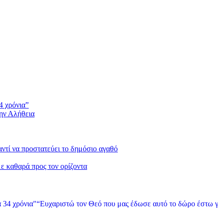
4 χρόνια”
την Αλήθεια
 αντί να προστατεύει το δημόσιο αγαθό
με καθαρά προς τον ορίζοντα
“Ευχαριστώ τον Θεό που μας έδωσε αυτό το δώρο έστω γ