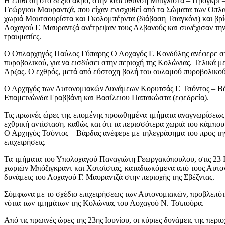
Η επίθεση στο δεξιό άκρο, στην κατεύθυνση Μπιγλίστα – Πρόγκρι –
Γεώργιου Μαυραντζά, που είχαν ενισχυθεί από τα Σώματα των Οπ
χωριά Μουτσουρίστα και Γκολομπέρντα (διάβαση Τσαγκόνι) και βρί
Λοχαγού Γ. Μαυραντζά ανέτρεψαν τους Αλβανούς και συνέχισαν την 
τραυματίες.
Ο Οπλαρχηγός Παύλος Γύπαρης Ο Λοχαγός Γ. Κονδύλης ανέφερε στον
πυροβολικού, για να εισδύσει στην περιοχή της Κολώνιας. Τελικά 
Άρζας. Ο εχθρός, μετά από εύστοχη βολή του ουλαμού πυροβολικο
Ο Αρχηγός των Αυτονομιακών Δυνάμεων Κορυτσάς Γ. Τσόντος – Βά
Επαμεινώνδα Γραββάνη και Βασίλειου Παπακώστα (εφεδρεία).
Τις πρωινές ώρες της επομένης προωθημένα τμήματα αναγνωρίσεως
εχθρική αντίσταση. καθώς και ότι τα περισσότερα χωριά του κάμπ
Ο Αρχηγός Τσόντος – Βάρδας ανέφερε με τηλεγράφημα του προς την
επιχειρήσεις.
Τα τμήματα του Υπολοχαγού Παναγιώτη Γεωργακόπουλου, στις 23 Ιο
χωριών Μπόζιγκραντ και Χοτσίστας, καταδιωκόμενα από τους Αυτο
δυνάμεις του Λοχαγού Γ. Μαυραντζά στην περιοχής της Σβέζντας.
Σύμφωνα με το σχέδιο επιχειρήσεως των Αυτονομιακών, προβλεπότα
νότια των τμημάτων της Κολώνιας του Λοχαγού Ν. Τσιπούρα.
Από τις πρωινές ώρες της 23ης Ιουνίου, οι κύριες δυνάμεις της πε