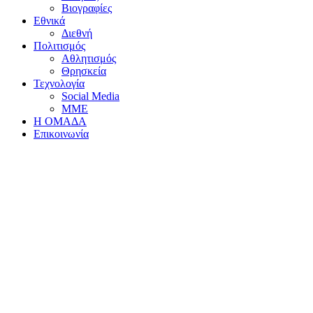
Βιογραφίες
Εθνικά
Διεθνή
Πολιτισμός
Αθλητισμός
Θρησκεία
Τεχνολογία
Social Media
ΜΜΕ
Η ΟΜΑΔΑ
Επικοινωνία