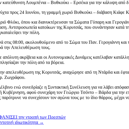
κατεύθυνση Λουμπένια – Βυθκούκι – Ερσέκα για την κάλυψη από δυτ
ύχτα προς 24 Ιουνίου, τη γραμμή χωριό Βυθκούκι – διάβαση Κιάφε Κ
ωριό Φλόκι, όπου κια διανυκτέρευσαν τα Σώματα Γύπαρη και Γερογιάν
αση. Αντιπροσωπεία κατοίκων της Κορυτσάς, που συνάντησαν κατά τη
γκαταλείψει την πόλη.
στις 08:00, ακολουθούμενο από το Σώμα του Παν. Γερογιάννη και τ
ρά την Απελευθέρωση τους.
 απόλυτη ακρίβεια και οι Αυτονομιακές Δυνάμεις κατέλαβαν κατάλληλ
πλησίαζαν την πόλη από τα βόρεια.
ην απελευθέρωση της Κορυτσάς, αναχώρησε από τη Ντάρδα και έφτασε 
ρ. Ζωγράφου.
έλβινο ενώ συνεδρίαζε η Συντακτική Συνέλευση για να λάβει απόφα
ή Κυβέρνηση, αφού συνεχάρη τον Γεώργιο Τσόντο – Βάρδα για την επι
παρότρυνε να συνεχίσουν τον αγώνα τους με το ίδιο θάρρος, μέχρι να
ΑΦΑΝΙΣΕΙ την ντροπή των Πρεσπών
αντοτινή ιδιωτικότητα
→