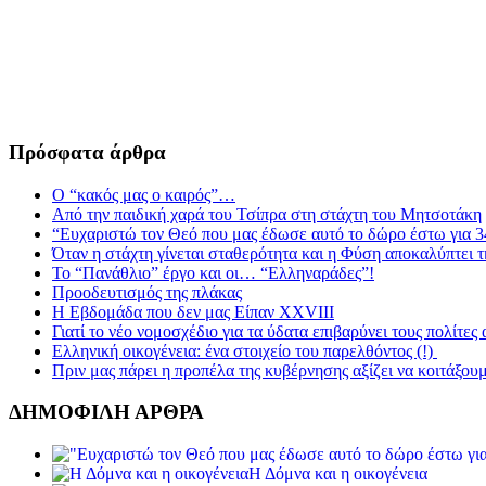
Πρόσφατα άρθρα
Ο “κακός μας ο καιρός”…
Από την παιδική χαρά του Τσίπρα στη στάχτη του Μητσοτάκη
“Ευχαριστώ τον Θεό που μας έδωσε αυτό το δώρο έστω για 3
Όταν η στάχτη γίνεται σταθερότητα και η Φύση αποκαλύπτει 
Το “Πανάθλιο” έργο και οι… “Ελληναράδες”!
Προοδευτισμός της πλάκας
Η Εβδομάδα που δεν μας Είπαν XXVIII
Γιατί το νέο νομοσχέδιο για τα ύδατα επιβαρύνει τους πολίτες
Ελληνική οικογένεια: ένα στοιχείο του παρελθόντος (!)
Πριν μας πάρει η προπέλα της κυβέρνησης αξίζει να κοιτάξου
ΔΗΜΟΦΙΛΗ ΑΡΘΡΑ
Η Δόμνα και η οικογένεια