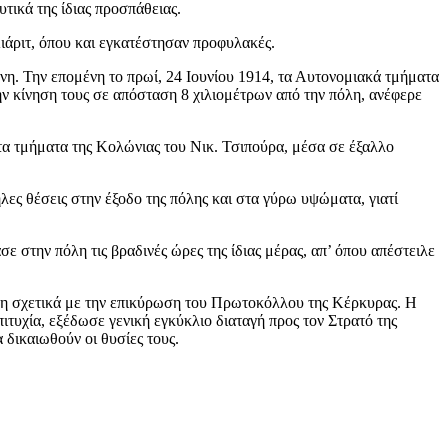
ικά της ίδιας προσπάθειας.
ιάριτ, όπου και εγκατέστησαν προφυλακές.
νη. Την επομένη το πρωί, 24 Ιουνίου 1914, τα Αυτονομιακά τμήματα
ν κίνηση τους σε απόσταση 8 χιλιομέτρων από την πόλη, ανέφερε
α τμήματα της Κολώνιας του Νικ. Τσιπούρα, μέσα σε έξαλλο
ες θέσεις στην έξοδο της πόλης και στα γύρω υψώματα, γιατί
στην πόλη τις βραδινές ώρες της ίδιας μέρας, απ’ όπου απέστειλε
ση σχετικά με την επικύρωση του Πρωτοκόλλου της Κέρκυρας. Η
τυχία, εξέδωσε γενική εγκύκλιο διαταγή προς τον Στρατό της
 δικαιωθούν οι θυσίες τους.