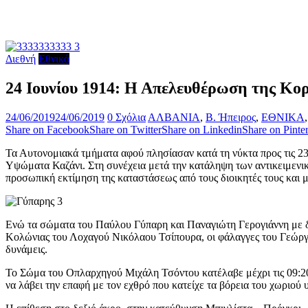
Διεθνή
Εθνικά
24 Ιουνίου 1914: Η Απελευθέρωση της Κο
24/06/2019
24/06/2019
0 Σχόλια
ΑΛΒΑΝΙΑ
,
Β. Ήπειρος
,
ΕΘΝΙΚΑ
Share on Facebook
Share on Twitter
Share on Linkedin
Share on Pinter
Τα Αυτονομιακά τμήματα αφού πλησίασαν κατά τη νύκτα προς τις 23 
Υψώματα Καζάνι. Στη συνέχεια μετά την κατάληψη των αντικειμενικ
προσωπική εκτίμηση της καταστάσεως από τους διοικητές τους και 
Ενώ τα σώματα του Παύλου Γύπαρη και Παναγιώτη Γερογιάννη με δι
Κολώνιας του Λοχαγού Νικόλαου Τσίπουρα, οι φάλαγγες του Γεώργ
δυνάμεις.
Το Σώμα του Οπλαρχηγού Μιχάλη Τσόντου κατέλαβε μέχρι τις 09:20
να λάβει την επαφή με τον εχθρό που κατείχε τα βόρεια του χωριού