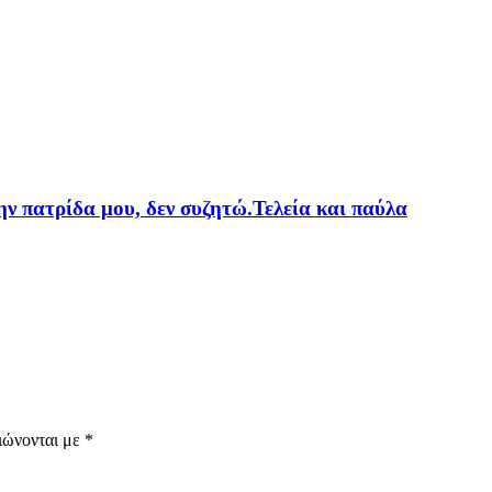
ν πατρίδα μου, δεν συζητώ.Τελεία και παύλα
ιώνονται με
*