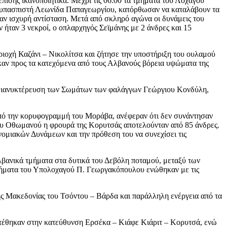
πίσης ικανοποιητικά. Μέχρι τις 06:00 τα τμήματα του Λοχαγού
θυπασπιστή Λεωνίδα Παπαγεωργίου, κατόρθωσαν να καταλάβουν τα
αν ισχυρή αντίσταση. Μετά από σκληρό αγώνα οι δυνάμεις του
ήταν 3 νεκροί, ο οπλαρχηγός Σεϊμάνης με 2 άνδρες και 15
ιοχή Καζάνι – Νικολίτσα και ζήτησε την υποστήριξη του ουλαμού
ηκαν προς τα κατεχόμενα από τους Αλβανούς βόρεια υψώματα της
 διανυκτέρευση των Σωμάτων των φαλάγγων Γεώργιου Κονδύλη,
πό την κορυφογραμμή του Μοράβα, ανέφεραν ότι δεν συνάντησαν
του Οθωμανού η φρουρά της Κορυτσάς αποτελούνταν από 85 άνδρες.
ομιακών Δυνάμεων και την πρόθεση του να συνεχίσει τις
λβανικά τμήματα στα δυτικά του Δεβόλη ποταμού, μεταξύ των
τμήματα του Υπολοχαγού Π. Γεωργακόπουλου ενώθηκαν με τις
ς Μακεδονίας του Τσόντου – Βάρδα και παράλληλη ενέργεια από τα
επιτέθηκαν στην κατεύθυνση Ερσέκα – Κιάφε Κιάριτ – Κορυτσά, ενώ