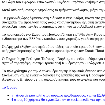
το Σώμα του Έφεδρου Υπολοχαγού Ευγένιου Στράτου κινήθηκε στην 
Μετά από ασήμαντες συγκρούσεις τα τμήματα κατέλαβαν, μέχρι τη ν
Τις βραδινές ώρες έφτασαν στη διάβαση Κιάφε Κιάριτ, κοντά στο χ
συνέχισαν την προέλαση τους χωρίς να συναντήσουν εχθρική αντίστ
στους Αρχηγούς των Αυτονομιακών, ότι τη νύχτα οι Αλβανοί είχαν ε
Το προπορευόμενο Σώμα του Παύλου Γύπαρη εισήλθε στην Κορυτσά 
ενθουσιασμό των Ελλήνων κατοίκων που γιόρταζαν για δεύτερη φο
Οι Αρχηγοί έλαβαν αυστηρά μέτρα τάξης, τα οποία εφαρμόσθηκαν με
υπήρχαν πληροφορίες ότι δυνάμεις προσκείμενες στον Εσσάτ Πασά 
Ο Ταγματάρχης Γεώργιος Τσόντος – Βάρδας, που ειδοποιήθηκε για τ
σχετικό τηλεγράφημα στην Προσωρινή Κυβέρνηση του Γεώργιου Χ
Το τηλεγράφημα για την Απελευθέρωση της Κορυτσάς έφτασε στο Δ
Συνέλευση «τιμής ένεκεν» διέκοψε τις εργασίες της και η Προσωριν
Αυτόνομης Ηπείρου με την οποία συνέχαιρε τους αγωνιστές και τους 
Το Όραμα
←
Ανοιχτή επιστολή στον αυριανό πρωθυπουργό, για να ΕΞ
4 στους 10 χρήστες θα εγκατέλειπαν τα social media για την π