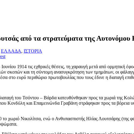
ρυτσάς από τα στρατεύματα της Αυτονόμου 
,
ΕΛΛΑΔΑ
,
ΙΣΤΟΡΙΑ
est
Ιουνίου 1914 τις εχθρικές θέσεις, τη χαραυγή μετά από ορμητική έφ
ών σκοπών και τη σύντομη ανασυγκρότηση των τμημάτων, οι φάλαγγες
μέσα στο ευρύ περιθώριο πρωτοβουλίας που τους έδινε η διαταγή επ
αταγή του Τσόντου – Βάρδα κατευθύνθηκαν προς τα χωριά της Κολών
ιου Κονδύλη και Επαμεινώνδα Γραβάνη στράφηκαν προς τα βόρεια υ
 το χωριό Νικολίτσα, ενώ ο Ανθυπασπιστής Ηλίας Λουτσάρης (της φ
 υψώματα.