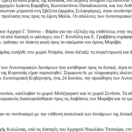
 Σβέζντα κατά μήκος της κοιλάδας του Δεβόλη ποταμού εξελισσόταν ε
λαρχηγών Ιωάννη Καραβίτη, Κωνσταντίνου Παπαδοκώστα, και του Αν
σκονταν μπροστά στη Σβέζντα (αρχαίος Σελασφόρος), όπου συνάντησ
προέλαση τους προς τη λίμνη Μαλίκ. Οι απώλειες των Αυτονομιακών 
 Αρχηγό Γ. Τσόντο – Βάρδα για την εξέλιξη της επιθέσεως στην περ
μετά από διαταγή οι φάλαγγες του Γ. Κονδύλη και Ε. Γραββάνη στράφ
ύ, τράπηκε σε άτακτη φυγή προς τα υψώματα του όρους Μοράβα.
ρδας εισήλθε στο χωριό Ντάρδα, όπου διέταξε τη συγκέντρωση και
 των Αυτονομιακών Δυνάμεων που κινήθηκαν προς τα δυτικά, πέρα α
ου της Κορυτσάς είχαν πυρποληθεί. Σύμφωνα δε με πληροφορίες ιδιώ
 Αυτονομιακή Κυβέρνηση, στις 24 Ιουνίου, την προώθηση των Αυτον
υνίου, κατέλαβαν το χωριό Μπόζιγκραντ και το χωριό Σενίτσα. Τα α
νομιακούς διασκορπίσθηκαν προς τις διαβάσεις του Μοράβα και τα 
ν σε συνδυασμό με την επίθεση ανατολικά των δυνάμεων της δυτική
ριοχής Κολώνιας, υπό τις διαταγές του Αρχηγού Νικολάου Τσιπούρα, 