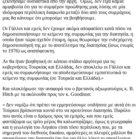
ξεκινήσαμε ουσιαστικά από την αρχή. ΄Όμως, δεν είχα καμία
αμφιβολία ότι για το συμφέρον προώθησης μιας λύσης σε μία
ιδιόμορφα περίπλοκη διαφωνία μεταξύ δύο από τους συμμάχους
μας θα κάνουμε ότι μπορούμε να βοηθήσουμε.
Οι Γάλλοι και εμείς δεν έχουμε ακόμα αποφασίσει κατά πόσο να
δημοσιοποιήσουμε το κείμενο της συμφωνίας για την διαιτησία, η
οποία ήταν τώρα σχεδόν έτοιμη, όμως θεωρούμε την ενδεχόμενη
δημοσιοποίησή της με το αποτέλεσμα της διαιτησίας (ίσως ενωρίς
το 1976) ως αναπόφευκτη.
Αν θα ήταν βοηθητική σε κάποιο στάδιο αργότερα για τις
κυβερνήσεις Τουρκίας και Ελλάδας, δεν αποκλείω οι Γάλλοι και
εμείς να συμφωνήσουμε να αποδεσμεύσουμε εμπιστευτικά το
κείμενο της συμφωνίας (σε Τουρκία και Ελλάδα).»
Και ολοκλήρωσε την αναφορά του ο βρετανός αξιωματούχος κ. B.
Hitch με τα ακόλουθα προς τον κ. Goodison:
« Δεν νομίζω ότι πρέπει να ερμηνεύσουμε οτιδήποτε με αυτά ότι οι
Τούρκοι βρίσκονται κοντά στο να προτείνουν διαιτησία. Παρόλο
που αυτός είναι ο δρόμος προς τα εμπρός, και που εμείς
φαντάζομαι ως τρίτο μέρος θα καλωσορίζαμε, όμως η γεωγραφία
και η γεωλογία του Αιγαίου είναι τόσο περίπλοκη που, με τα
σημερινά του διεθνούς δικαίου, αμφότερες οι πλευρές μάλλον θα
αποφεύγουν την διαιτησία (αν όχι για άλλο λόγο) το αποτέλεσμα