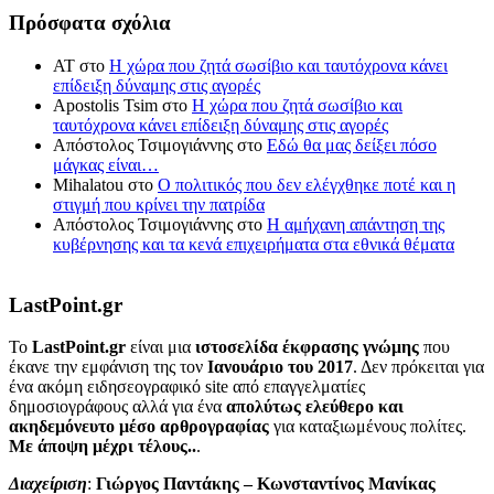
Πρόσφατα σχόλια
ΑΤ
στο
Η χώρα που ζητά σωσίβιο και ταυτόχρονα κάνει
επίδειξη δύναμης στις αγορές
Apostolis Tsim
στο
Η χώρα που ζητά σωσίβιο και
ταυτόχρονα κάνει επίδειξη δύναμης στις αγορές
Απόστολος Τσιμογιάννης
στο
Εδώ θα μας δείξει πόσο
μάγκας είναι…
Mihalatou
στο
Ο πολιτικός που δεν ελέγχθηκε ποτέ και η
στιγμή που κρίνει την πατρίδα
Απόστολος Τσιμογιάννης
στο
Η αμήχανη απάντηση της
κυβέρνησης και τα κενά επιχειρήματα στα εθνικά θέματα
LastPoint.gr
To
LastPoint.gr
είναι μια
ιστοσελίδα έκφρασης γνώμης
που
έκανε την εμφάνιση της τον
Ιανουάριο του 2017
. Δεν πρόκειται για
ένα ακόμη ειδησεογραφικό site από επαγγελματίες
δημοσιογράφους αλλά για ένα
απολύτως ελεύθερο και
ακηδεμόνευτο μέσο αρθρογραφίας
για καταξιωμένους πολίτες.
Με άποψη μέχρι τέλους..
.
Διαχείριση
:
Γιώργος Παντάκης – Κωνσταντίνος Μανίκας