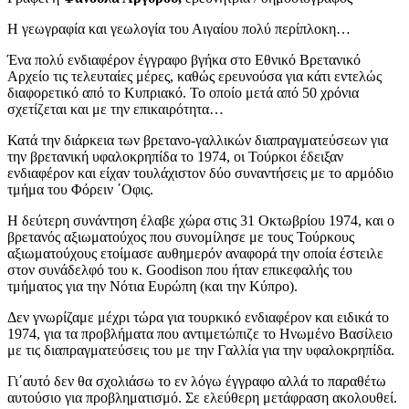
Η γεωγραφία και γεωλογία του Αιγαίου πολύ περίπλοκη…
Ένα πολύ ενδιαφέρον έγγραφο βγήκα στο Εθνικό Βρετανικό
Αρχείο τις τελευταίες μέρες, καθώς ερευνούσα για κάτι εντελώς
διαφορετικό από το Κυπριακό. Το οποίο μετά από 50 χρόνια
σχετίζεται και με την επικαιρότητα…
Κατά την διάρκεια των βρετανο-γαλλικών διαπραγματεύσεων για
την βρετανική υφαλοκρηπίδα το 1974, οι Τούρκοι έδειξαν
ενδιαφέρον και είχαν τουλάχιστον δύο συναντήσεις με το αρμόδιο
τμήμα του Φόρειν ΄Οφις.
Η δεύτερη συνάντηση έλαβε χώρα στις 31 Οκτωβρίου 1974, και ο
βρετανός αξιωματούχος που συνομίλησε με τους Τούρκους
αξιωματούχους ετοίμασε αυθημερόν αναφορά την οποία έστειλε
στον συνάδελφό του κ. Goodison που ήταν επικεφαλής του
τμήματος για την Νότια Ευρώπη (και την Κύπρο).
Δεν γνωρίζαμε μέχρι τώρα για τουρκικό ενδιαφέρον και ειδικά το
1974, για τα προβλήματα που αντιμετώπιζε το Ηνωμένο Βασίλειο
με τις διαπραγματεύσεις του με την Γαλλία για την υφαλοκρηπίδα.
Γι΄αυτό δεν θα σχολιάσω το εν λόγω έγγραφο αλλά το παραθέτω
αυτούσιο για προβληματισμό. Σε ελεύθερη μετάφραση ακολουθεί.