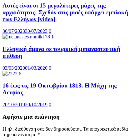
Αυτές είναι οι 15 μεγαλύτερες μάχες της
αρχαιότητας: Σχεδόν στις μισές υπάρχει εμπλοκή
των Ελλήνων [video]
30/07/2023
30/07/2023
0
Ελληνική άμυνα σε τουρκική μεταναστευτική
επίθεση
03/03/2020
01/03/2020
0
16 έως τις 19 Οκτωβρίου 1813. Η Μάχη της
Λειψίας
20/10/2019
20/10/2019
0
Αφήστε μια απάντηση
Η ηλ. διεύθυνση σας δεν δημοσιεύεται.
Τα υποχρεωτικά πεδία
σημειώνονται με
*