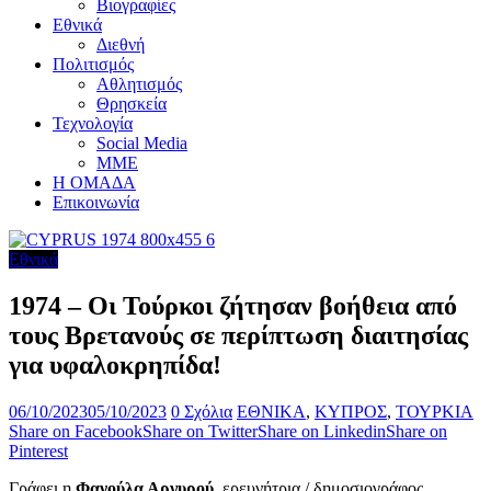
Βιογραφίες
Εθνικά
Διεθνή
Πολιτισμός
Αθλητισμός
Θρησκεία
Τεχνολογία
Social Media
ΜΜΕ
Η ΟΜΑΔΑ
Επικοινωνία
Εθνικά
1974 – Οι Τούρκοι ζήτησαν βοήθεια από
τους Βρετανούς σε περίπτωση διαιτησίας
για υφαλοκρηπίδα!
06/10/2023
05/10/2023
0 Σχόλια
ΕΘΝΙΚΑ
,
ΚΥΠΡΟΣ
,
ΤΟΥΡΚΙΑ
Share on Facebook
Share on Twitter
Share on Linkedin
Share on
Pinterest
Γράφει η
Φανούλα Αργυρού,
ερευνήτρια / δημοσιογράφος