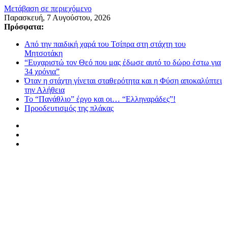
Μετάβαση σε περιεχόμενο
Παρασκευή, 7 Αυγούστου, 2026
Πρόσφατα:
Από την παιδική χαρά του Τσίπρα στη στάχτη του
Μητσοτάκη
“Ευχαριστώ τον Θεό που μας έδωσε αυτό το δώρο έστω για
34 χρόνια”
Όταν η στάχτη γίνεται σταθερότητα και η Φύση αποκαλύπτει
την Αλήθεια
Το “Πανάθλιο” έργο και οι… “Ελληναράδες”!
Προοδευτισμός της πλάκας