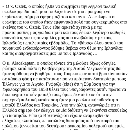
« Ο κ. Oztek, ο οποίος ήλθε να συζητήσει την Αγγλο/Γαλλική
υφαλοκρηπίδα μαζί μου τουλάχιστον σε μια προηγούμενη
περίπτωση, σήμερα έφερε μαζί του και τον κ. Alacakaptan οι
ερωτήσεις του οποίου ήταν εμφαντικά πολύ πιο συγκεκριμένες από
εκείνες του κ. Oztek, Τους είπα αρκετά σχετικά με τις
προετοιμασίες μας για διαιτησία και τους έδωσε λιγότερο καθαρές
απαντήσεις για τις συνομιλίες μας που αναβιώσαμε με τους
Ιρλανδούς τις τελευταίες εβδομάδες. Το «βάρος» όλου αυτού του
τουρκικού ενδιαφέροντος δόθηκε βέβαια στο θέμα της Ιρλανδίας
και τις διαπραγματεύσεις μας με τους Ιρλανδούς …
Ο κ. Alacakaptan, ο οποίος τόνισε ότι μιλούσε δίχως οδηγίες,
ρώτησε κατά πόσο η Κυβέρνησης της Αυτού Μεγαλειότητας θα
ήταν πρόθυμη να βοηθήσει τους Τούρκους αν αυτοί βρισκόντουσαν
σε κάποια φάση σε κατάσταση που να πρότειναν διαιτησία με τους
Έλληνες για το Αιγαίο. Γνώριζε (είπε) ότι η Σύμβαση για την
Υφαλοκρηπίδα του 1958 θέλει τους υπογράφοντες αυτήν πρώτα να
διαπραγματευτούν μεταξύ τους, όμως δεν πίστευε ότι στην
σημερινή πολιτική κατάσταση ήταν μια ρεαλιστική πιθανότητα
μεταξύ Ελλάδας και Τουρκίας. Από την άλλη, αναγνώριζε ότι η
Ελλάδα σήμερα δεν έδειχνε καμία διάθεση να ξεκινήσει απευθείας
για διαιτησία. Είπα (ο Βρετανός) ότι είχαμε αναμειχθεί σε
ελάχιστες κλασσικές περιπτώσεις διαιτησίας από τον καιρό του
πολέμου (εννοείται του δευτέρου παγκοσμίου πολέμου) και εμείς