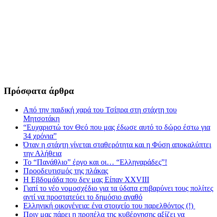
Πρόσφατα άρθρα
Από την παιδική χαρά του Τσίπρα στη στάχτη του
Μητσοτάκη
“Ευχαριστώ τον Θεό που μας έδωσε αυτό το δώρο έστω για
34 χρόνια”
Όταν η στάχτη γίνεται σταθερότητα και η Φύση αποκαλύπτει
την Αλήθεια
Το “Πανάθλιο” έργο και οι… “Ελληναράδες”!
Προοδευτισμός της πλάκας
Η Εβδομάδα που δεν μας Είπαν XXVIII
Γιατί το νέο νομοσχέδιο για τα ύδατα επιβαρύνει τους πολίτες
αντί να προστατεύει το δημόσιο αγαθό
Ελληνική οικογένεια: ένα στοιχείο του παρελθόντος (!)
Πριν μας πάρει η προπέλα της κυβέρνησης αξίζει να