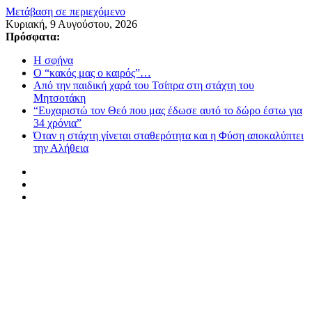
Μετάβαση σε περιεχόμενο
Κυριακή, 9 Αυγούστου, 2026
Πρόσφατα:
Η σφήνα
Ο “κακός μας ο καιρός”…
Από την παιδική χαρά του Τσίπρα στη στάχτη του
Μητσοτάκη
“Ευχαριστώ τον Θεό που μας έδωσε αυτό το δώρο έστω για
34 χρόνια”
Όταν η στάχτη γίνεται σταθερότητα και η Φύση αποκαλύπτει
την Αλήθεια