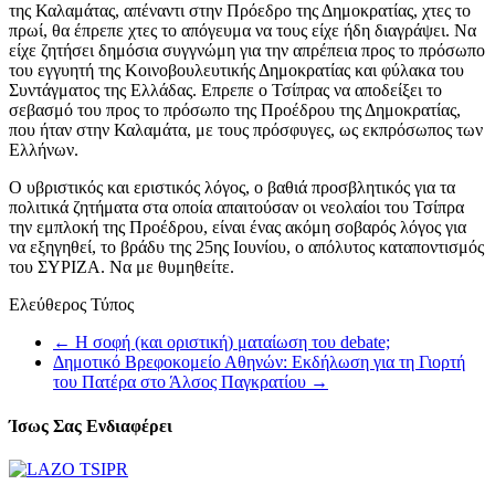
της Καλαμάτας, απέναντι στην Πρόεδρο της Δημοκρατίας, χτες το
πρωί, θα έπρεπε χτες το απόγευμα να τους είχε ήδη διαγράψει. Να
είχε ζητήσει δημόσια συγγνώμη για την απρέπεια προς το πρόσωπο
του εγγυητή της Κοινοβουλευτικής Δημοκρατίας και φύλακα του
Συντάγματος της Ελλάδας. Επρεπε ο Τσίπρας να αποδείξει το
σεβασμό του προς το πρόσωπο της Προέδρου της Δημοκρατίας,
που ήταν στην Καλαμάτα, με τους πρόσφυγες, ως εκπρόσωπος των
Ελλήνων.
Ο υβριστικός και εριστικός λόγος, ο βαθιά προσβλητικός για τα
πολιτικά ζητήματα στα οποία απαιτούσαν οι νεολαίοι του Τσίπρα
την εμπλοκή της Προέδρου, είναι ένας ακόμη σοβαρός λόγος για
να εξηγηθεί, το βράδυ της 25ης Ιουνίου, ο απόλυτος καταποντισμός
του ΣΥΡΙΖΑ. Να με θυμηθείτε.
Ελεύθερος Τύπος
←
Η σοφή (και οριστική) ματαίωση του debate;
Δημοτικό Βρεφοκομείο Αθηνών: Εκδήλωση για τη Γιορτή
του Πατέρα στο Άλσος Παγκρατίου
→
Ίσως Σας Ενδιαφέρει