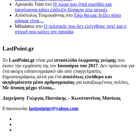
Apostolis Tsim
στο
Η χώρα που ζητά σωσίβιο και
ταυτόχρονα κάνει επίδειξη δύναμης στις αγορές
Απόστολος Τσιμογιάννης
στο
Εδώ θα μας δείξει πόσο
μάγκας είναι…
Mihalatou
στο
Ο πολιτικός που δεν ελέγχθηκε ποτέ και η
στιγμή που κρίνει την πατρίδα
LastPoint.gr
To
LastPoint.gr
είναι μια
ιστοσελίδα έκφρασης γνώμης
που
έκανε την εμφάνιση της τον
Ιανουάριο του 2017
. Δεν πρόκειται για
ένα ακόμη ειδησεογραφικό site από επαγγελματίες
δημοσιογράφους αλλά για ένα
απολύτως ελεύθερο και
ακηδεμόνευτο μέσο αρθρογραφίας
για καταξιωμένους πολίτες.
Με άποψη μέχρι τέλους..
.
Διαχείριση
:
Γιώργος Παντάκης – Κωνσταντίνος Μανίκας
Επικοινωνία:
lastpointgr@yahoo.com