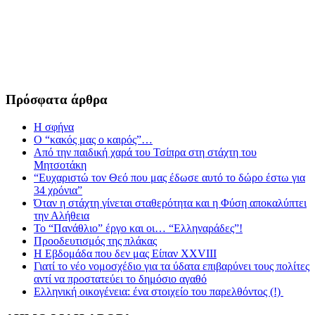
Πρόσφατα άρθρα
Η σφήνα
Ο “κακός μας ο καιρός”…
Από την παιδική χαρά του Τσίπρα στη στάχτη του
Μητσοτάκη
“Ευχαριστώ τον Θεό που μας έδωσε αυτό το δώρο έστω για
34 χρόνια”
Όταν η στάχτη γίνεται σταθερότητα και η Φύση αποκαλύπτει
την Αλήθεια
Το “Πανάθλιο” έργο και οι… “Ελληναράδες”!
Προοδευτισμός της πλάκας
Η Εβδομάδα που δεν μας Είπαν XXVIII
Γιατί το νέο νομοσχέδιο για τα ύδατα επιβαρύνει τους πολίτες
αντί να προστατεύει το δημόσιο αγαθό
Ελληνική οικογένεια: ένα στοιχείο του παρελθόντος (!)