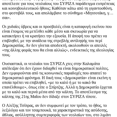
αποτέλεσε για τους νεολαίους του ΣΥΡΙΖΑ παράδειγμα ευπρέπειας
και κοινοβουλευτικού ήθους; Καθόταν κάτω από τη γιγαντοοθόνη,
στο φεστιβάλ τους, και απολάμβανε το σύνθημα «Μητσοτάκη, γ…
σαι».
Οι χυδαίες ύβρεις και οι προσβολές είναι η καταφυγή εκείνου που
είναι έτοιμος να μετέλθει κάθε μέσο και σκευωρία για να
κατακτήσει ή να κρατήσει την εξουσία. Η άποψή του πρέπει να
επιβληθεί, με την αναίδεια της στρεβλής αντίληψής του περί
Δημοκρατίας. Αν δεν γίνεται αποδεκτή, ακολουθούν οι απειλές
«της άλλης φοράς που θα είναι αλλιώς», ενδεικτικές της ιδεολογίας
τους.
Ουσιαστικά, οι νεολαίοι του ΣΥΡΙΖΑ χτες στην Καλαμάτα
απέδειξαν ότι δεν έχουν διδαχθεί να είναι δημοκρατικοί πολίτες.
Δεν εμφορούνται από τις κοινωνικές παραδοχές που απαιτεί το
δημοκρατικό φρόνημα. Η δική τους «Δημοκρατία» είναι εκείνη η
οποία πρέπει να επιβληθεί, «με το καλό ή με το κακό θα
επανέλθουμε», όπως είπε ο Σπίρτζης. Αλλά η Δημοκρατία έρχεται
με το καλό και περνά μέσα από την κάλπη. Το αποτέλεσμα της
κάλπης της 21ης Μαΐου δεν δίδαξε στον ΣΥΡΙΖΑ τίποτε.
Ο Αλέξης Τσίπρας, αν δεν συμφωνεί με τον τρόπο, το ήθος, το
λεξιλόγιο και τον τσαμπουκά, τα χαρακτηριστικά της ασύδοτης,
άθλιας, ασύλληπτης συμπεριφοράς των νεολαίων του, στο λιμάνι