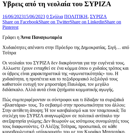
Yβρεις από τη νεολαία του ΣΥΡΙΖΑ
16/06/2023
15/06/2023
0 Σχόλια
ΠΟΛΙΤΙΚΗ
,
ΣΥΡΙΖΑ
Share on Facebook
Share on Twitter
Share on Linkedin
Share on
Pinterest
Γράφει η
Άννα Παναγιωταρέα
Χυδαιότητες απέναντι στην Πρόεδρο της Δημοκρατίας. Σιγή… από
Τσίπρα
Οι νεολαίοι του ΣΥΡΙΖΑ δεν διακρίνονται για την ευγένειά τους.
Αλλωστε έχουν ενταχθεί σε ένα κόμμα όπου ο χυδαίος τρόπος και
οι ύβρεις είναι χαρακτηριστικά της «αγωνιστικότητάς» του. Η
χυδαιότητα, η προπέτεια και το πεζοδρομιακό λεξιλόγιό τους
καθιστούν ευτυχή τον μπροστάρη Παυλάρα, τον μεγάλο
διδάσκαλο. Αλλά αυτά είναι ζητήματα κομματικής αγωγής.
Πώς συμπεριφέρονταν οι σύντροφοι και τι δίδαξαν τα συριζαϊκά
«βλαστάρια» τους. Το σεβασμό στην προσωπικότητα του άλλου;
Στην αντίθετη άποψη; Ή τον κανιβαλισμό και τον τσαμπουκά; Τα
στελέχη του ΣΥΡΙΖΑ αναγνωρίζουν σε πολιτικό αντίπαλο την
ανεξαρτησία γνώμης; Δεν θεωρούν ως ισότιμους συνομιλητές τους
τους διαφωνούντες. Ο Αλέξης Τσίπρας, προσωπικά, σε κάθε
κοινοβουλευτική «σύγκρουσή» του με τον Κυριάκο Μητσοτάκη,