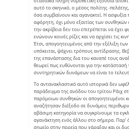
σταδιακά πλήρη νομοθετική εξουσία αποκτ
αυτό το σκηνικό, ο μέσος πολίτης -πελάτη
όσα συμβαίνουν και αγανακτεί. Η ασφυξία 
αφόρητη, όχι μόνο εξαιτίας των συνθηκών 
την ακρίβεια δεν του επιτρέπεται να έχει 
ενώνουν κοινές ρίζες και να αρχίσει τις κι
Έτσι, απογοητευμένος από την εξέλιξη τω
υπόκειται, ψάχνει τρόπους αντίδρασης. Βε
της επανάστασης δια του καναπέ τους αναζη
θεωρεί πως ευθύνονται για την κατάστασή 
συντηρητικών δυνάμεων να είναι το τελευ
Το αντανακλαστικό αυτό ιστορικά δεν ωφέ
παράδειγμα της ανόδου του τρίτου Ράιχ στ
παρόμοιων συνθηκών οι απογοητευμένοι κα
αναζήτησαν διέξοδο σε δυνάμεις περιθωρια
αβάσιμη κατηγορία να συγκρίνουμε τα εγκλ
αγανάκτηση ενός άλλου στο σήμερα. Παρ’ 
σημείο στην πορεία που χάραξαν και οι δυο