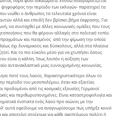
ώντας παρά φύσι δικαιώματα. Ενόσω διαδραματίζεται
ς, ψηφοφόρος την περίοδο των εκλογών- παρατηρεί τα
που νιώθει ο άνθρωπος τα τελευταία χρόνια είναι
αυτών αλλά και επειδή δεν βρίσκει βήμα έκφρασης. Για
φωνή, να συνταχθεί με άλλες κοινωνικές ομάδες που τους
νητοποιήσεις που θα φέρουν αλλαγές στο πολιτικό τοπίο.
ν πραγμάτων και πιεσμένος από την φίμωση την οποία
βαίως όχι δυναμικούς και δύσκολους, αλλά στα πλαίσια
τεί. Και το πιο εύκολο μέσο για να χτυπήσει όσους
του είναι η κάλπη. Ίσως λοιπόν η αύξηση των
ταίο αντανακλαστικό μιας ευνουχισμένης κοινωνίας.
λησε ποτέ τους λαούς. Χαρακτηριστικότερο όλων το
ην περίοδο του μεσοπολέμου, όταν και εξαιτίας
ι προδομένοι από τις κοσμικές εξουσίες Γερμανοί
κές και περιθωριοποιημένες. Είναι καταστροφολογία και
ηματικά ένστικτα ενός λαού προ αιώνος με την
όλ’ αυτά οφείλουμε να αναγνωρίσουμε πως υπήρξε κοινό
 και αποτελεί στοίχημα για κάθε σκεπτόμενο πολίτη ή