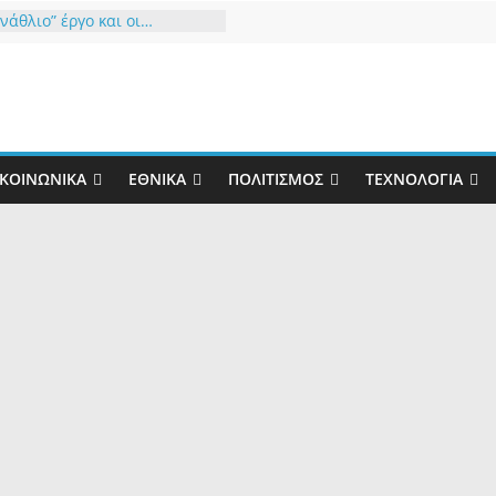
νάθλιο” έργο και οι…
ναράδες”!
ός μας ο καιρός”…
ην παιδική χαρά του Τσίπρα
τάχτη του Μητσοτάκη
ριστώ τον Θεό που μας
αυτό το δώρο έστω για 34
”
ΚΟΙΝΩΝΙΚΆ
ΕΘΝΙΚΆ
ΠΟΛΙΤΙΣΜΌΣ
ΤΕΧΝΟΛΟΓΊΑ
 στάχτη γίνεται
ρότητα και η Φύση
λύπτει την Αλήθεια