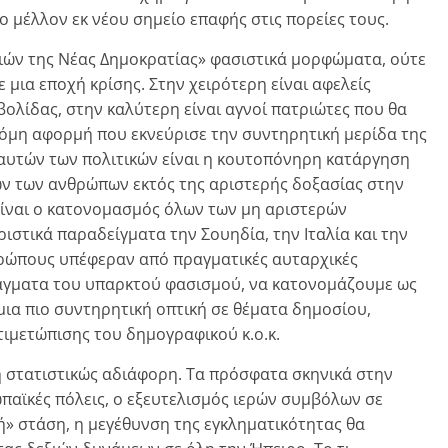
ο μέλλον εκ νέου σημείο επαφής στις πορείες τους.
ξιών της Νέας Δημοκρατίας» φασιστικά μορφώματα, ούτε
 μια εποχή κρίσης. Στην χειρότερη είναι αφελείς
ολίδας, στην καλύτερη είναι αγνοί πατριώτες που θα
όμη αφορμή που εκνεύρισε την συντηρητική μερίδα της
 αυτών των πολιτικών είναι η κουτοπόνηρη κατάργηση
ων των ανθρώπων εκτός της αριστερής δοξασίας στην
είναι ο κατονομασμός όλων των μη αριστερών
ιστικά παραδείγματα την Σουηδία, την Ιταλία και την
νθρώπους υπέφεραν από πραγματικές αυταρχικές
τάγματα του υπαρκτού φασισμού, να κατονομάζουμε ως
μια πιο συντηρητική οπτική σε θέματα δημοσίου,
τιμετώπισης του δημογραφικού κ.ο.κ.
η στατιστικώς αδιάφορη. Τα πρόσφατα σκηνικά στην
ωπαϊκές πόλεις, ο εξευτελισμός ιερών συμβόλων σε
» στάση, η μεγέθυνση της εγκληματικότητας θα