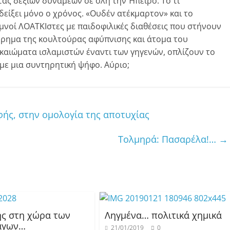
ας δεξιών δυνάμεων σε όλη την Ήπειρο. Το τι
δείξει μόνο ο χρόνος. «Ουδέν ατέκμαρτον» και το
Γυμνοί ΛΟΑΤΚΙστες με παιδοφιλικές διαθέσεις που στήνουν
ήρημα της κουλτούρας αφύπνισης και άτομα του
καιώματα ισλαμιστών έναντι των γηγενών, οπλίζουν το
με μια συντηρητική ψήφο. Αύριο;
ής, στην ομολογία της αποτυχίας
Τολμηρά: Πασαρέλα!…
→
ης στη χώρα των
Ληγμένα… πολιτικά χημικά
άγων…
21/01/2019
0