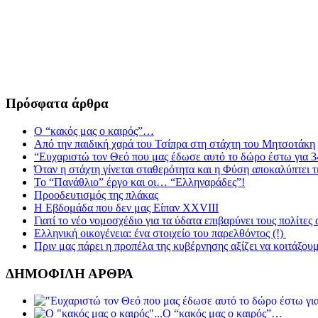
Πρόσφατα άρθρα
Ο “κακός μας ο καιρός”…
Από την παιδική χαρά του Τσίπρα στη στάχτη του Μητσοτάκη
“Ευχαριστώ τον Θεό που μας έδωσε αυτό το δώρο έστω για 3
Όταν η στάχτη γίνεται σταθερότητα και η Φύση αποκαλύπτει 
Το “Πανάθλιο” έργο και οι… “Ελληναράδες”!
Προοδευτισμός της πλάκας
Η Εβδομάδα που δεν μας Είπαν XXVIII
Γιατί το νέο νομοσχέδιο για τα ύδατα επιβαρύνει τους πολίτες
Ελληνική οικογένεια: ένα στοιχείο του παρελθόντος (!)
Πριν μας πάρει η προπέλα της κυβέρνησης αξίζει να κοιτάξου
ΔΗΜΟΦΙΛΗ ΑΡΘΡΑ
Ο “κακός μας ο καιρός”…