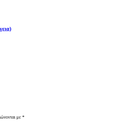
γεια)
ιώνονται με
*