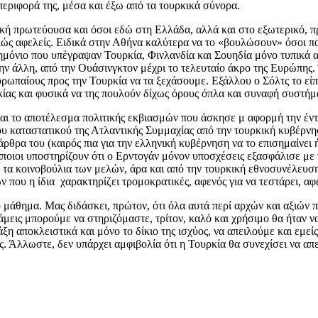
περιφορά της, μέσα και έξω από τα τουρκικά σύνορα.
νική πρωτεύουσα και όσοι εδώ στη Ελλάδα, αλλά και στο εξωτερικό, 
κώς αφελείς. Ειδικά στην Αθήνα καλύτερα να το «βουλώσουν» όσοι πο
ημόνιο που υπέγραψαν Τουρκία, Φινλανδία και Σουηδία μόνο τυπικά αφ
ην άλλη, από την Ουάσινγκτον μέχρι το τελευταίο άκρο της Ευρώπης.
αίους προς την Τουρκία να τα ξεχάσουμε. Εξάλλου ο Σόλτς το είπε α
ς και φυσικά να της πουλούν δίχως όρους όπλα και συναφή συστήματα
ναι το αποτέλεσμα πολιτικής εκβιασμών που άσκησε μ αφορμή την έντ
ου καταστατικού της Ατλαντικής Συμμαχίας από την τουρκική κυβέρνησ
α άρθρα του (καιρός πια για την ελληνική κυβέρνηση να το επισημαίνε
ποιοι υποστηρίζουν ότι ο Ερντογάν μόνον υποσχέσεις εξασφάλισε με τ
α τα κοινοβούλια των μελών, άρα και από την τουρκική εθνοσυνέλευσ
 που η ίδια χαρακτηρίζει τρομοκρατικές, αφενός για να τεστάρει, αφ
 μάθημα. Μας διδάσκει, πρώτον, ότι όλα αυτά περί αρχών και αξιών π
υνάμεις μπορούμε να στηριζόμαστε, τρίτον, καλό και χρήσιμο θα ήταν 
η αποκλειστικά και μόνο το δίκιο της ισχύος, να απειλούμε και εμεί
Άλλωστε, δεν υπάρχει αμφιβολία ότι η Τουρκία θα συνεχίσει να απειλ