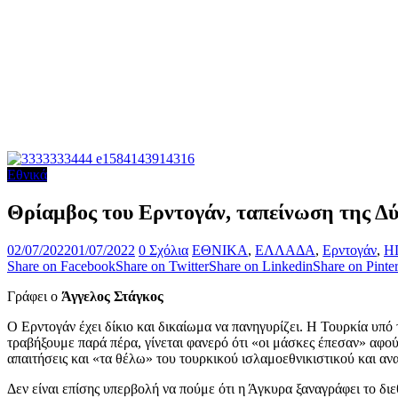
Εθνικά
Θρίαμβος του Ερντογάν, ταπείνωση της Δ
02/07/2022
01/07/2022
0 Σχόλια
ΕΘΝΙΚΑ
,
ΕΛΛΑΔΑ
,
Ερντογάν
,
Η
Share on Facebook
Share on Twitter
Share on Linkedin
Share on Pinter
Γράφει ο
Άγγελος Στάγκος
Ο Ερντογάν έχει δίκιο και δικαίωμα να πανηγυρίζει. Η Τουρκία υπ
τραβήξουμε παρά πέρα, γίνεται φανερό ότι «οι μάσκες έπεσαν» αφο
απαιτήσεις και «τα θέλω» του τουρκικού ισλαμοεθνικιστικού και α
Δεν είναι επίσης υπερβολή να πούμε ότι η Άγκυρα ξαναγράφει το δι