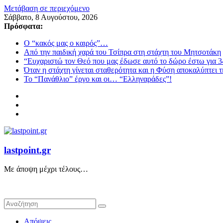
Μετάβαση σε περιεχόμενο
Σάββατο, 8 Αυγούστου, 2026
Πρόσφατα:
Ο “κακός μας ο καιρός”…
Από την παιδική χαρά του Τσίπρα στη στάχτη του Μητσοτάκη
“Ευχαριστώ τον Θεό που μας έδωσε αυτό το δώρο έστω για 3
Όταν η στάχτη γίνεται σταθερότητα και η Φύση αποκαλύπτει 
Το “Πανάθλιο” έργο και οι… “Ελληναράδες”!
lastpoint.gr
Με άποψη μέχρι τέλους…
Απόψεις