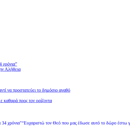
4 χρόνια”
την Αλήθεια
 αντί να προστατεύει το δημόσιο αγαθό
με καθαρά προς τον ορίζοντα
“Ευχαριστώ τον Θεό που μας έδωσε αυτό το δώρο έστω γ