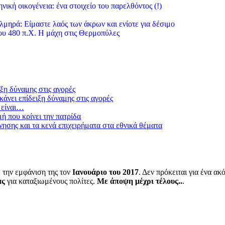
νική οικογένεια: ένα στοιχείο του παρελθόντος (!)
λμηρά: Είμαστε λαός των άκρων και ενίοτε για δέσιμο
υ 480 π.Χ. Η μάχη στις Θερμοπύλες
ξη δύναμης στις αγορές
άνει επίδειξη δύναμης στις αγορές
 είναι…
μή που κρίνει την πατρίδα
ησης και τα κενά επιχειρήματα στα εθνικά θέματα
 την εμφάνιση της τον
Ιανουάριο του 2017
. Δεν πρόκειται για ένα α
ας
για καταξιωμένους πολίτες.
Με άποψη μέχρι τέλους..
.