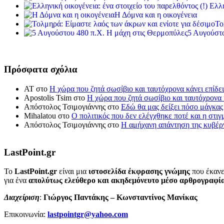
Ελλη
Η Δόμνα και η οικογένεια
Το
5 Αυγούστο
Πρόσφατα σχόλια
ΑΤ
στο
Η χώρα που ζητά σωσίβιο και ταυτόχρονα κάνει επίδει
Apostolis Tsim
στο
Η χώρα που ζητά σωσίβιο και ταυτόχρονα κ
Απόστολος Τσιμογιάννης
στο
Εδώ θα μας δείξει πόσο μάγκας
Mihalatou
στο
Ο πολιτικός που δεν ελέγχθηκε ποτέ και η στιγ
Απόστολος Τσιμογιάννης
στο
Η αμήχανη απάντηση της κυβέρν
LastPoint.gr
To
LastPoint.gr
είναι μια
ιστοσελίδα έκφρασης γνώμης
που έκανε
για ένα
απολύτως ελεύθερο και ακηδεμόνευτο μέσο αρθρογραφί
Διαχείριση
:
Γιώργος Παντάκης – Κωνσταντίνος Μανίκας
Επικοινωνία:
lastpointgr@yahoo.com