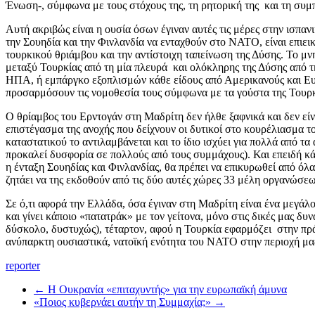
Ένωση-, σύμφωνα με τους στόχους της, τη ρητορική της και τη συμ
Αυτή ακριβώς είναι η ουσία όσων έγιναν αυτές τις μέρες στην ισπα
την Σουηδία και την Φινλανδία να ενταχθούν στο ΝΑΤΟ, είναι επιει
τουρκικού θριάμβου και την αντίστοιχη ταπείνωση της Δύσης. Το μν
μεταξύ Τουρκίας από τη μία πλευρά και ολόκληρης της Δύσης από τ
ΗΠΑ, ή εμπάργκο εξοπλισμών κάθε είδους από Αμερικανούς και Ευρωπ
προσαρμόσουν τις νομοθεσία τους σύμφωνα με τα γούστα της Τουρκία
Ο θρίαμβος του Ερντογάν στη Μαδρίτη δεν ήλθε ξαφνικά και δεν εί
επιστέγασμα της ανοχής που δείχνουν οι δυτικοί στο κουρέλιασμα τ
καταστατικού το αντιλαμβάνεται και το ίδιο ισχύει για πολλά από τ
προκαλεί δυσφορία σε πολλούς από τους συμμάχους). Και επειδή κά
η ένταξη Σουηδίας και Φινλανδίας, θα πρέπει να επικυρωθεί από όλ
ζητάει να της εκδοθούν από τις δύο αυτές χώρες 33 μέλη οργανώσεων
Σε ό,τι αφορά την Ελλάδα, όσα έγιναν στη Μαδρίτη είναι ένα μεγάλο
και γίνει κάποιο «πατατράκ» με τον γείτονα, μόνο στις δικές μας δ
δύσκολο, δυστυχώς), τέταρτον, αφού η Τουρκία εφαρμόζει στην πράξ
ανύπαρκτη ουσιαστικά, νατοϊκή ενότητα του ΝΑΤΟ στην περιοχή μας. 
reporter
←
Η Ουκρανία «επιταχυντής» για την ευρωπαϊκή άμυνα
«Ποιος κυβερνάει αυτήν τη Συμμαχία;»
→