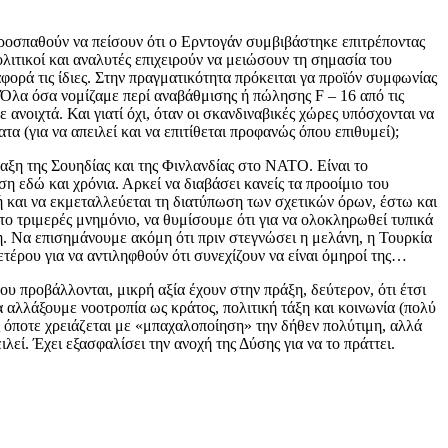
προσπαθούν να πείσουν ότι ο Ερντογάν συμβιβάστηκε επιτρέποντας
λιτικοί και αναλυτές επιχειρούν να μειώσουν τη σημασία του
ορά τις ίδιες. Στην πραγματικότητα πρόκειται γα προϊόν συμφωνίας
 Όλα όσα νομίζαμε περί αναβάθμισης ή πώλησης F – 16 από τις
νοιχτά. Και γιατί όχι, όταν οι σκανδιναβικές χώρες υπόσχονται να
 (για να απειλεί και να επιτίθεται προφανώς όπου επιθυμεί);
αξη της Σουηδίας και της Φινλανδίας στο ΝΑΤΟ. Είναι το
η εδώ και χρόνια. Αρκεί να διαβάσει κανείς τα προοίμιο του
ι ή και να εκμεταλλεύεται τη διατύπωση των σχετικών όρων, έστω και
ο τριμερές μνημόνιο, να θυμίσουμε ότι για να ολοκληρωθεί τυπικά
η. Να επισημάνουμε ακόμη ότι πριν στεγνώσει η μελάνη, η Τουρκία
ετέρου για να αντιληφθούν ότι συνεχίζουν να είναι όμηροί της…
ου προβάλλονται, μικρή αξία έχουν στην πράξη, δεύτερον, ότι έτσι
να αλλάξουμε νοοτροπία ως κράτος, πολιτική τάξη και κοινωνία (πολύ
ς όποτε χρειάζεται με «μπαχαλοποίηση» την δήθεν πολύτιμη, αλλά
εί. Έχει εξασφαλίσει την ανοχή της Δύσης για να το πράττει.