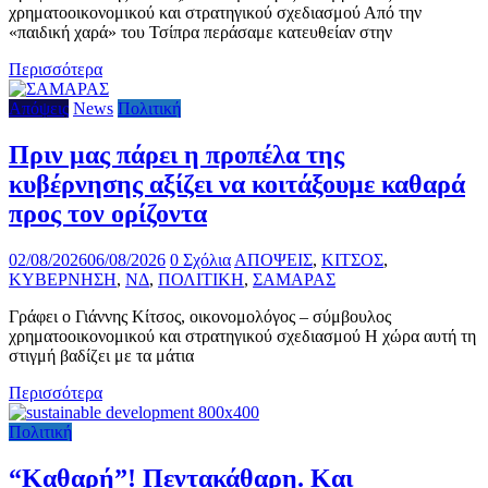
χρηματοοικονομικού και στρατηγικού σχεδιασμού Από την
«παιδική χαρά» του Τσίπρα περάσαμε κατευθείαν στην
Περισσότερα
Απόψεις
News
Πολιτική
Πριν μας πάρει η προπέλα της
κυβέρνησης αξίζει να κοιτάξουμε καθαρά
προς τον ορίζοντα
02/08/2026
06/08/2026
0 Σχόλια
ΑΠΟΨΕΙΣ
,
ΚΙΤΣΟΣ
,
ΚΥΒΕΡΝΗΣΗ
,
ΝΔ
,
ΠΟΛΙΤΙΚΗ
,
ΣΑΜΑΡΑΣ
Γράφει ο Γιάννης Κίτσος, οικονομολόγος – σύμβουλος
χρηματοοικονομικού και στρατηγικού σχεδιασμού Η χώρα αυτή τη
στιγμή βαδίζει με τα μάτια
Περισσότερα
Πολιτική
“Καθαρή”! Πεντακάθαρη. Και