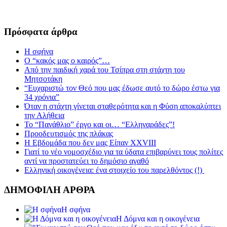
Πρόσφατα άρθρα
Η σφήνα
Ο “κακός μας ο καιρός”…
Από την παιδική χαρά του Τσίπρα στη στάχτη του
Μητσοτάκη
“Ευχαριστώ τον Θεό που μας έδωσε αυτό το δώρο έστω για
34 χρόνια”
Όταν η στάχτη γίνεται σταθερότητα και η Φύση αποκαλύπτει
την Αλήθεια
Το “Πανάθλιο” έργο και οι… “Ελληναράδες”!
Προοδευτισμός της πλάκας
Η Εβδομάδα που δεν μας Είπαν XXVIII
Γιατί το νέο νομοσχέδιο για τα ύδατα επιβαρύνει τους πολίτες
αντί να προστατεύει το δημόσιο αγαθό
Ελληνική οικογένεια: ένα στοιχείο του παρελθόντος (!)
ΔΗΜΟΦΙΛΗ ΑΡΘΡΑ
Η σφήνα
Η Δόμνα και η οικογένεια