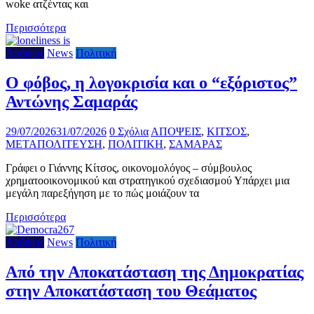
woke ατζέντας και
Περισσότερα
Απόψεις
News
Πολιτική
Ο φόβος, η λογοκρισία και ο “εξόριστος”
Αντώνης Σαμαράς
29/07/2026
31/07/2026
0 Σχόλια
ΑΠΟΨΕΙΣ
,
ΚΙΤΣΟΣ
,
ΜΕΤΑΠΟΛΙΤΕΥΣΗ
,
ΠΟΛΙΤΙΚΗ
,
ΣΑΜΑΡΑΣ
Γράφει ο Γιάννης Κίτσος, οικονομολόγος – σύμβουλος
χρηματοοικονομικού και στρατηγικού σχεδιασμού Υπάρχει μια
μεγάλη παρεξήγηση με το πώς μοιάζουν τα
Περισσότερα
Απόψεις
News
Πολιτική
Από την Αποκατάσταση της Δημοκρατίας
στην Αποκατάσταση του Θεάματος