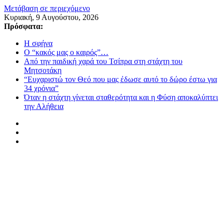
Μετάβαση σε περιεχόμενο
Κυριακή, 9 Αυγούστου, 2026
Πρόσφατα:
Η σφήνα
Ο “κακός μας ο καιρός”…
Από την παιδική χαρά του Τσίπρα στη στάχτη του
Μητσοτάκη
“Ευχαριστώ τον Θεό που μας έδωσε αυτό το δώρο έστω για
34 χρόνια”
Όταν η στάχτη γίνεται σταθερότητα και η Φύση αποκαλύπτει
την Αλήθεια