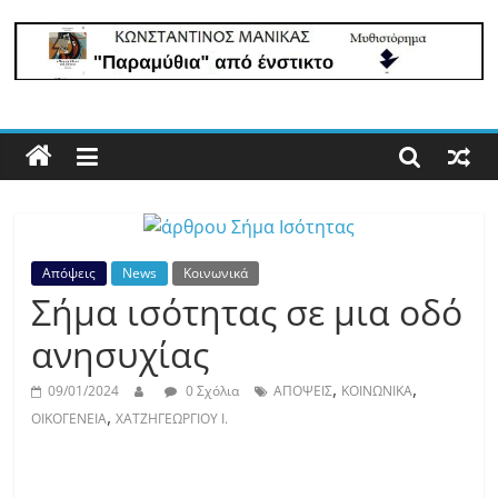
lastpoint.gr
Με
άποψη
μέχρι
τέλους…
Απόψεις
News
Κοινωνικά
Σήμα ισότητας σε μια οδό
ανησυχίας
,
,
09/01/2024
0 Σχόλια
ΑΠΟΨΕΙΣ
ΚΟΙΝΩΝΙΚΑ
,
ΟΙΚΟΓΕΝΕΙΑ
ΧΑΤΖΗΓΕΩΡΓΙΟΥ Ι.