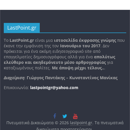
LastPoint.gr
To
LastPoint.gr
είναι μια
ιστοσελίδα έκφρασης γνώμης
που
έκανε την εμφάνιση της τον
Ιανουάριο του 2017
. Δεν
πρόκειται για ένα ακόμη ειδησεογραφικό site από
επαγγελματίες δημοσιογράφους αλλά για ένα
απολύτως
ελεύθερο και ακηδεμόνευτο μέσο αρθρογραφίας
για
καταξιωμένους πολίτες.
Με άποψη μέχρι τέλους..
.
Διαχείριση
:
Γιώργος Παντάκης – Κωνσταντίνος Μανίκας
Επικοινωνία:
lastpointgr@yahoo.com
Πνευματικά Δικαιώματα © 2026
lastpoint.gr
. Τα πνευματικά
δικαιώματα προστατεύονται.