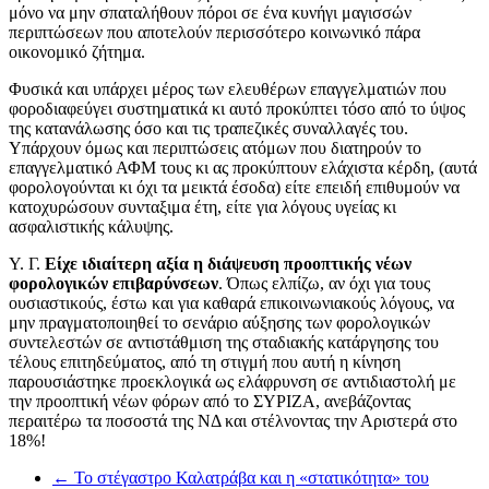
μόνο να μην σπαταλήθουν πόροι σε ένα κυνήγι μαγισσών
περιπτώσεων που αποτελούν περισσότερο κοινωνικό πάρα
οικονομικό ζήτημα.
Φυσικά και υπάρχει μέρος των ελευθέρων επαγγελματιών που
φοροδιαφεύγει συστηματικά κι αυτό προκύπτει τόσο από το ύψος
της κατανάλωσης όσο και τις τραπεζικές συναλλαγές του.
Υπάρχουν όμως και περιπτώσεις ατόμων που διατηρούν το
επαγγελματικό ΑΦΜ τους κι ας προκύπτουν ελάχιστα κέρδη, (αυτά
φορολογούνται κι όχι τα μεικτά έσοδα) είτε επειδή επιθυμούν να
κατοχυρώσουν συνταξιμα έτη, είτε για λόγους υγείας κι
ασφαλιστικής κάλυψης.
Υ. Γ.
Είχε ιδιαίτερη αξία η διάψευση προοπτικής νέων
φορολογικών επιβαρύνσεων
. Όπως ελπίζω, αν όχι για τους
ουσιαστικούς, έστω και για καθαρά επικοινωνιακούς λόγους, να
μην πραγματοποιηθεί το σενάριο αύξησης των φορολογικών
συντελεστών σε αντιστάθμιση της σταδιακής κατάργησης του
τέλους επιτηδεύματος, από τη στιγμή που αυτή η κίνηση
παρουσιάστηκε προεκλογικά ως ελάφρυνση σε αντιδιαστολή με
την προοπτική νέων φόρων από το ΣΥΡΙΖΑ, ανεβάζοντας
περαιτέρω τα ποσοστά της ΝΔ και στέλνοντας την Αριστερά στο
18%!
←
Το στέγαστρο Καλατράβα και η «στατικότητα» του