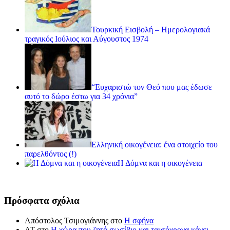
Τουρκική Εισβολή – Ημερολογιακά
τραγικός Ιούλιος και Αύγουστος 1974
“Ευχαριστώ τον Θεό που μας έδωσε
αυτό το δώρο έστω για 34 χρόνια”
Ελληνική οικογένεια: ένα στοιχείο του
παρελθόντος (!)
Η Δόμνα και η οικογένεια
Πρόσφατα σχόλια
Απόστολος Τσιμογιάννης
στο
Η σφήνα
ΑΤ
στο
Η χώρα που ζητά σωσίβιο και ταυτόχρονα κάνει