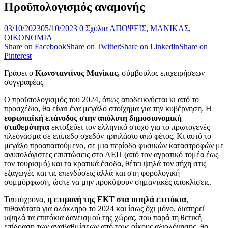
Προϋπολογισμός αναμονής
03/10/2023
05/10/2023
0 Σχόλια
ΑΠΟΨΕΙΣ
,
ΜΑΝΙΚΑΣ
,
ΟΙΚΟΝΟΜΙΑ
Share on Facebook
Share on Twitter
Share on Linkedin
Share on
Pinterest
Γράφει ο
Κωνσταντίνος Μανίκας,
σύμβουλος επιχειρήσεων –
συγγραφέας
Ο προϋπολογισμός του 2024, όπως αποδεικνύεται κι από το
προσχέδιο, θα είναι ένα μεγάλο στοίχημα για την κυβέρνηση. Η
ευρωπαϊκή επάνοδος στην απόλυτη δημοσιονομική
σταθερότητα
εκτοξεύει τον ελληνικό στόχο για το πρωτογενές
πλεόνασμα σε επίπεδο σχεδόν τριπλάσιο από φέτος. Κι αυτό το
μεγάλο προαπαιτούμενο, σε μια περίοδο φυσικών καταστροφών με
ανυπολόγιστες επιπτώσεις στο ΑΕΠ (από τον αγροτικό τομέα έως
τον τουρισμό) και τα κρατικά έσοδα, θέτει ψηλά τον πήχη στις
εξαγωγές και τις επενδύσεις αλλά και στη φορολογική
συμμόρφωση, ώστε να μην προκύψουν σημαντικές αποκλίσεις.
Ταυτόχρονα,
η επιμονή της ΕΚΤ στα υψηλά επιτόκια
,
πιθανότατα για ολόκληρο το 2024 και ίσως όχι μόνο, διατηρεί
υψηλά τα επιτόκια δανεισμού της χώρας, που παρά τη θετική
επίδραση των αναβαθμίσεων από τους οίκους αξιολόγησης, θα