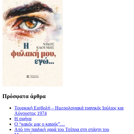
Πρόσφατα άρθρα
Τουρκική Εισβολή – Ημερολογιακά τραγικός Ιούλιος και
Αύγουστος 1974
Η σφήνα
Ο “κακός μας ο καιρός”…
Από την παιδική χαρά του Τσίπρα στη στάχτη του