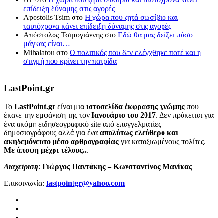
επίδειξη δύναμης στις αγορές
Apostolis Tsim
στο
Η χώρα που ζητά σωσίβιο και
ταυτόχρονα κάνει επίδειξη δύναμης στις αγορές
Απόστολος Τσιμογιάννης
στο
Εδώ θα μας δείξει πόσο
μάγκας είναι…
Mihalatou
στο
Ο πολιτικός που δεν ελέγχθηκε ποτέ και η
στιγμή που κρίνει την πατρίδα
LastPoint.gr
To
LastPoint.gr
είναι μια
ιστοσελίδα έκφρασης γνώμης
που
έκανε την εμφάνιση της τον
Ιανουάριο του 2017
. Δεν πρόκειται για
ένα ακόμη ειδησεογραφικό site από επαγγελματίες
δημοσιογράφους αλλά για ένα
απολύτως ελεύθερο και
ακηδεμόνευτο μέσο αρθρογραφίας
για καταξιωμένους πολίτες.
Με άποψη μέχρι τέλους..
.
Διαχείριση
:
Γιώργος Παντάκης – Κωνσταντίνος Μανίκας
Επικοινωνία:
lastpointgr@yahoo.com