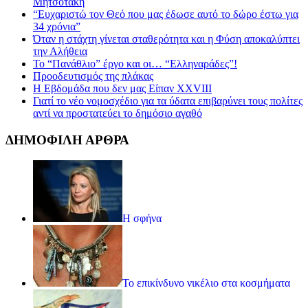
Μητσοτάκη
“Ευχαριστώ τον Θεό που μας έδωσε αυτό το δώρο έστω για
34 χρόνια”
Όταν η στάχτη γίνεται σταθερότητα και η Φύση αποκαλύπτει
την Αλήθεια
Το “Πανάθλιο” έργο και οι… “Ελληναράδες”!
Προοδευτισμός της πλάκας
Η Εβδομάδα που δεν μας Είπαν XXVIII
Γιατί το νέο νομοσχέδιο για τα ύδατα επιβαρύνει τους πολίτες
αντί να προστατεύει το δημόσιο αγαθό
ΔΗΜΟΦΙΛΗ ΑΡΘΡΑ
Η σφήνα
Το επικίνδυνο νικέλιο στα κοσμήματα