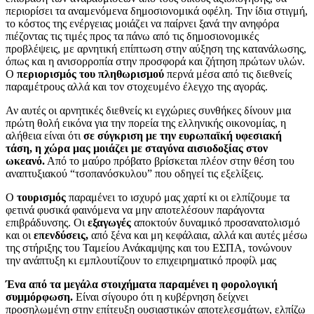
περιορίσει τα αναμενόμενα δημοσιονομικά οφέλη. Την ίδια στιγμή,
το κόστος της ενέργειας μοιάζει να παίρνει ξανά την ανηφόρα
πιέζοντας τις τιμές προς τα πάνω από τις δημοσιονομικές
προβλέψεις, με αρνητική επίπτωση στην αύξηση της κατανάλωσης,
όπως και η ανισορροπία στην προσφορά και ζήτηση πρώτων υλών.
Ο
περιορισμός του πληθωρισμού
περνά μέσα από τις διεθνείς
παραμέτρους αλλά και τον στοχευμένο έλεγχο της αγοράς.
Αν αυτές οι αρνητικές διεθνείς κι εγχώριες συνθήκες δίνουν μια
πρώτη θολή εικόνα για την πορεία της ελληνικής οικονομίας, η
αλήθεια είναι ότι
σε σύγκριση με την ευρωπαϊκή υφεσιακή
τάση, η χώρα μας μοιάζει με σταγόνα αισιοδοξίας στον
ωκεανό.
Από το μαύρο πρόβατο βρίσκεται πλέον στην θέση του
αναπτυξιακού “τσοπανόσκυλου” που οδηγεί τις εξελίξεις.
Ο
τουρισμός
παραμένει το ισχυρό μας χαρτί κι οι ελπίζουμε τα
φετινά φυσικά φαινόμενα να μην αποτελέσουν παράγοντα
επιβράδυνσης. Οι
εξαγωγές
αποκτούν δυναμικό προσανατολισμό
και οι
επενδύσεις,
από ξένα και μη κεφάλαια, αλλά και αυτές μέσω
της στήριξης του Ταμείου Ανάκαμψης και του ΕΣΠΑ, τονώνουν
την ανάπτυξη κι εμπλουτίζουν το επιχειρηματικό προφίλ μας
Ένα από τα μεγάλα στοιχήματα παραμένει η φορολογική
συμμόρφωση.
Είναι σίγουρο ότι η κυβέρνηση δείχνει
προσηλωμένη στην επίτευξη ουσιαστικών αποτελεσμάτων, ελπίζω