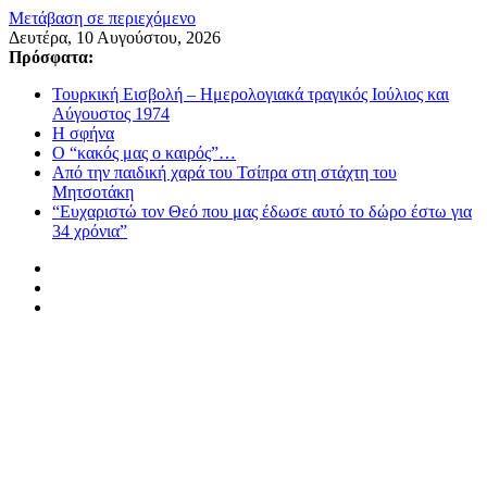
Μετάβαση σε περιεχόμενο
Δευτέρα, 10 Αυγούστου, 2026
Πρόσφατα:
Τουρκική Εισβολή – Ημερολογιακά τραγικός Ιούλιος και
Αύγουστος 1974
Η σφήνα
Ο “κακός μας ο καιρός”…
Από την παιδική χαρά του Τσίπρα στη στάχτη του
Μητσοτάκη
“Ευχαριστώ τον Θεό που μας έδωσε αυτό το δώρο έστω για
34 χρόνια”