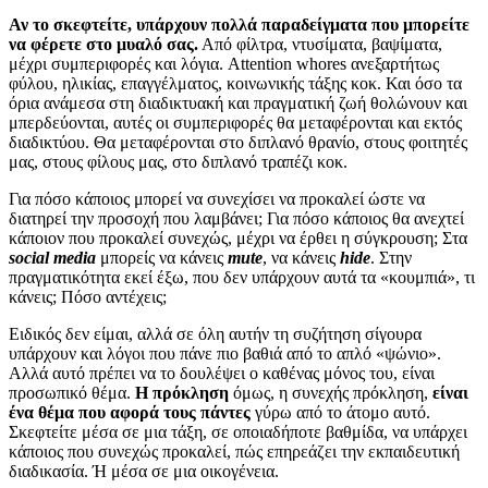
Αν το σκεφτείτε, υπάρχουν πολλά παραδείγματα που μπορείτε
να φέρετε στο μυαλό σας.
Από φίλτρα, ντυσίματα, βαψίματα,
μέχρι συμπεριφορές και λόγια. Attention whores ανεξαρτήτως
φύλου, ηλικίας, επαγγέλματος, κοινωνικής τάξης κοκ. Και όσο τα
όρια ανάμεσα στη διαδικτυακή και πραγματική ζωή θολώνουν και
μπερδεύονται, αυτές οι συμπεριφορές θα μεταφέρονται και εκτός
διαδικτύου. Θα μεταφέρονται στο διπλανό θρανίο, στους φοιτητές
μας, στους φίλους μας, στο διπλανό τραπέζι κοκ.
Για πόσο κάποιος μπορεί να συνεχίσει να προκαλεί ώστε να
διατηρεί την προσοχή που λαμβάνει; Για πόσο κάποιος θα ανεχτεί
κάποιον που προκαλεί συνεχώς, μέχρι να έρθει η σύγκρουση; Στα
social media
μπορείς να κάνεις
mute
, να κάνεις
hide
. Στην
πραγματικότητα εκεί έξω, που δεν υπάρχουν αυτά τα «κουμπιά», τι
κάνεις; Πόσο αντέχεις;
Ειδικός δεν είμαι, αλλά σε όλη αυτήν τη συζήτηση σίγουρα
υπάρχουν και λόγοι που πάνε πιο βαθιά από το απλό «ψώνιο».
Αλλά αυτό πρέπει να το δουλέψει ο καθένας μόνος του, είναι
προσωπικό θέμα.
Η πρόκληση
όμως, η συνεχής πρόκληση,
είναι
ένα θέμα που αφορά τους πάντες
γύρω από το άτομο αυτό.
Σκεφτείτε μέσα σε μια τάξη, σε οποιαδήποτε βαθμίδα, να υπάρχει
κάποιος που συνεχώς προκαλεί, πώς επηρεάζει την εκπαιδευτική
διαδικασία. Ή μέσα σε μια οικογένεια.