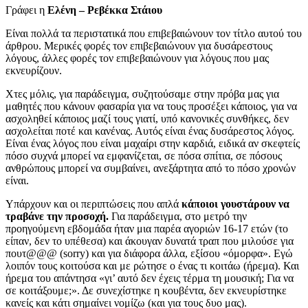
Γράφει η
Ελένη – Ρεβέκκα Στάιου
Είναι πολλά τα περιστατικά που επιβεβαιώνουν τον τίτλο αυτού του
άρθρου. Μερικές φορές τον επιβεβαιώνουν για δυσάρεστους
λόγους, άλλες φορές τον επιβεβαιώνουν για λόγους που μας
εκνευρίζουν.
Χτες μόλις, για παράδειγμα, συζητούσαμε στην πρόβα μας για
μαθητές που κάνουν φασαρία για να τους προσέξει κάποιος, για να
ασχοληθεί κάποιος μαζί τους γιατί, υπό κανονικές συνθήκες, δεν
ασχολείται ποτέ και κανένας. Αυτός είναι ένας δυσάρεστος λόγος.
Είναι ένας λόγος που είναι μαχαίρι στην καρδιά, ειδικά αν σκεφτείς
πόσο συχνά μπορεί να εμφανίζεται, σε πόσα σπίτια, σε πόσους
ανθρώπους μπορεί να συμβαίνει, ανεξάρτητα από το πόσο χρονών
είναι.
Υπάρχουν και οι περιπτώσεις που απλά
κάποιοι γουστάρουν να
τραβάνε την προσοχή.
Για παράδειγμα, στο μετρό την
προηγούμενη εβδομάδα ήταν μια παρέα αγοριών 16-17 ετών (το
είπαν, δεν το υπέθεσα) και άκουγαν δυνατά τραπ που μιλούσε για
πουτ@@@ (sorry) και για διάφορα άλλα, εξίσου «όμορφα». Εγώ
λοιπόν τους κοιτούσα και με ρώτησε ο ένας τι κοιτάω (ήρεμα). Και
ήρεμα του απάντησα «γι’ αυτό δεν έχεις τέρμα τη μουσική; Για να
σε κοιτάξουμε;». Δε συνεχίστηκε η κουβέντα, δεν εκνευρίστηκε
κανείς και κάτι σημαίνει νομίζω (και για τους δυο μας).