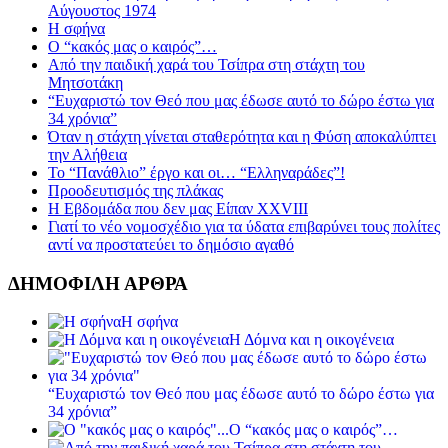
Αύγουστος 1974
Η σφήνα
Ο “κακός μας ο καιρός”…
Από την παιδική χαρά του Τσίπρα στη στάχτη του
Μητσοτάκη
“Ευχαριστώ τον Θεό που μας έδωσε αυτό το δώρο έστω για
34 χρόνια”
Όταν η στάχτη γίνεται σταθερότητα και η Φύση αποκαλύπτει
την Αλήθεια
Το “Πανάθλιο” έργο και οι… “Ελληναράδες”!
Προοδευτισμός της πλάκας
Η Εβδομάδα που δεν μας Είπαν XXVIII
Γιατί το νέο νομοσχέδιο για τα ύδατα επιβαρύνει τους πολίτες
αντί να προστατεύει το δημόσιο αγαθό
ΔΗΜΟΦΙΛΗ ΑΡΘΡΑ
Η σφήνα
Η Δόμνα και η οικογένεια
“Ευχαριστώ τον Θεό που μας έδωσε αυτό το δώρο έστω για
34 χρόνια”
Ο “κακός μας ο καιρός”…