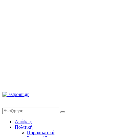
lastpoint.gr
Με
Απόψεις
άποψη
Πολιτική
μέχρι
Παραπολιτικά
τέλους…