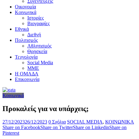
Συνεντεύξεις
Οικονομία
Κοινωνικά
Ιστορίες
Βιογραφίες
Εθνικά
Διεθνή
Πολιτισμός
Αθλητισμός
Θρησκεία
Τεχνολογία
Social Media
ΜΜΕ
Η ΟΜΑΔΑ
Επικοινωνία
Κοινωνικά
Προκαλείς για να υπάρχεις;
27/12/2023
26/12/2023
0 Σχόλια
SOCIAL MEDIA
,
ΚΟΙΝΩΝΙΚΑ
Share on Facebook
Share on Twitter
Share on Linkedin
Share on
Pinterest