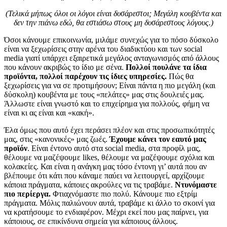
(Τελικά μήπως όλοι οι λόγοι είναι δυσάρεστοι; Μεγάλη κουβέντα και
δεν την πιάνω εδώ, θα εστιάσω στους μη δυσάρεστους λόγους.)
Όσοι κάνουμε επικοινωνία, μιλάμε συνεχώς για το πόσο δύσκολο
είναι να ξεχωρίσεις στην αρένα του διαδικτύου και των social
media γιατί υπάρχει εξαιρετικά μεγάλος ανταγωνισμός από άλλους
που κάνουν ακριβώς το ίδιο με σένα.
Πολλοί πουλάνε τα ίδια
προϊόντα, πολλοί παρέχουν τις ίδιες υπηρεσίες.
Πώς θα
ξεχωρίσεις για να σε προτιμήσουν; Είναι πάντα η πιο μεγάλη (και
δύσκολη) κουβέντα με τους «πελάτες» μας στις δουλειές μας.
Άλλωστε είναι γνωστό και το επιχείρημα για πολλούς, φήμη να
είναι κι ας είναι και «κακή».
Έλα όμως που αυτό έχει περάσει πλέον και στις προσωπικότητές
μας, στις «κανονικές» μας ζωές.
Έχουμε κάνει τον εαυτό μας
προϊόν
. Είναι έντονο αυτό στα social media, στα προφίλ μας,
θέλουμε να μαζέψουμε likes, θέλουμε να μαζέψουμε σχόλια και
κολακείες. Και είναι η ανάγκη μας τόσο έντονη γι’ αυτά που αν
βλέπουμε ότι κάτι που κάναμε παύει να λειτουργεί, αρχίζουμε
κάποια πράγματα, κάποιες ακρούλες να τις τραβάμε.
Ντυνόμαστε
πιο περίεργα.
Φτιαχνόμαστε πιο πολύ. Κάνουμε πιο εξτρίμ
πράγματα. Μόλις παλιώνουν αυτά, τραβάμε κι άλλο το σκοινί για
να κρατήσουμε το ενδιαφέρον. Μέχρι εκεί που μας παίρνει, για
κάποιους, σε επικίνδυνα σημεία για κάποιους άλλους.