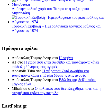
Από την παιδική χαρά του Τσίπρα στη στάχτη του
Μητσοτάκη
Τουρκική Εισβολή – Ημερολογιακά τραγικός Ιούλιος και
Αύγουστος 1974
Πρόσφατα σχόλια
Απόστολος Τσιμογιάννης
στο
Η σφήνα
ΑΤ
στο
Η χώρα που ζητά σωσίβιο και ταυτόχρονα κάνει
επίδειξη δύναμης στις αγορές
Apostolis Tsim
στο
Η χώρα που ζητά σωσίβιο και
ταυτόχρονα κάνει επίδειξη δύναμης στις αγορές
Απόστολος Τσιμογιάννης
στο
Εδώ θα μας δείξει πόσο
μάγκας είναι…
Mihalatou
στο
Ο πολιτικός που δεν ελέγχθηκε ποτέ και η
στιγμή που κρίνει την πατρίδα
LastPoint.gr