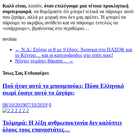
Καλό είναι,
λοιπόν,
όταν επιλέγουμε μια τέτοια προκλητική
συμπεριφορά
, να θυμόμαστε ότι μπορεί τελικά να πάρουμε αυτό
που ζητάμε, αλλά με μορφή που δεν μας αρέσει. Ή μπορεί να
πάρουμε το ακριβώς αντίθετο και να πάψουμε εντελώς να
«υπάρχουμε», βγαίνοντας στο περιθώριο…
neolaia
←
Ν.Δ.: Στόχος οι 8 με 9 έδρες. Άνοιγμα στο ΠΑΣΟΚ και
το Κέντρο… και οι κατεργάρηδες στο σπίτι τους!
Νύχτες γεμάτες θάματα…
→
Ίσως Σας Ενδιαφέρει
Πού ήταν αυτό το μπουμπούκι; Πόσο Ελληνικό
ψωμί έφαγε αυτό το ζαγάρι;
08/10/2019
07/10/2019
0
Τολμηρά: Η λέξη ανθρωποκτονία δεν καλύπτει
όλους τους επαναστάτες…