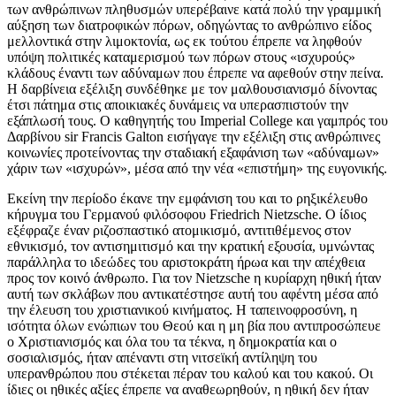
των ανθρώπινων πληθυσμών υπερέβαινε κατά πολύ την γραμμική
αύξηση των διατροφικών πόρων, οδηγώντας το ανθρώπινο είδος
μελλοντικά στην λιμοκτονία, ως εκ τούτου έπρεπε να ληφθούν
υπόψη πολιτικές καταμερισμού των πόρων στους «ισχυρούς»
κλάδους έναντι των αδύναμων που έπρεπε να αφεθούν στην πείνα.
Η δαρβίνεια εξέλιξη συνδέθηκε με τον μαλθουσιανισμό δίνοντας
έτσι πάτημα στις αποικιακές δυνάμεις να υπερασπιστούν την
εξάπλωσή τους. Ο καθηγητής του Imperial College και γαμπρός του
Δαρβίνου sir Francis Galton εισήγαγε την εξέλιξη στις ανθρώπινες
κοινωνίες προτείνοντας την σταδιακή εξαφάνιση των «αδύναμων»
χάριν των «ισχυρών», μέσα από την νέα «επιστήμη» της ευγονικής.
Εκείνη την περίοδο έκανε την εμφάνιση του και το ρηξικέλευθο
κήρυγμα του Γερμανού φιλόσοφου Friedrich Nietzsche. Ο ίδιος
εξέφραζε έναν ριζοσπαστικό ατομικισμό, αντιτιθέμενος στον
εθνικισμό, τον αντισημιτισμό και την κρατική εξουσία, υμνώντας
παράλληλα το ιδεώδες του αριστοκράτη ήρωα και την απέχθεια
προς τον κοινό άνθρωπο. Για τον Nietzsche η κυρίαρχη ηθική ήταν
αυτή των σκλάβων που αντικατέστησε αυτή του αφέντη μέσα από
την έλευση του χριστιανικού κινήματος. Η ταπεινοφροσύνη, η
ισότητα όλων ενώπιων του Θεού και η μη βία που αντιπροσώπευε
ο Χριστιανισμός και όλα του τα τέκνα, η δημοκρατία και ο
σοσιαλισμός, ήταν απέναντι στη νιτσεϊκή αντίληψη του
υπερανθρώπου που στέκεται πέραν του καλού και του κακού. Οι
ίδιες οι ηθικές αξίες έπρεπε να αναθεωρηθούν, η ηθική δεν ήταν