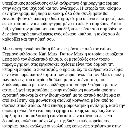
υπερβατικής προέλευσης αλλά ανθρώπινο δημιούργημα έρμαιο
στην αρχή του ισχυρού και του ανώτερου. Η ιστορία του κόσμου
δεν ήταν γραμμική παρά κυκλική, όλα όσα συνέβησαν θα
ξανασυμβούν σε απώτερο διάστημα, σε μια αιώνια επιστροφή, όλα
ως εκ τούτου είναι προδιαγεγραμμένα το πώς θα συμβούν. Amor
fati, αγάπα την μοίρα σου και αποδέξου πως όσα σου συμβαίνουν
δεν είναι παρά επαναλήψεις ενός αέναου κύκλου, η ισχύς σου δε
καθορίζει και την ηθική σου.
Μια φαινομενικά αντίθετη θέση εκφράστηκε από τον επίσης
Γερμανό φιλόσοφο Karl Marx. Για τον Marx η ιστορία εκφράζεται
μέσα από τον διαλεκτικό υλισμό, οι μεταβολές στον τρόπο
παραγωγής και στις εργασιακές σχέσεις είναι που δομούν την
ιστορική πορεία, ο πολιτισμός, ο ηρωισμός, το ανθρώπινο πνεύμα
δεν είναι παρά αποτελέσματα των παραπάνω. Για τον Marx η πάλη
των τάξεων, του αρχαίου δούλου με τον αφέντη του, του
δουλοπάροικου με τον φεουδάρχη και του προλετάριου με τον
αστό, εξηγεί τις μεταβάσεις στην ανθρώπινη κοινωνία από την
αγροτική οικονομία στην βιομηχανική με το αστικό πολίτευμα κι
από εκεί στην κομμουνιστική αταξική κοινωνία, μέσα από το
σοσιαλιστικό στάδιο. Μια επίσης μοιρολατρική αντίληψη, κατά την
οποία η ηθική δεν είναι παρά ζήτημα οπτικής και ισχύος. Στον
μαρξισμό η σοσιαλιστική επανάσταση είναι σίγουρο πως θα
ξεσπάσει, απλά και μόνο λόγω της διαλεκτικής πορείας της
ιστορίας, όπως ανάλογα οι νεολιθικές κοινωνίες στράφηκαν στην