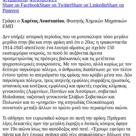
Share on Facebook
Share on Twitter
Share on Linkedin
Share on
Pinterest
Γράφει ο
Χαρίτος Αναστασίου
, Φοιτητής Χημικών Μηχανικών
ΕΜΠ
Δεν υπήρξε ιστορική περίοδος που να μονοπώλησε τόσο μεγάλο
μερίδιο στην βία και στην φρίκη από ότι ο 20ος: η τριακονταετία
1914-1945 αποτέλεσε ένα λουτρό αίματος με σχεδόν 150
εκατομμύρια νεκρούς, το ποσό δε αυξάνεται άμεσα
προσμετρώντας τις πρότερες βαλκανικές και τις μετέπειτα
ψυχροπολεμικές συγκρούσεις. Με τον πρώτο, αλλά κυρίως με τον
δεύτερο παγκόσμιο πόλεμο, ο άνθρωπος διαπίστωσε με τον πλέον
έντονο τρόπο το απεριόριστο της φρίκης που κρύβει μέσα του. Δύο
παγκόσμιοι πόλεμοι, τρεις ανηλεής εμφύλιες συρράξεις (ρωσικός,
ισπανικός και κινέζικος εμφύλιος) και αρκετές ευρείας κλίμακας
γενοκτονίες (Αρμενίων, Ποντίων και Ασσύριων, σοβιετικό
Holodomor, ναζιστική γενοκτονία Σλάβων Σοβιετικών και
Πολωνών και το «μνημείο» της κτηνωδίας Ολοκαύτωμα)
συνιστούν μεταξύ άλλων το πρώτο μισό του περασμένου αιώνα.
Τι οδήγησε τον ευρωπαϊκό κόσμο σε αυτή την φρίκη; Πράγματι
λίγες δεκαετίες πριν την μεγάλη έκρηξη ο δυτικός κόσμος άφηνε
τον 19ο αιώνα ίσως πιο αισιόδοξος από ποτέ. «Έχουμε εφεύρει τα
πάντα και δεν έχουμε ανάγκη από νέες ανακαλύψεις» δήλωνε στο