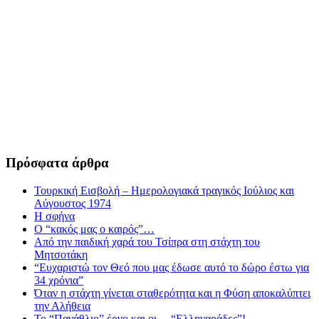
Πρόσφατα άρθρα
Τουρκική Εισβολή – Ημερολογιακά τραγικός Ιούλιος και
Αύγουστος 1974
Η σφήνα
Ο “κακός μας ο καιρός”…
Από την παιδική χαρά του Τσίπρα στη στάχτη του
Μητσοτάκη
“Ευχαριστώ τον Θεό που μας έδωσε αυτό το δώρο έστω για
34 χρόνια”
Όταν η στάχτη γίνεται σταθερότητα και η Φύση αποκαλύπτει
την Αλήθεια
Το “Πανάθλιο” έργο και οι… “Ελληναράδες”!