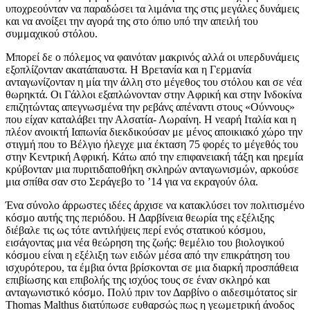
υποχρεούνταν να παραδώσει τα λιμάνια της στις μεγάλες δυνάμεις
και να ανοίξει την αγορά της στο όπιο υπό την απειλή του
συμμαχικού στόλου.
Μπορεί δε ο πόλεμος να φαινόταν μακρινός αλλά οι υπερδυνάμεις
εξοπλίζονταν ακατάπαυστα. Η Βρετανία και η Γερμανία
ανταγωνίζονταν η μία την άλλη στο μέγεθος του στόλου και σε νέα
θωρηκτά. Οι Γάλλοι εξαπλώνονταν στην Αφρική και στην Ινδοκίνα
επιζητώντας απεγνωσμένα την ρεβάνς απέναντι στους «Ούννους»
που είχαν καταλάβει την Αλσατία- Λωραίνη. Η νεαρή Ιταλία και η
πλέον ανοικτή Ιαπωνία διεκδικούσαν με μένος αποικιακό χώρο την
στιγμή που το Βέλγιο ήλεγχε μια έκταση 75 φορές το μέγεθός του
στην Κεντρική Αφρική. Κάτω από την επιφανειακή τάξη και ηρεμία
κρύβονταν μια πυριτιδαποθήκη σκληρών ανταγωνισμών, αρκούσε
μια σπίθα σαν στο Σεράγεβο το ’14 για να εκραγούν όλα.
Ένα σύνολο άρρωστες ιδέες άρχισε να κατακλύσει τον πολιτισμένο
κόσμο αυτής της περιόδου. Η Δαρβίνεια θεωρία της εξέλιξης
διέβαλε τις ως τότε αντιλήψεις περί ενός στατικού κόσμου,
εισάγοντας μια νέα θεώρηση της ζωής: θεμέλιο του βιολογικού
κόσμου είναι η εξέλιξη των ειδών μέσα από την επικράτηση του
ισχυρότερου, τα έμβια όντα βρίσκονται σε μια διαρκή προσπάθεια
επιβίωσης και επιβολής της ισχύος τους σε έναν σκληρό και
ανταγωνιστικό κόσμο. Πολύ πριν τον Δαρβίνο ο αιδεσιμότατος sir
Thomas Malthus διατύπωσε ευθαρσώς πως η γεωμετρική άνοδος