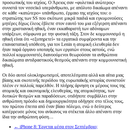
προσωπικής του ισχύος. Ο Άρειος σαν «φυλετικά ανώτερος»
συνιστά τον νιτσεϊκό υπεράνθρωπο, με απόλυτο δικαίωμα απέναντι
σε κάθε «κατώτερο» υπάνθρωπο, έρμαιο της ισχύος του: ο
στρατιώτης των SS που σκότωνε μικρά παιδιά και εγκυμονούσες
μητέρες δίχως έλεος έβλεπε στον εαυτό του μια εξέγερση απέναντι
στην χριστιανική ηθική, έναν εκκαθαριστή των αδύναμων
υπάρξεων, σύμφωνα με την φυσική τάξη. Στον δε κομμουνισμό η
ηθική είναι ότι «εξυπηρετεί» τα εργατικά συμφέροντα και την
επαναστατική υπόθεση, για τον Lenin η ατομική ελευθερία δεν
ήταν παρά όργανο υποταγής των εργατών στους αστούς, ενώ
πολλοί κομμουνιστές διανοούμενοι θεωρούσαν τα ανθρώπινα
δικαιώματα αντιδραστικούς θεσμούς απέναντι στην κομμουνιστική
ηθική.
Οι δύο αυτοί ολοκληρωτισμοί, αποτελέσματα αλλά και αίτια μιας
βίαιης και σκοτεινής περιόδου της ευρωπαϊκής ιστορίας συνιστούν
πλέον εν πολλοίς παρελθόν. Η πλήρης άρνηση εκ μέρους τους της
ατομικής και οικονομικής ελευθερίας, της ατομικότητας, των
δυτικών θεσμών και παραδόσεων, οτιδήποτε συμβάλλει στην
ανθρώπινη πρόοδο και δημιουργικότητα οδήγησε στο τέλος τους,
του πρώτου έπειτα από έναν βίαιο πόλεμο, ενώ ο δεύτερος
κατέρρευσε μόνος του ανίκανος να στέκεται άλλο απέναντι στην
ίδια την ανθρώπινη φύση…
←
iPhone 8: Έρχεται μέσα στον Σεπτέμβριο;