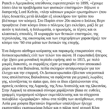
Punch ο Αμερικάνος υπεύθυνος ευρεσιτεχνιών το 1899, «έχουμε
λύσει όλα τα προβλήματα των φυσικών επιστημών» δήλωνε ο
διαπρεπής Lord Kelvin, «πλην κάποιων μικρών ερωτημάτων» (που
λίγες δεκαετίες μετά άλλαξαν εξ ολοκλήρου τον τρόπο που
βλέπουμε τον κόσμο). Στο Παρίσι στον 20ο αιώνα ο Ιούλιος Βερν
προφήτευε έναν κόσμο όπου ο πόλεμος έχει εκλείψει, μαζί δε με
αυτόν η πολιτική, η διπλωματία, ο ηρωισμός, οι τέχνες και οι
κλασσικές σπουδές. Η κυριαρχία των θετικών επιστημών, της
τεχνολογίας, της οικονομίας και των επιχειρήσεων χαρακτήριζε τον
κόσμο του ’60 στα μάτια των δυτικών της εποχής.
Ένα διάχυτο αίσθημα κούρασης και παρακμής επικρατούσε στις
δυτικοευρωπαϊκές ελίτ των τελών του αιώνα. Η ευρωπαϊκή ήπειρος
είχε ζήσει μια μοναδική περίοδο ειρήνης από το 1815, με πολύ
μικρές διακοπές, οι συρράξεις είχαν μεταφερθεί στον αποικιακό
χώρο και στα Βαλκάνια, πεδία σκληρών ανταγωνισμών για τον
έλεγχο και την επιρροή. Οι Δυτικοευρωπαίοι έβλεπαν υπεροπτικά
τους απολίτιστους Βαλκάνιους να σφάζονται για μερικές λωρίδες
γης, κλονίζοντας το status quo, όσο οι ίδιοι εξαπλώνονταν στις
αχανείς εκτάσεις της Αφρικής, της Άπω Ανατολής και της Ωκεανίας.
Στην Αφρική τα αποικιακά σύνορα χαράζονταν βίαια σε ευθείες
γραμμές τεμαχισμού κλήρων εκμετάλλευσης και τα σύγχρονα
πολυβόλα «ζωγράφιζαν» πάνω στα πλήθη των αυτόχθονων, στην
Ασία μια χούφτα Βρετανών δημοσίων υπαλλήλων ήλεγχε
εκατοντάδες εκατομμύρια Ινδών και η πάλαι ποτέ ισχυρή Κίνα