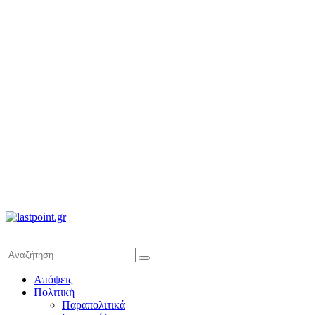
lastpoint.gr
Με
Απόψεις
άποψη
Πολιτική
μέχρι
Παραπολιτικά
τέλους…