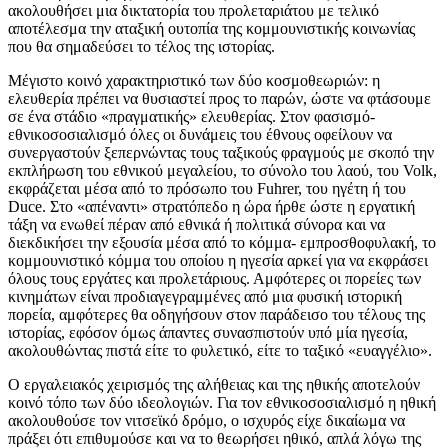
ακολουθήσει μια δικτατορία του προλεταριάτου με τελικό
αποτέλεσμα την αταξική ουτοπία της κομμουνιστικής κοινωνίας
που θα σημαδεύσει το τέλος της ιστορίας.
Μέγιστο κοινό χαρακτηριστικό των δύο κοσμοθεωριών: η
ελευθερία πρέπει να θυσιαστεί προς το παρών, ώστε να φτάσουμε
σε ένα στάδιο «πραγματικής» ελευθερίας. Στον φασισμό-
εθνικοσοσιαλισμό όλες οι δυνάμεις του έθνους οφείλουν να
συνεργαστούν ξεπερνώντας τους ταξικούς φραγμούς με σκοπό την
εκπλήρωση του εθνικού μεγαλείου, το σύνολο του λαού, του Volk,
εκφράζεται μέσα από το πρόσωπο του Fuhrer, του ηγέτη ή του
Duce. Στο «απέναντι» στρατόπεδο η ώρα ήρθε ώστε η εργατική
τάξη να ενωθεί πέραν από εθνικά ή πολιτικά σύνορα και να
διεκδικήσει την εξουσία μέσα από το κόμμα- εμπροσθοφυλακή, το
κομμουνιστικό κόμμα του οποίου η ηγεσία αρκεί για να εκφράσει
όλους τους εργάτες και προλετάριους. Αμφότερες οι πορείες των
κινημάτων είναι προδιαγεγραμμένες από μια φυσική ιστορική
πορεία, αμφότερες θα οδηγήσουν στον παράδεισο του τέλους της
ιστορίας, εφόσον όμως άπαντες συνασπιστούν υπό μία ηγεσία,
ακολουθώντας πιστά είτε το φυλετικό, είτε το ταξικό «ευαγγέλιο».
Ο εργαλειακός χειρισμός της αλήθειας και της ηθικής αποτελούν
κοινό τόπο των δύο ιδεολογιών. Για τον εθνικοσοσιαλισμό η ηθική
ακολουθούσε τον νιτσεϊκό δρόμο, ο ισχυρός είχε δικαίωμα να
πράξει ότι επιθυμούσε και να το θεωρήσει ηθικό, απλά λόγω της