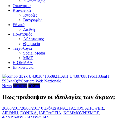
Συνεντεύξεις
Οικονομία
Κοινωνικά
Ιστορίες
Βιογραφίες
Εθνικά
Διεθνή
Πολιτισμός
Αθλητισμός
Θρησκεία
Τεχνολογία
Social Media
ΜΜΕ
Η ΟΜΑΔΑ
Επικοινωνία
News
Απόψεις
Εθνικά
Πως προέκυψαν οι ιδεολογίες των άκρων;
26/08/2017
28/08/2017
0 Σχόλια
ΑΝΑΣΤΑΣΙΟΥ
,
ΑΠΟΨΕΙΣ
,
ΔΙΕΘΝΗ
,
ΕΘΝΙΚΑ
,
ΙΔΕΟΛΟΓΙΑ
,
ΚΟΜΜΟΥΝΙΣΜΟΣ
,
ΦΑΣΙΣΜΟΣ
,
ΦΙΛΟΣΟΦΙΑ