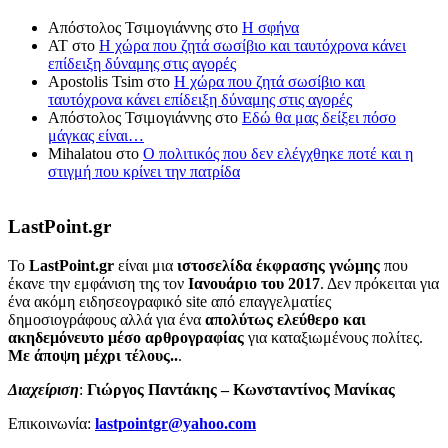
Απόστολος Τσιμογιάννης
στο
Η σφήνα
ΑΤ
στο
Η χώρα που ζητά σωσίβιο και ταυτόχρονα κάνει
επίδειξη δύναμης στις αγορές
Apostolis Tsim
στο
Η χώρα που ζητά σωσίβιο και
ταυτόχρονα κάνει επίδειξη δύναμης στις αγορές
Απόστολος Τσιμογιάννης
στο
Εδώ θα μας δείξει πόσο
μάγκας είναι…
Mihalatou
στο
Ο πολιτικός που δεν ελέγχθηκε ποτέ και η
στιγμή που κρίνει την πατρίδα
LastPoint.gr
To
LastPoint.gr
είναι μια
ιστοσελίδα έκφρασης γνώμης
που
έκανε την εμφάνιση της τον
Ιανουάριο του 2017
. Δεν πρόκειται για
ένα ακόμη ειδησεογραφικό site από επαγγελματίες
δημοσιογράφους αλλά για ένα
απολύτως ελεύθερο και
ακηδεμόνευτο μέσο αρθρογραφίας
για καταξιωμένους πολίτες.
Με άποψη μέχρι τέλους..
.
Διαχείριση
:
Γιώργος Παντάκης – Κωνσταντίνος Μανίκας
Επικοινωνία:
lastpointgr@yahoo.com