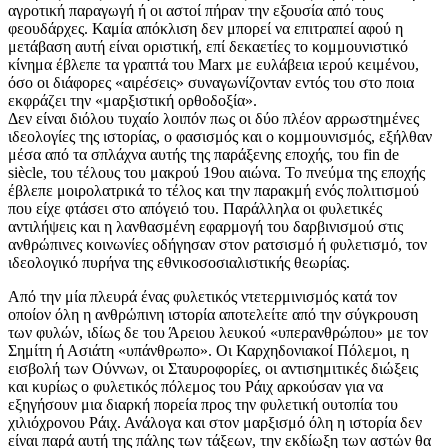
αγροτική παραγωγή ή οι αστοί πήραν την εξουσία από τους
φεουδάρχες. Καμία απόκλιση δεν μπορεί να επιτραπεί αφού η
μετάβαση αυτή είναι οριστική, επί δεκαετίες το κομμουνιστικό
κίνημα έβλεπε τα γραπτά του Marx με ευλάβεια ιερού κειμένου,
όσο οι διάφορες «αιρέσεις» συναγωνίζονταν εντός του στο ποια
εκφράζει την «μαρξιστική ορθοδοξία».
Δεν είναι διόλου τυχαίο λοιπόν πως οι δύο πλέον αρρωστημένες
ιδεολογίες της ιστορίας, ο φασισμός και ο κομμουνισμός, εξήλθαν
μέσα από τα σπλάχνα αυτής της παράξενης εποχής, του fin de
siècle, του τέλους του μακρού 19ου αιώνα. Το πνεύμα της εποχής
έβλεπε μοιρολατρικά το τέλος και την παρακμή ενός πολιτισμού
που είχε φτάσει στο απόγειό του. Παράλληλα οι φυλετικές
αντιλήψεις και η λανθασμένη εφαρμογή του δαρβινισμού στις
ανθρώπινες κοινωνίες οδήγησαν στον ρατσισμό ή φυλετισμό, τον
ιδεολογικό πυρήνα της εθνικοσοσιαλιστικής θεωρίας.
Από την μία πλευρά ένας φυλετικός ντετερμινισμός κατά τον
οποίον όλη η ανθρώπινη ιστορία αποτελείτε από την σύγκρουση
των φυλών, ιδίως δε του Άρειου λευκού «υπερανθρώπου» με τον
Σημίτη ή Ασιάτη «υπάνθρωπο». Οι Καρχηδονιακοί Πόλεμοι, η
εισβολή των Ούννων, οι Σταυροφορίες, οι αντισημιτικές διώξεις
και κυρίως ο φυλετικός πόλεμος του Ράιχ αρκούσαν για να
εξηγήσουν μια διαρκή πορεία προς την φυλετική ουτοπία του
χιλιόχρονου Ράιχ. Ανάλογα και στον μαρξισμό όλη η ιστορία δεν
είναι παρά αυτή της πάλης των τάξεων, την εκδίωξη των αστών θα