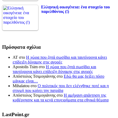
Ελληνική οικογένεια: ένα στοιχείο του
παρελθόντος (!)
Πρόσφατα σχόλια
ΑΤ
στο
Η χώρα που ζητά σωσίβιο και ταυτόχρονα κάνει
επίδειξη δύναμης στις αγορές
Apostolis Tsim
στο
Η χώρα που ζητά σωσίβιο και
ταυτόχρονα κάνει επίδειξη δύναμης στις αγορές
Απόστολος Τσιμογιάννης
στο
Εδώ θα μας δείξει πόσο
μάγκας είναι…
Mihalatou
στο
Ο πολιτικός που δεν ελέγχθηκε ποτέ και η
στιγμή που κρίνει την πατρίδα
Απόστολος Τσιμογιάννης
στο
Η αμήχανη απάντηση της
κυβέρνησης και τα κενά επιχειρήματα στα εθνικά θέματα
LastPoint.gr