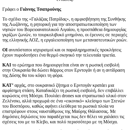
Γράφει ο
Γιάννης Τσαπρούνης
Το σχέδιο της «Γαλάζιας Πατρίδας», η αμφισβήτηση της Συνθήκης
της Λωζάννης, η ρητορική για την αποστρατιωτικοποίηση των
νησιών του Βορειοανατολικού Αιγαίου, η προσπάθεια δημιουργίας
γκρίζων ζωνών, το τουρκολιβυκό μνημόνιο, οι έρευνες σε περιοχές
της ελληνικής ΑΟΖ, η εργαλειοποίηση των μεταναστευτικών ροών.
ΟΙ
ανυπόστατοι ισχυρισμοί και οι παραληρηματικές προκλήσεις
έχουν πυροδοτήσει ένα θερμό σκηνικό την τελευταία τριετία.
ΚΑΙ
το ερώτημα που δημιουργείται είναι αν η ρωσική εισβολή
στην Ουκρανία θα δώσει θάρρος στον Ερντογάν ή αν η αντίδραση
της Δύσης θα του κόψει τη φόρα.
ΚΑΤ’
αρχάς, στο ουκρανικό ζήτημα ο Ερντογάν κρατάει μια
αμφίσημη στάση. Καταδικάζει τη ρωσική εισβολή, δεν επιβάλλει
κυρώσεις στη Μόσχα. Πουλάει drones και στρατιωτικό υλικό στον
Ζελένσκι, αλλά προχωρά σε ένα «εικονικό» κλείσιμο των Στενών
του Βοσπόρου, καθώς αφήνει ελεύθερα τα ρωσικά πλοία να
επιστρέφουν στους ναυστάθμους της Μαύρης Θάλασσας. Με
δημόσιες δηλώσεις του παραδέχεται πως δεν θέλει να χαλάσει τις
σχέσεις του με το Κίεβο, και πολύ περισσότερο με τη Μόσχα.