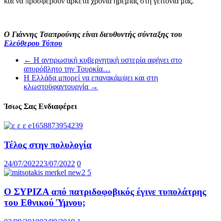
και να προσφέρουν αρκετά χρόνια ηρεμίας στη γειτονιά μας.
Ο Γιάννης Τσαπρούνης είναι διευθυντής σύνταξης του
Ελεύθερου Τύπου
←
Η αντιρωσική κυβερνητική υστερία αφήνει στο
απυρόβλητο την Τουρκία…
Η Ελλάδα μπορεί να επανακάμψει και στη
κλωστοϋφαντουργία
→
Ίσως Σας Ενδιαφέρει
Τέλος στην πολυλογία
24/07/2022
23/07/2022
0
Ο ΣΥΡΙΖΑ από πατριδοφοβικός έγινε τυπολάτρης
του Εθνικού Ύμνου;