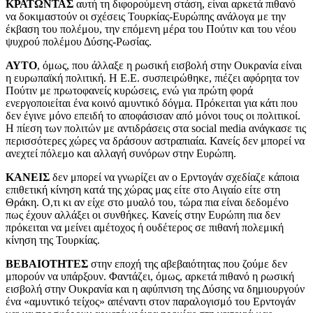
ΚΡΑΤΩΝΤΑΣ
αυτή τη διφορούμενη στάση, είναι αρκετά πιθανό
να δοκιμαστούν οι σχέσεις Τουρκίας-Ευρώπης ανάλογα με την
έκβαση του πολέμου, την επόμενη μέρα του Πούτιν και του νέου
ψυχρού πολέμου Δύσης-Ρωσίας.
ΑΥΤΟ
, όμως, που άλλαξε η ρωσική εισβολή στην Ουκρανία είναι
η ευρωπαϊκή πολιτική. Η Ε.Ε. συσπειρώθηκε, πιέζει αφόρητα τον
Πούτιν με πρωτοφανείς κυρώσεις, ενώ για πρώτη φορά
ενεργοποιείται ένα κοινό αμυντικό δόγμα. Πρόκειται για κάτι που
δεν έγινε μόνο επειδή το αποφάσισαν από μόνοι τους οι πολιτικοί.
Η πίεση των πολιτών με αντιδράσεις στα social media ανάγκασε τις
περισσότερες χώρες να δράσουν αστραπιαία. Κανείς δεν μπορεί να
ανεχτεί πόλεμο και αλλαγή συνόρων στην Ευρώπη.
ΚΑΝΕΙΣ
δεν μπορεί να γνωρίζει αν ο Ερντογάν σχεδίαζε κάποια
επιθετική κίνηση κατά της χώρας μας είτε στο Αιγαίο είτε στη
Θράκη. Ο,τι κι αν είχε στο μυαλό του, τώρα πια είναι δεδομένο
πως έχουν αλλάξει οι συνθήκες. Κανείς στην Ευρώπη πια δεν
πρόκειται να μείνει αμέτοχος ή ουδέτερος σε πιθανή πολεμική
κίνηση της Τουρκίας.
ΒΕΒΑΙΟΤΗΤΕΣ
στην εποχή της αβεβαιότητας που ζούμε δεν
μπορούν να υπάρξουν. Φαντάζει, όμως, αρκετά πιθανό η ρωσική
εισβολή στην Ουκρανία και η αφύπνιση της Δύσης να δημιουργούν
ένα «αμυντικό τείχος» απέναντι στον παραλογισμό του Ερντογάν