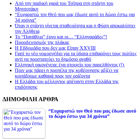
Από την παιδική χαρά του Τσίπρα στη στάχτη του
Μητσοτάκη
“Ευχαριστώ τον Θεό που μας έδωσε αυτό το δώρο έστω για
34 χρόνια”
Όταν η στάχτη γίνεται σταθερότητα και η Φύση αποκαλύπτει
την Αλήθεια
Το “Πανάθλιο” έργο και οι… “Ελληναράδες”!
Προοδευτισμός της πλάκας
Η Εβδομάδα που δεν μας Είπαν XXVIII
Γιατί το νέο νομοσχέδιο για τα ύδατα επιβαρύνει τους πολίτες
αντί να προστατεύει το δημόσιο αγαθό
Ελληνική οικογένεια: ένα στοιχείο του παρελθόντος (!)
Πριν μας πάρει η προπέλα της κυβέρνησης αξίζει να
κοιτάξουμε καθαρά προς τον ορίζοντα
Η Ελλάδα του μέλλοντος απέναντι στην Ελλάδα της
επιδότησης
ΔΗΜΟΦΙΛΗ ΑΡΘΡΑ
“Ευχαριστώ τον Θεό που μας έδωσε αυτό
το δώρο έστω για 34 χρόνια”