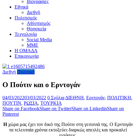
Βιογραφίες
Εθνικά
Διεθνή
Πολιτισμός
Αθλητισμός
Θρησκεία
Τεχνολογία
Social Media
ΜΜΕ
Η ΟΜΑΔΑ
Επικοινωνία
Διεθνή
Πολιτική
Ο Πούτιν και ο Ερντογάν
04/03/2022
03/03/2022
0 Σχόλια
ΔΙΕΘΝΗ
,
Ερντογάν
,
ΠΟΛΙΤΙΚΗ
,
ΠΟΥΤΙΝ
,
ΡΩΣΙΑ
,
ΤΟΥΡΚΙΑ
Share on Facebook
Share on Twitter
Share on Linkedin
Share on
Pinterest
Η
χώρα μας έχει τον δικό της Πούτιν στη γειτονιά της. Ο Ερντογάν
τα τελευταία χρόνια εκτοξεύει διαρκώς απειλές και προκαλεί
εντάσεις.