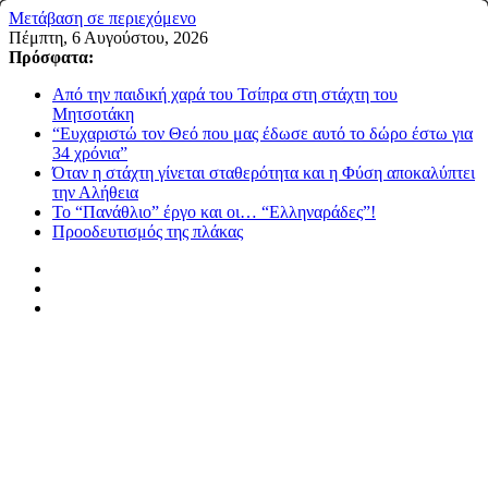
Μετάβαση σε περιεχόμενο
Πέμπτη, 6 Αυγούστου, 2026
Πρόσφατα:
Από την παιδική χαρά του Τσίπρα στη στάχτη του
Μητσοτάκη
“Ευχαριστώ τον Θεό που μας έδωσε αυτό το δώρο έστω για
34 χρόνια”
Όταν η στάχτη γίνεται σταθερότητα και η Φύση αποκαλύπτει
την Αλήθεια
Το “Πανάθλιο” έργο και οι… “Ελληναράδες”!
Προοδευτισμός της πλάκας