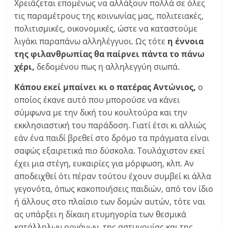
Χρειάζεται επομένως να αλλάξουν πολλά σε όλες
τις παραμέτρους της κοινωνίας μας, πολιτειακές,
πολιτισμικές, οικονομικές, ώστε να καταστούμε
λιγάκι παραπάνω αλληλέγγυοι. Ως τότε
η έννοια
της φιλανθρωπίας θα παίρνει πάντα το πάνω
χέρι,
δεδομένου πως η αλληλεγγύη σιωπά.
Κάπου εκεί μπαίνει κι ο πατέρας Αντώνιος,
ο
οποίος έκανε αυτό που μπορούσε να κάνει
σύμφωνα με την δική του κουλτούρα και την
εκκλησιαστική του παράδοση. Γιατί έτσι κι αλλιώς
εάν ένα παιδί βρεθεί στο δρόμο τα πράγματα είναι
σαφώς εξαιρετικά πιο δύσκολα. Τουλάχιστον εκεί
έχει μια στέγη, ευκαιρίες για μόρφωση, κλπ. Αν
αποδειχθεί ότι πέραν τούτου έχουν συμβεί κι άλλα
γεγονότα, όπως κακοποιήσεις παιδιών, από τον ίδιο
ή άλλους στο πλαίσιο των δομών αυτών, τότε ναι
ας υπάρξει η δίκαιη ετυμηγορία των θεσμικά
κατάλληλων οργάνων, της αστυνομίας και της