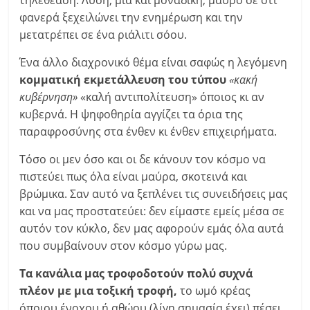
τηλεθέαση. Λύση; μία και μοναδική, μαύρο σε ότι
φανερά ξεχειλώνει την ενημέρωση και την
μετατρέπει σε ένα ριάλιτι σόου.
Ένα άλλο διαχρονικό θέμα είναι σαφώς η λεγόμενη
κομματική εκμετάλλευση του τύπου
«κακή
κυβέρνηση»
«καλή αντιπολίτευση» όποιος κι αν
κυβερνά. Η ψηφοθηρία αγγίζει τα όρια της
παραφροσύνης στα ένθεν κι ένθεν επιχειρήματα.
Τόσο οι μεν όσο και οι δε κάνουν τον κόσμο να
πιστεύει πως όλα είναι μαύρα, σκοτεινά και
βρώμικα. Σαν αυτό να ξεπλένει τις συνειδήσεις μας
και να μας προστατεύει: δεν είμαστε εμείς μέσα σε
αυτόν τον κύκλο, δεν μας αφορούν εμάς όλα αυτά
που συμβαίνουν στον κόσμο γύρω μας.
Τα κανάλια μας τροφοδοτούν πολύ συχνά
πλέον με μια τοξική τροφή,
το ωμό κρέας
όποιου ένοχου ή αθώου (λίγη σημασία έχει) πέσει