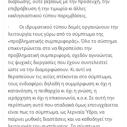
διαβίωσης, ούτε βεβαίως με την προσευχή, την
επιβράβευση ή την τιμωρία κι άλλες
εκκλησιαστικού τύπου παρεμβάσεις.
· Οι ιδρυματικού τύπου δομές οργανώνουν την
λειτουργία τους γύρω από το σύμπτωμα της
«προβληματικής συμπεριφοράς». Όλο το σύστημα
επικεντρώνεται στο να θεραπεύσει την
προβληματική συμπεριφορά, σχεδόν αγνοώντας
τις ψυχικές διεργασίες που έχουν συντελεστεί
ώστε να την διαμορφώσουν. Κι αντί να
θεραπεύουν τις αιτίες στέκονται στο σύμπτωμα,
τους ενδιαφέρει δηλαδή η συμμόρφωση κι όχι η
κατανόηση, η πειθαρχία κι όχι η γνώση, η
ιεράρχηση κι όχι η επικοινωνία, κ.ο.κ. Σε αυτή την
περίπτωση αυτό που σταδιακά όμως επιτυγχάνεται
είναι πως το σύμπτωμα, ως λερναία Ύδρα, να
παίρνει μυθικές διαστάσεις και να καθοδηγεί την
λειτουργία του συστήματος. Το σύμπτωμα