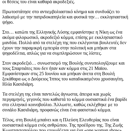
οι θέσεις του είναι καθαρά ακροδεξιές.
Πρωτοστάτησε στο αντιεμβολιαστικό κίνημα και συνδυάζει το
λαϊκισμό με την πατριδοκαπηλεία και φυσικά την… εκκλησιαστική
ψήφο.
Στο… κατώπι της Ελληνικής Λύσης εμφανίστηκε η Νίκη ως ένα
ακόμα φιλορωσικό, ακροδεξιό κόμμα, επίσης με εκκλησιαστικό
μανδύα. Πολλά από τα στελέχη της που εκλέγονται βουλευτές δεν
έχουν την παραμικρή εμπειρία στην πολιτική και μπήκαν στα
ψηφοδέλτια, απλώς για να συμπληρώσουν τις λίστες.
Στον ακροδεξιό… συνωστισμό της Βουλής συνυπολογίζουμε και
τους Σπαρτιάτες που δεν ήταν καν κόμμα στις 21 Μαϊου.
Εμφανίστηκαν στις 25 Ιουνίου και μπήκαν άνετα στη Βουλή
ξεκάθαρα ως ο Δούρειος Ίππος του καταδικασμένου χρυσαυγίτη,
Ηλία Κασιδιάρη.
Τα στελέχη της είναι παντελώς άγνωστα, άπειρα και χωρίς
περγαμηνές, γεγονός που καθιστά το κόμμα ουσιαστικά ένα βαρίδι
στο ελληνικό κοινοβούλιο. Άλλωστε, καθώς εκλέχθηκε με το
σινιάλο Κασιδιάρη, προφανώς είναι ένα φασιστικό κόμμα.
Τέλος, στη Βουλή μπαίνει και η Πλεύση Ελευθερίας που είναι
ουσιαστικά κόμμα ενός ανθρώπου. Της προέδρου της. Της Ζωής
Κωνσταντοπούλου που ετοιμάζεται για ένα «one woman show»