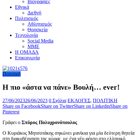
Βιογραφίες
Εθνικά
Διεθνή
Πολιτισμός
Αθλητισμός
Θρησκεία
Τεχνολογία
Social Media
ΜΜΕ
Η ΟΜΑΔΑ
Επικοινωνία
Πολιτική
Η πιο «άστα να πάνε» Βουλή… ever!
27/06/2023
26/06/2023
0 Σχόλια
ΕΚΛΟΓΕΣ
,
ΠΟΛΙΤΙΚΗ
Share on Facebook
Share on Twitter
Share on Linkedin
Share on
Pinterest
Γράφει ο
Σπύρος Πολυχρονόπουλος
Ο Κυριάκος Μητσοτάκης σηκώνει μανίκια για μία δεύτερη θητεία
στη διακυβέρνηση της χώρας, με ένα νέο φόντο στο ελληνικό