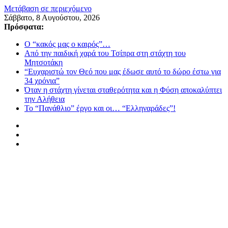
Μετάβαση σε περιεχόμενο
Σάββατο, 8 Αυγούστου, 2026
Πρόσφατα:
Ο “κακός μας ο καιρός”…
Από την παιδική χαρά του Τσίπρα στη στάχτη του
Μητσοτάκη
“Ευχαριστώ τον Θεό που μας έδωσε αυτό το δώρο έστω για
34 χρόνια”
Όταν η στάχτη γίνεται σταθερότητα και η Φύση αποκαλύπτει
την Αλήθεια
Το “Πανάθλιο” έργο και οι… “Ελληναράδες”!