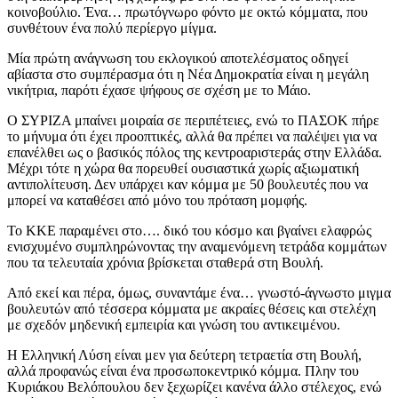
κοινοβούλιο. Ένα… πρωτόγνωρο φόντο με οκτώ κόμματα, που
συνθέτουν ένα πολύ περίεργο μίγμα.
Μία πρώτη ανάγνωση του εκλογικού αποτελέσματος οδηγεί
αβίαστα στο συμπέρασμα ότι η Νέα Δημοκρατία είναι η μεγάλη
νικήτρια, παρότι έχασε ψήφους σε σχέση με το Μάιο.
Ο ΣΥΡΙΖΑ μπαίνει μοιραία σε περιπέτειες, ενώ το ΠΑΣΟΚ πήρε
το μήνυμα ότι έχει προοπτικές, αλλά θα πρέπει να παλέψει για να
επανέλθει ως ο βασικός πόλος της κεντροαριστεράς στην Ελλάδα.
Μέχρι τότε η χώρα θα πορευθεί ουσιαστικά χωρίς αξιωματική
αντιπολίτευση. Δεν υπάρχει καν κόμμα με 50 βουλευτές που να
μπορεί να καταθέσει από μόνο του πρόταση μομφής.
Το ΚΚΕ παραμένει στο…. δικό του κόσμο και βγαίνει ελαφρώς
ενισχυμένο συμπληρώνοντας την αναμενόμενη τετράδα κομμάτων
που τα τελευταία χρόνια βρίσκεται σταθερά στη Βουλή.
Από εκεί και πέρα, όμως, συναντάμε ένα… γνωστό-άγνωστο μιγμα
βουλευτών από τέσσερα κόμματα με ακραίες θέσεις και στελέχη
με σχεδόν μηδενική εμπειρία και γνώση του αντικειμένου.
Η Ελληνική Λύση είναι μεν για δεύτερη τετραετία στη Βουλή,
αλλά προφανώς είναι ένα προσωποκεντρικό κόμμα. Πλην του
Κυριάκου Βελόπουλου δεν ξεχωρίζει κανένα άλλο στέλεχος, ενώ