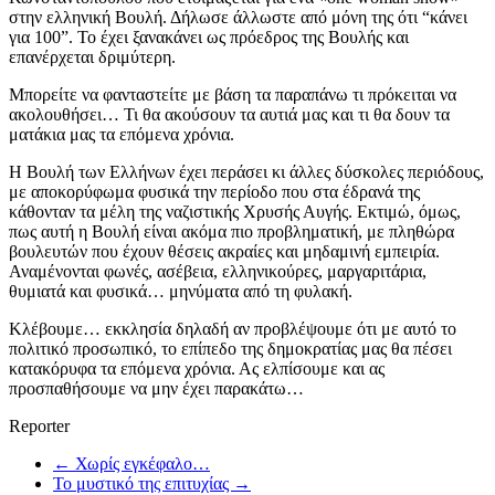
στην ελληνική Βουλή. Δήλωσε άλλωστε από μόνη της ότι “κάνει
για 100”. Το έχει ξανακάνει ως πρόεδρος της Βουλής και
επανέρχεται δριμύτερη.
Μπορείτε να φανταστείτε με βάση τα παραπάνω τι πρόκειται να
ακολουθήσει… Τι θα ακούσουν τα αυτιά μας και τι θα δουν τα
ματάκια μας τα επόμενα χρόνια.
Η Βουλή των Ελλήνων έχει περάσει κι άλλες δύσκολες περιόδους,
με αποκορύφωμα φυσικά την περίοδο που στα έδρανά της
κάθονταν τα μέλη της ναζιστικής Χρυσής Αυγής. Εκτιμώ, όμως,
πως αυτή η Βουλή είναι ακόμα πιο προβληματική, με πληθώρα
βουλευτών που έχουν θέσεις ακραίες και μηδαμινή εμπειρία.
Αναμένονται φωνές, ασέβεια, ελληνικούρες, μαργαριτάρια,
θυμιατά και φυσικά… μηνύματα από τη φυλακή.
Κλέβουμε… εκκλησία δηλαδή αν προβλέψουμε ότι με αυτό το
πολιτικό προσωπικό, το επίπεδο της δημοκρατίας μας θα πέσει
κατακόρυφα τα επόμενα χρόνια. Ας ελπίσουμε και ας
προσπαθήσουμε να μην έχει παρακάτω…
Reporter
←
Χωρίς εγκέφαλο…
Το μυστικό της επιτυχίας
→