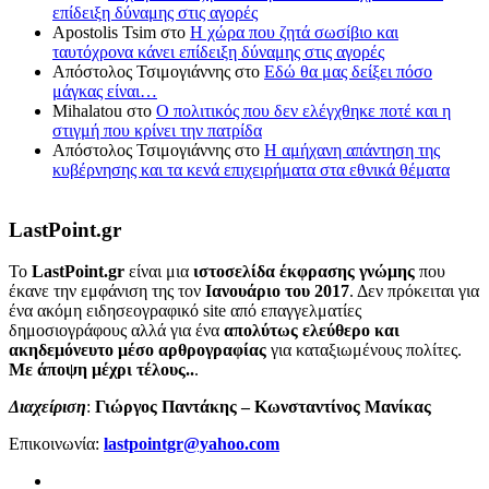
επίδειξη δύναμης στις αγορές
Apostolis Tsim
στο
Η χώρα που ζητά σωσίβιο και
ταυτόχρονα κάνει επίδειξη δύναμης στις αγορές
Απόστολος Τσιμογιάννης
στο
Εδώ θα μας δείξει πόσο
μάγκας είναι…
Mihalatou
στο
Ο πολιτικός που δεν ελέγχθηκε ποτέ και η
στιγμή που κρίνει την πατρίδα
Απόστολος Τσιμογιάννης
στο
Η αμήχανη απάντηση της
κυβέρνησης και τα κενά επιχειρήματα στα εθνικά θέματα
LastPoint.gr
To
LastPoint.gr
είναι μια
ιστοσελίδα έκφρασης γνώμης
που
έκανε την εμφάνιση της τον
Ιανουάριο του 2017
. Δεν πρόκειται για
ένα ακόμη ειδησεογραφικό site από επαγγελματίες
δημοσιογράφους αλλά για ένα
απολύτως ελεύθερο και
ακηδεμόνευτο μέσο αρθρογραφίας
για καταξιωμένους πολίτες.
Με άποψη μέχρι τέλους..
.
Διαχείριση
:
Γιώργος Παντάκης – Κωνσταντίνος Μανίκας
Επικοινωνία:
lastpointgr@yahoo.com