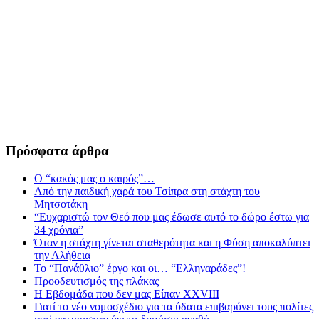
Πρόσφατα άρθρα
Ο “κακός μας ο καιρός”…
Από την παιδική χαρά του Τσίπρα στη στάχτη του
Μητσοτάκη
“Ευχαριστώ τον Θεό που μας έδωσε αυτό το δώρο έστω για
34 χρόνια”
Όταν η στάχτη γίνεται σταθερότητα και η Φύση αποκαλύπτει
την Αλήθεια
Το “Πανάθλιο” έργο και οι… “Ελληναράδες”!
Προοδευτισμός της πλάκας
Η Εβδομάδα που δεν μας Είπαν XXVIII
Γιατί το νέο νομοσχέδιο για τα ύδατα επιβαρύνει τους πολίτες