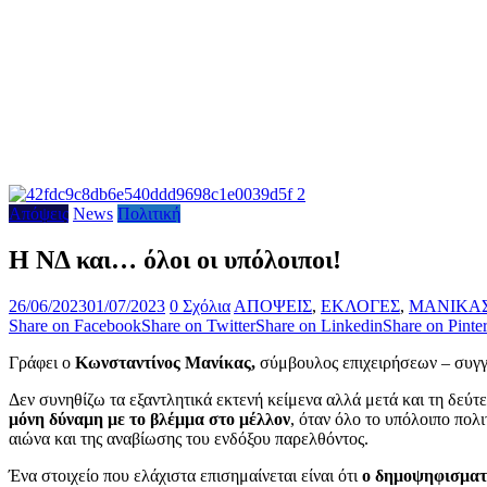
Απόψεις
News
Πολιτική
Η ΝΔ και… όλοι οι υπόλοιποι!
26/06/2023
01/07/2023
0 Σχόλια
ΑΠΟΨΕΙΣ
,
ΕΚΛΟΓΕΣ
,
ΜΑΝΙΚΑ
Share on Facebook
Share on Twitter
Share on Linkedin
Share on Pinter
Γράφει ο
Κωνσταντίνος Μανίκας,
σύμβουλος επιχειρήσεων – συγ
Δεν συνηθίζω τα εξαντλητικά εκτενή κείμενα αλλά μετά και τη δεύ
μόνη δύναμη με το βλέμμα στο μέλλον
, όταν όλο το υπόλοιπο πολ
αιώνα και της αναβίωσης του ενδόξου παρελθόντος.
Ένα στοιχείο που ελάχιστα επισημαίνεται είναι ότι
ο δημοψηφισματι