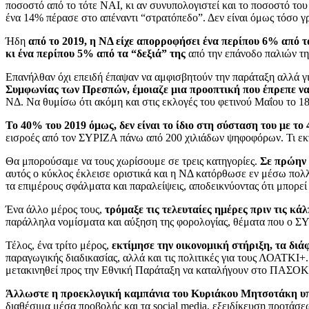
ποσοστό από το τότε ΝΑΙ, κι αν συνυπολογιστεί και το ποσοστό το
ένα 14% πέρασε στο απέναντι “στρατόπεδο”. Δεν είναι όμως τόσο γ
Ήδη
από το 2019, η ΝΔ είχε απορροφήσει ένα περίπου 6% από τ
κι ένα περίπου 5% από τα “δεξιά” της
από την επάνοδο παλιών τ
Επανήλθαν όχι επειδή έπαψαν να αμφισβητούν την παράταξη αλλά γι
Συμφωνίας των Πρεσπών, έμοιαζε μια προοπτική που έπρεπε ν
ΝΔ. Να θυμίσω ότι ακόμη και στις εκλογές του φετινού Μαΐου το 
Το 40% του 2019 όμως, δεν είναι το ίδιο στη σύσταση του με το
εισροές από τον ΣΥΡΙΖΑ πάνω από 200 χιλιάδων ψηφοφόρων. Τι εκτ
Θα μπορούσαμε να τους χωρίσουμε σε τρεις κατηγορίες.
Σε πρώην 
αυτός ο κύκλος έκλεισε οριστικά και η ΝΔ κατόρθωσε εν μέσω πολλ
τα επιμέρους σφάλματα και παραλείψεις, αποδεικνύοντας ότι μπορεί
Ένα άλλο μέρος τους,
τρόμαξε τις τελευταίες ημέρες πριν τις κ
παράλληλα νομίσματα και αύξηση της φορολογίας, θέματα που ο ΣΥΡ
Τέλος, ένα τρίτο μέρος,
εκτίμησε την οικονομική στήριξη, τα διά
παραγωγικής διαδικασίας, αλλά και τις πολιτικές για τους ΛΟΑΤΚΙ+.
μετακινηθεί προς την Εθνική Παράταξη να καταλήγουν στο ΠΑΣΟΚ,
Άλλωστε η προεκλογική καμπάνια του Κυριάκου Μητσοτάκη υπή
διαθέσιμα μέσα προβολής και τα social media, εξειδίκευση προτάσ