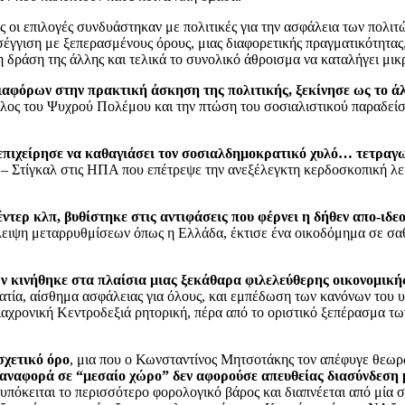
 οι επιλογές συνδυάστηκαν με πολιτικές για την ασφάλεια των πολι
έγγιση με ξεπερασμένους όρους, μιας διαφορετικής πραγματικότητας
η δράση της άλλης και τελικά το συνολικό άθροισμα να καταλήγει μι
αφόρων στην πρακτική άσκηση της πολιτικής, ξεκίνησε ως το άλ
τέλος του Ψυχρού Πολέμου και την πτώση του σοσιαλιστικού παραδείσ
επιχείρησε να καθαγιάσει τον σοσιαλδημοκρατικό χυλό… τετραγων
– Στίγκαλ στις ΗΠΑ που επέτρεψε την ανεξέλεγκτη κερδοσκοπική λει
τερ κλπ, βυθίστηκε στις αντιφάσεις που φέρνει η δήθεν απο-ιδε
ειψη μεταρρυθμίσεων όπως η Ελλάδα, έκτισε ένα οικοδόμημα σε σαθ
κινήθηκε στα πλαίσια μιας ξεκάθαρα φιλελεύθερης οικονομικής 
ατία, αίσθημα ασφάλειας για όλους, και εμπέδωση των κανόνων του 
ιαχρονική Κεντροδεξιά ρητορική, πέρα από το οριστικό ξεπέρασμα τω
σχετικό όρο
, μια που ο Κωνσταντίνος Μητσοτάκης τον απέφυγε θεωρ
αναφορά σε “μεσαίο χώρο” δεν αφορούσε απευθείας διασύνδεση μ
υπόκειται το περισσότερο φορολογικό βάρος και διαπνέεται από μία 