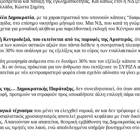
αξιοπρέπεια και πάταξη της εγκληματικότητας. Και κάπως έτσι η ΝΔ ξ
Ελλάδα, Κώστα Σημίτη.
 Νέα Δημοκρατία
, με τα χαρακτηριστικά που υπονοούν κάποιες “διαφ
ίδα, στο επίσημο νικητήριο μήνυμά του. Μια ΝΔ, που κατά τη γνώμη τ
έχεται για μοναδική αλήθεια μια παρελθοντική εκδοχή του Κέντρου απ
 Κεντροδεξιά, που εκτείνεται από τις παρυφές της Αριστεράς
, ό
 των κοινών αστικών αξιών που πάντα διέθετε η συντριπτική πλειοψη
ου 30% που ανάλογα με τις εξελίξεις και το εύρος των εναλλακτικών
ήδη μειοψηφία ανάμεσα στο εν δυνάμει 36% που τον εξέλεξε κάποτε 
. Κι αν όντως πρόκειται για τον άνθρωπο που εκτόξευσε το ΣΥΡΙΖΑ α
ιτείται με νέο κεντροαριστερό φορέα είναι σχεδόν αδύνατο να γίνει μ
ης της… Δημοκρατικής Παράταξης
, δεν συνειδητοποιεί, ότι όταν 
φή, προτιμούν να στραφούν προς οποιαδήποτε άλλη επιλογή πάρα να ε
ογικό τέχνασμα
που μένει να ελεγχθεί νομικά, αν και δεν τρέφουμε 
οσιαλιστικός χρυσαυγιτισμός αποτελεί χωριστό κεφάλαιο με έναν δικό
ς. Απαιτούνταν και απαιτείται, θεσμική εμβάθυνση της Δημοκρατίας κ
ται ως τιμητές του λαού, ενώ αποδεδειγμένα υπήρξαν βουτηγμένοι στ