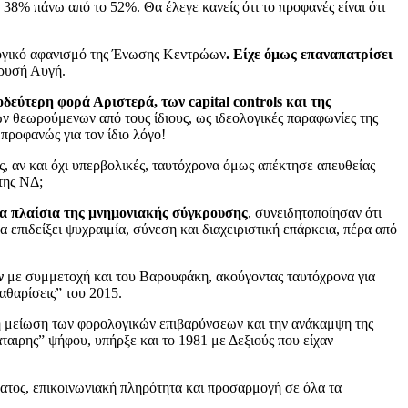
38% πάνω από το 52%. Θα έλεγε κανείς ότι το προφανές είναι ότι
κλογικό αφανισμό της Ένωσης Κεντρώων
. Είχε όμως επαναπατρίσει
ρυσή Αυγή.
δεύτερη φορά Αριστερά, των capital controls και της
ιων θεωρούμενων από τους ίδιους, ως ιδεολογικές παραφωνίες της
ροφανώς για τον ίδιο λόγο!
ς, αν και όχι υπερβολικές, ταυτόχρονα όμως απέκτησε απευθείας
της ΝΔ;
 πλαίσια της μνημονιακής σύγκρουσης
, συνειδητοποίησαν ότι
επιδείξει ψυχραιμία, σύνεση και διαχειριστική επάρκεια, πέρα από
ν
με συμμετοχή και του Βαρουφάκη, ακούγοντας ταυτόχρονα για
αθαρίσεις” του 2015.
ρη μείωση των φορολογικών επιβαρύνσεων και την ανάκαμψη της
άταιρης” ψήφου, υπήρξε και το 1981 με Δεξιούς που είχαν
ατος, επικοινωνιακή πληρότητα και προσαρμογή σε όλα τα