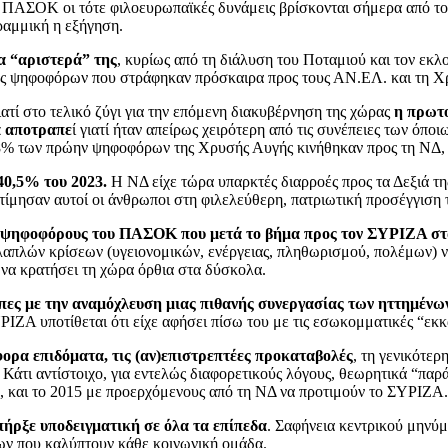
υ ΠΑΣΟΚ οι τότε φιλοευρωπαϊκές δυνάμεις βρίσκονται σήμερα από το 
ραμμική η εξήγηση.
α “αριστερά” της
, κυρίως από τη διάλυση του Ποταμιού και τον ε
ης ψηφοφόρων που στράφηκαν πρόσκαιρα προς τους ΑΝ.ΕΛ. και τη Χ
ατί στο τελικό ζύγι για την επόμενη διακυβέρνηση της χώρας
η πρωτο
α αποτραπε
ί γιατί ήταν απείρως χειρότερη από τις συνέπειες των όπο
18% των πρώην ψηφοφόρων της Χρυσής Αυγής κινήθηκαν προς τη ΝΔ, π
 40,5% του 2023.
Η ΝΔ είχε τώρα υπαρκτές διαρροές προς τα Δεξιά τη
ίμησαν αυτοί οι άνθρωποι στη φιλελεύθερη, πατριωτική προσέγγιση 
ψηφοφόρους του ΠΑΣΟΚ που μετά το βήμα προς τον ΣΥΡΙΖΑ στα
απλών κρίσεων (υγειονομικών, ενέργειας, πληθωρισμού, πολέμων) να 
 να κρατήσει τη χώρα όρθια στα δύσκολα.
άλπες με την αναμόχλευση μιας πιθανής συνεργασίας των ηττημένω
ΙΖΑ υποτίθεται ότι είχε αφήσει πίσω του με τις εσωκομματικές “εκκ
φορα επιδόματα, τις (αν)επιστρεπτέες προκαταβολές
, τη γενικότε
 Κάτι αντίστοιχο, για εντελώς διαφορετικούς λόγους, θεωρητικά “παρ
 και το 2015 με προερχόμενους από τη ΝΔ να προτιμούν το ΣΥΡΙΖΑ.
ρξε υποδειγματική σε όλα τα επίπεδα
. Σαφήνεια κεντρικού μηνύμ
εων που καλύπτουν κάθε κοινωνική ομάδα.