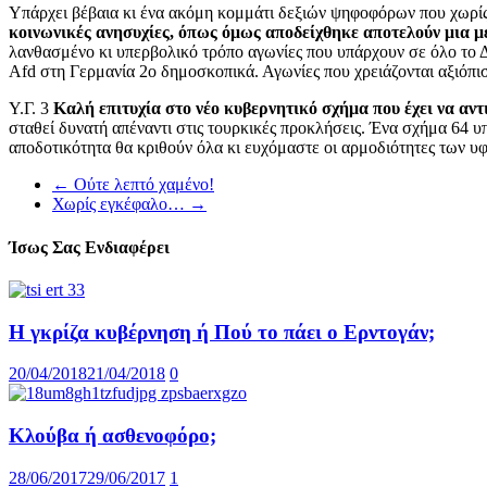
Υπάρχει βέβαια κι ένα ακόμη κομμάτι δεξιών ψηφοφόρων που χωρίς 
κοινωνικές ανησυχίες, όπως όμως αποδείχθηκε αποτελούν μια μ
λανθασμένο κι υπερβολικό τρόπο αγωνίες που υπάρχουν σε όλο το Δυ
Afd στη Γερμανία 2ο δημοσκοπικά. Αγωνίες που χρειάζονται αξιόπισ
Υ.Γ. 3
Καλή επιτυχία στο νέο κυβερνητικό σχήμα που έχει να αν
σταθεί δυνατή απέναντι στις τουρκικές προκλήσεις. Ένα σχήμα 64 υ
αποδοτικότητα θα κριθούν όλα κι ευχόμαστε οι αρμοδιότητες των υ
←
Ούτε λεπτό χαμένο!
Χωρίς εγκέφαλο…
→
Ίσως Σας Ενδιαφέρει
Η γκρίζα κυβέρνηση ή Πού το πάει ο Ερντογάν;
20/04/2018
21/04/2018
0
Κλούβα ή ασθενοφόρο;
28/06/2017
29/06/2017
1