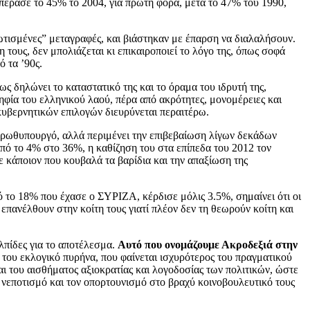
επέρασε το 45% το 2004, για πρώτη φορά, μετά το 47% του 1990,
ωτισμένες” μεταγραφές, και βιάστηκαν με έπαρση να διαλαλήσουν.
ους, δεν μπολιάζεται κι επικαιροποιεί το λόγο της, όπως σοφά
ό τα ’90ς.
πως δηλώνει το καταστατικό της και το όραμα του ιδρυτή της,
φία του ελληνικού λαού, πέρα από ακρότητες, μονομέρειες και
 κυβερνητικών επιλογών διευρύνεται περαιτέρω.
πρωθυπουργό, αλλά περιμένει την επιβεβαίωση λίγων δεκάδων
πό το 4% στο 36%, η καθίζηση του στα επίπεδα του 2012 τον
ε κάποιον που κουβαλά τα βαρίδια και την απαξίωση της
από το 18% που έχασε ο ΣΥΡΙΖΑ, κέρδισε μόλις 3.5%, σημαίνει ότι οι
πανέλθουν στην κοίτη τους γιατί πλέον δεν τη θεωρούν κοίτη και
ελπίδες για το αποτέλεσμα.
Αυτό που ονομάζουμε Ακροδεξιά στην
 του εκλογικό πυρήνα, που φαίνεται ισχυρότερος του πραγματικού
αι του αισθήματος αξιοκρατίας και λογοδοσίας των πολιτικών, ώστε
ο νεποτισμό και τον οπορτουνισμό στο βραχύ κοινοβουλευτικό τους