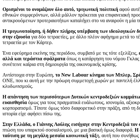
Ορισμένοι το ονομάζουν όλο αυτό, τριγωνική πολιτική
αφού αυτές
εθνικών συμφερόντων, αλλά μάλλον πρόκειται για επιφανειακή προσ
αντικρουόμενων προτεραιοτήτων καταλήγει στο να αναιρούν η μία τ
Η τριγωνοποίηση, ή δήθεν πλήρης υπέρβαση των ιδεολογικών δι
στην εξουσία
για δύο τετραετίες, με άλλο πλέον αφήγημα μετά το 
τετραετία με τον Κάρτερ.
Ένα εφεύρημα εκείνης της περιόδου, συμβατό με τις τότε εξελίξεις,
αλλά και τεράστια σφάλματα
όπως η κατάργηση του νόμου Γκλας 
συνέτεινε καίρια στη δημιουργία της οικονομικής κρίσης.
Αντίστοιχα στην Ευρώπη,
το New Labour κίνημα των Μπλερ, Σρέν
ΟΝΕ, που κι αυτή με την πρόωρη συμμετοχή χωρών με παντελή έλλ
κλυδωνισμούς.
Η απάντηση των περισσότερων Δυτικών κεντροδεξιών κομμάτων 
ευαισθησία
όμως για τους πραγματικά ευάλωτους, ισονομία, αξιοκρ
κορπορατισμό. Τίποτε όμως τόσο διαφορετικό στην πράξη, από τη δ
ιστορία είχε αφήσει πίσω της.
Στην Ελλάδα, ο Γιάννης Λούλης εισήγαγε στην Κεντροδεξιά τον 
πτώση του υπαρκτού σοσιαλισμού, με μια βασική όμως διαφορά.
Η 
ταύτιση με τη μεγάλη μεσαία κοινωνική τάξ
η, αυτή που συνήθως 