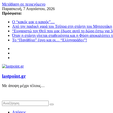
Μετάβαση σε περιεχόμενο
Παρασκευή, 7 Αυγούστου, 2026
Πρόσφατα:
Ο “κακός μας ο καιρός”…
Από την παιδική χαρά του Τσίπρα στη στάχτη του Μητσοτάκη
“Ευχαριστώ τον Θεό που μας έδωσε αυτό το δώρο έστω για 3
Όταν η στάχτη γίνεται σταθερότητα και η Φύση αποκαλύπτει 
Το “Πανάθλιο” έργο και οι… “Ελληναράδες”!
lastpoint.gr
Με άποψη μέχρι τέλους…
Απόψεις