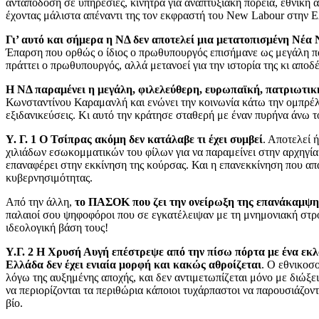
ανταπόδοση σε υπηρεσίες, κίνητρα για αναπτυξιακή πορεία, εθνική 
έχοντας μάλιστα απέναντι της τον εκφραστή του New Labour στην 
Γι’ αυτό και σήμερα η ΝΔ δεν αποτελεί μια μετατοπισμένη Νέα
Έπαρση που ορθώς ο ίδιος ο πρωθυπουργός επισήμανε ως μεγάλη παγ
πράττει ο πρωθυπουργός, αλλά μετανοεί για την ιστορία της κι αποδ
Η ΝΔ παραμένει η μεγάλη, φιλελεύθερη, ευρωπαϊκή, πατριωτική
Κωνσταντίνου Καραμανλή και ενώνει την κοινωνία κάτω την ομπρέλα
εξιδανικεύσεις. Κι αυτό την κράτησε σταθερή με έναν πυρήνα άνω τ
Υ. Γ. 1 Ο Τσίπρας ακόμη δεν κατάλαβε τι έχει συμβεί
. Αποτελεί 
χιλιάδων εσωκομματικών του φίλων για να παραμείνει στην αρχηγία
επαναφέρει στην εκκίνηση της κούρσας. Και η επανεκκίνηση που απα
κυβερνησιμότητας.
Από την άλλη,
το ΠΑΣΟΚ που ζει την ονείρωξη της επανάκαμψ
παλαιοί σου ψηφοφόροι που σε εγκατέλειψαν με τη μνημονιακή στρο
ιδεολογική βάση τους!
Υ.Γ. 2 Η Χρυσή Αυγή επέστρεψε από την πίσω πόρτα με ένα εκλ
Ελλάδα δεν έχει ενιαία μορφή και κακώς αθροίζεται
. Ο εθνικοσ
λόγω της αυξημένης αποχής, και δεν αντιμετωπίζεται μόνο με διώξει
να περιορίζονται τα περιθώρια κάποιοι τυχάρπαστοι να παρουσιάζον
βίο.