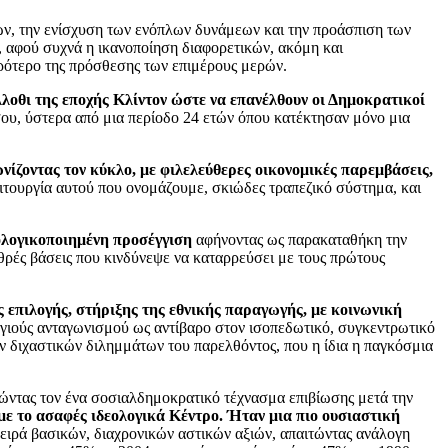
τών, την ενίσχυση των ενόπλων δυνάμεων και την προάσπιση των
, αφού συχνά η ικανοποίηση διαφορετικών, ακόμη και
κρότερο της πρόσθεσης των επιμέρους μερών.
λοθι της εποχής Κλίντον ώστε να επανέλθουν οι Δημοκρατικοί
ου, ύστερα από μια περίοδο 24 ετών όπου κατέκτησαν μόνο μια
ίζοντας τον κύκλο, με φιλελεύθερες οικονομικές παρεμβάσεις,
τουργία αυτού που ονομάζουμε, σκιώδες τραπεζικό σύστημα, και
ολογικοποιημένη προσέγγιση
αφήνοντας ως παρακαταθήκη την
ρές βάσεις που κινδύνεψε να καταρρεύσει με τους πρώτους
επιλογής, στήριξης της εθνικής παραγωγής, με κοινωνική
υγιούς ανταγωνισμού ως αντίβαρο στον ισοπεδωτικό, συγκεντρωτικό
ν διχαστικών διλημμάτων του παρελθόντος, που η ίδια η παγκόσμια
ώντας τον ένα σοσιαλδημοκρατικό τέχνασμα επιβίωσης μετά την
ε το ασαφές ιδεολογικά Κέντρο. Ήταν μια πιο ουσιαστική
σειρά βασικών, διαχρονικών αστικών αξιών, απαιτώντας ανάλογη