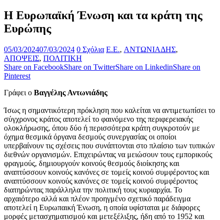
Η Ευρωπαϊκή Ένωση και τα κράτη της
Ευρώπης
05/03/2024
07/03/2024
0 Σχόλια
E.E.
,
ΑΝΤΩΝΙΑΔΗΣ
,
ΑΠΟΨΕΙΣ
,
ΠΟΛΙΤΙΚΗ
Share on Facebook
Share on Twitter
Share on Linkedin
Share on
Pinterest
Γράφει ο
Βαγγέλης Αντωνιάδης
Ίσως η σημαντικότερη πρόκληση που καλείται να αντιμετωπίσει το
σύγχρονος κράτος αποτελεί το φαινόμενο της περιφερειακής
ολοκλήρωσης, όπου δύο ή περισσότερα κράτη συγκροτούν με
όχημα θεσμικά όργανα δεσμούς συνεργασίας οι οποίοι
υπερβαίνουν τις σχέσεις που συνάπτονται στο πλαίσιο των τυπικών
διεθνών οργανισμών. Επιχειρώντας να μειώσουν τους εμπορικούς
φραγμούς, δημιουργούν κοινούς θεσμούς διοίκησης και
αναπτύσσουν κοινούς κανόνες σε τομείς κοινού συμφέροντος και
αναπτύσσουν κοινούς κανόνες σε τομείς κοινού συμφέροντος
διατηρώντας παράλληλα την πολιτική τους κυριαρχία. Το
αρχαιότερο αλλά και πλέον προηγμένο σχετικό παράδειγμα
αποτελεί η Ευρωπαική Ένωση, η οποία υφίσταται με διάφορες
μορφές μετασχηματισμού και μετεξέλιξης, ήδη από το 1952 και