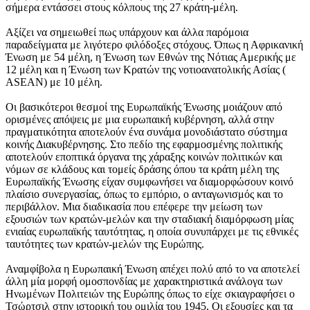
σήμερα εντάσσει στους κόλπους της 27 κράτη-μέλη.
Αξίζει να σημειωθεί πως υπάρχουν και άλλα παρόμοια
παραδείγματα με λιγότερο φιλόδοξες στόχους. Όπως η Αφρικανική
Ένωση με 54 μέλη, η Ένωση των Εθνών της Νότιας Αμερικής με
12 μέλη και η Ένωση των Κρατών της νοτιοανατολικής Ασίας (
ΑSEAN) με 10 μέλη.
Οι βασικότεροι θεσμοί της Ευρωπαϊκής Ένωσης μοιάζουν από
ορισμένες απόψεις με μια ευρωπαική κυβέρνηση, αλλά στην
πραγματικότητα αποτελούν ένα συνάμα μονοδιάστατο σύστημα
κοινής Διακυβέρνησης. Στο πεδίο της εφαρμοσμένης πολιτικής
αποτελούν εποπτικά όργανα της χάραξης κοινών πολιτικών και
νόμων σε κλάδους και τομείς δράσης όπου τα κράτη μέλη της
Ευρωπαϊκής Ένωσης είχαν συμφωνήσει να διαμορφώσουν κοινό
πλαίσιο συνεργασίας, όπως το εμπόριο, ο ανταγωνισμός και το
περιβάλλον. Μια διαδικασία που επέφερε την μείωση των
εξουσιών των κρατών-μελών και την σταδιακή διαμόρφωση μίας
ενιαίας ευρωπαϊκής ταυτότητας, η οποία συνυπάρχει με τις εθνικές
ταυτότητες των κρατών-μελών της Ευρώπης.
Αναμφίβολα η Ευρωπαική Ένωση απέχει πολύ από το να αποτελεί
άλλη μία μορφή ομοσπονδίας με χαρακτηριστικά ανάλογα των
Ηνωμένων Πολιτειών της Ευρώπης όπως το είχε σκιαγραφήσει ο
Τσώρτσιλ στην ιστορική του ομιλία του 1945. Οι εξουσίες και τα