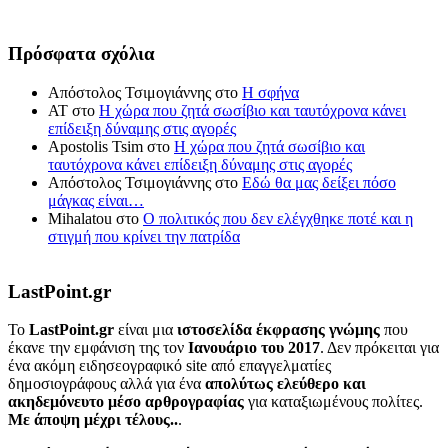
Πρόσφατα σχόλια
Απόστολος Τσιμογιάννης
στο
Η σφήνα
ΑΤ
στο
Η χώρα που ζητά σωσίβιο και ταυτόχρονα κάνει
επίδειξη δύναμης στις αγορές
Apostolis Tsim
στο
Η χώρα που ζητά σωσίβιο και
ταυτόχρονα κάνει επίδειξη δύναμης στις αγορές
Απόστολος Τσιμογιάννης
στο
Εδώ θα μας δείξει πόσο
μάγκας είναι…
Mihalatou
στο
Ο πολιτικός που δεν ελέγχθηκε ποτέ και η
στιγμή που κρίνει την πατρίδα
LastPoint.gr
To
LastPoint.gr
είναι μια
ιστοσελίδα έκφρασης γνώμης
που
έκανε την εμφάνιση της τον
Ιανουάριο του 2017
. Δεν πρόκειται για
ένα ακόμη ειδησεογραφικό site από επαγγελματίες
δημοσιογράφους αλλά για ένα
απολύτως ελεύθερο και
ακηδεμόνευτο μέσο αρθρογραφίας
για καταξιωμένους πολίτες.
Με άποψη μέχρι τέλους..
.