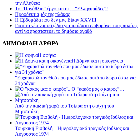
την Αλήθεια
Το “Πανάθλιο” έργο και οι… “Ελληναράδες”!
Προοδευτισμός της πλάκας
Η Εβδομάδα που δεν μας Είπαν XXVIII
Γιατί το νέο νομοσχέδιο για τα ύδατα επιβαρύνει τους πολίτες
αντί να προστατεύει το δημόσιο αγαθό
ΔΗΜΟΦΙΛΗ ΑΡΘΡΑ
Η σφήνα
Η Δόμνα και η οικογένεια
“Ευχαριστώ τον Θεό που μας έδωσε αυτό το δώρο έστω για
34 χρόνια”
Ο “κακός μας ο καιρός”…
Από την παιδική χαρά του Τσίπρα στη στάχτη του
Μητσοτάκη
Τουρκική Εισβολή – Ημερολογιακά τραγικός Ιούλιος και
Αύγουστος 1974