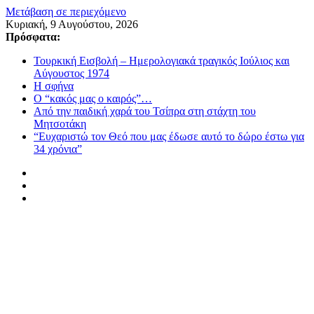
Μετάβαση σε περιεχόμενο
Κυριακή, 9 Αυγούστου, 2026
Πρόσφατα:
Τουρκική Εισβολή – Ημερολογιακά τραγικός Ιούλιος και
Αύγουστος 1974
Η σφήνα
Ο “κακός μας ο καιρός”…
Από την παιδική χαρά του Τσίπρα στη στάχτη του
Μητσοτάκη
“Ευχαριστώ τον Θεό που μας έδωσε αυτό το δώρο έστω για
34 χρόνια”