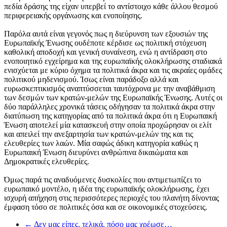
πεδία δράσης της είχαν υπερβεί το αντίστοιχο κάθε άλλου θεσμού
περιφερειακής οργάνωσης και ενοποίησης.
Παρόλα αυτά είναι γεγονός πως η διεύρυνση των εξουσιών της
Ευρωπαϊκής Ένωσης ουδέποτε κέρδισε ως πολιτική στόχευση
καθολική αποδοχή και γενική συναίνεση, ενώ η αντίδραση στο
ενοποιητικό εγχείρημα και της ευρωπαϊκής ολοκλήρωσης σταδιακά
ενισχύεται με κύριο όχημα τα πολιτικά άκρα και τις ακραίες ομάδες
πολιτικού μηδενισμού. Ίσως είναι παράδοξο αλλά και
ευρωσκεπτικισμός αναπτύσσεται ταυτόχρονα με την αναβάθμιση
των δεσμών των κρατών-μελών της Ευρωπαϊκής Ένωσης. Αυτές οι
δύο παράλληλες χρονικά τάσεις οδήγησαν τα πολιτικά άκρα στην
διατύπωση της κατηγορίας από τα πολιτικά άκρα ότι η Ευρωπαική
Ένωση αποτελεί μία κατασκευή στην οποία προχώρησαν οι ελίτ
και απειλεί την ανεξαρτησία των κρατών-μελών της και τις
ελευθερίες των λαών. Μία σαφώς άδικη κατηγορία καθώς η
Ευρωπαική Ένωση διευρύνει ανθρώπινα δικαιώματα και
Δημοκρατικές ελευθερίες.
Όμως παρά τις αναδυόμενες δυσκολίες που αντιμετωπίζει το
ευρωπαικό μοντέλο, η ιδέα της ευρωπαϊκής ολοκλήρωσης, έχει
ισχυρή απήχηση στις περισσότερες περιοχές του πλανήτη δίνοντας
έμφαση τόσο σε πολιτικές όσα και σε οικονομικές στοχεύσεις.
←
Δεν μας είπες, τελικά, πόσο μας χρέωσε…