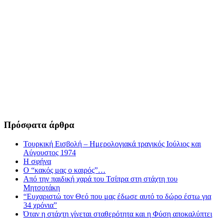
Πρόσφατα άρθρα
Τουρκική Εισβολή – Ημερολογιακά τραγικός Ιούλιος και
Αύγουστος 1974
Η σφήνα
Ο “κακός μας ο καιρός”…
Από την παιδική χαρά του Τσίπρα στη στάχτη του
Μητσοτάκη
“Ευχαριστώ τον Θεό που μας έδωσε αυτό το δώρο έστω για
34 χρόνια”
Όταν η στάχτη γίνεται σταθερότητα και η Φύση αποκαλύπτει