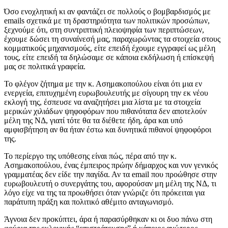
Όσο ενοχλητική κι αν φαντάζει σε πολλούς ο βομβαρδισμός με
emails σχετικά με τη δραστηριότητα των πολιτικών προσώπων,
ξεχνούμε ότι, στη συντριπτική πλειοψηφία των περιπτώσεων,
έχουμε δώσει τη συναίνεσή μας, παραχωρώντας τα στοιχεία στους
κομματικούς μηχανισμούς, είτε επειδή έχουμε εγγραφεί ως μέλη
τους, είτε επειδή τα δηλώσαμε σε κάποια εκδήλωση ή επίσκεψή
μας σε πολιτικά γραφεία.
Το φλέγον ζήτημα με την κ. Ασημακοπούλου είναι ότι μια εν
ενεργεία, επιτυχημένη ευρωβουλευτής με σίγουρη την εκ νέου
εκλογή της, έσπευσε να αναζητήσει μια λίστα με τα στοιχεία
μερικών χιλιάδων ψηφοφόρων που πιθανότατα δεν αποτελούν
μέλη της ΝΔ, γιατί τότε θα τα διέθετε ήδη, άρα και υπό
αμφισβήτηση αν θα ήταν έστω και δυνητικά πιθανοί ψηφοφόροι
της.
Το περίεργο της υπόθεσης είναι πώς, πέρα από την κ.
Ασημακοπούλου, ένας έμπειρος πρώην δήμαρχος και νυν γενικός
γραμματέας δεν είδε την παγίδα. Αν τα email που προώθησε στην
ευρωβουλευτή ο συνεργάτης του, αφορούσαν μη μέλη της ΝΔ, τι
λόγο είχε να της τα προωθήσει όταν γνώριζε ότι πρόκειται για
παράτυπη πράξη και πολιτικό αθέμιτο ανταγωνισμό.
Άγνοια δεν προκύπτει, άρα ή παρασύρθηκαν κι οι δυο πάνω στη