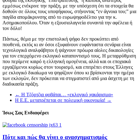
φούρια της εκλογικής “επιστράτευσης” ή κάποιος ανώτερος
εμμέσως ενέκρινε την πράξη, με την υπόσχεση ότι τα στοιχεία θα
δοθούν σε όλους τους υποψήφιους, στήνοντας “εν άγνοια του;” μια
παγίδα απομάκρυνσης από το ευρωψηφοδέλτιο για την κ.
Ασημακοπούλου. Όταν η εξουσιολαγνεία συναντά την αφέλεια ή
τον δόλο!
Πάντως, θέμα με την επιστολική ψήφο δεν προκύπτει από
πουθενά, εκτός κι αν όσοι εξυφαίνουν ευφάνταστα σενάρια είναι
τεχνολογικά αναλφάβητοι ή ψάχνουν πρόωρα αίολες δικαιολογίες
για τον επερχόμενο εκλογικό καταποντισμό τους. Η μεταρρύθμιση
που περίμενε καιρό η ελληνική ομογένεια, αλλά και οι εποχιακά
εργαζόμενοι κυρίως στον τουρισμό, και επιτρέπει στους Έλληνες
με εκλογικό δικαίωμα να ψηφίζουν όπου κι βρίσκονται την ημέρα
των εκλογών, δεν πρόκειται να στιγματιστεί από μια άσχετη με τη
διαδικασία πράξη.
←
Η Τζόρτζια φοβάται… «εκλογικό χακάρισμα»
Η Ε.Ε. μετατρέπεται σε πολεμική οικονομία!
→
Ίσως Σας Ενδιαφέρει
Πότε και πώς θα γίνει ο ανασχηματισμός