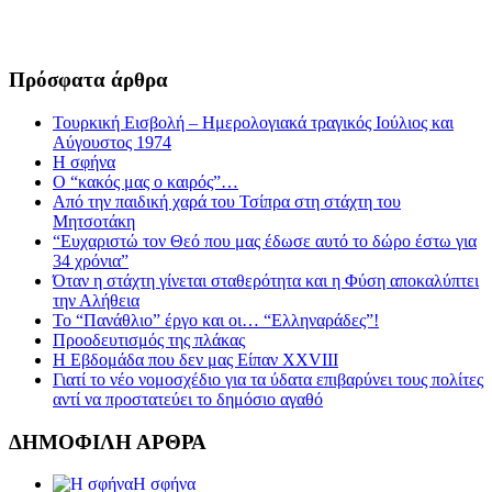
Πρόσφατα άρθρα
Τουρκική Εισβολή – Ημερολογιακά τραγικός Ιούλιος και
Αύγουστος 1974
Η σφήνα
Ο “κακός μας ο καιρός”…
Από την παιδική χαρά του Τσίπρα στη στάχτη του
Μητσοτάκη
“Ευχαριστώ τον Θεό που μας έδωσε αυτό το δώρο έστω για
34 χρόνια”
Όταν η στάχτη γίνεται σταθερότητα και η Φύση αποκαλύπτει
την Αλήθεια
Το “Πανάθλιο” έργο και οι… “Ελληναράδες”!
Προοδευτισμός της πλάκας
Η Εβδομάδα που δεν μας Είπαν XXVIII
Γιατί το νέο νομοσχέδιο για τα ύδατα επιβαρύνει τους πολίτες
αντί να προστατεύει το δημόσιο αγαθό
ΔΗΜΟΦΙΛΗ ΑΡΘΡΑ
Η σφήνα