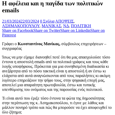
Η αφέλεια και η παγίδα των πολιτικών
emails
21/03/2024
22/03/2024
0 Σχόλια
ΑΠΟΨΕΙΣ
,
ΑΣΗΜΑΚΟΠΟΥΛΟΥ
,
ΜΑΝΙΚΑΣ
,
ΝΔ
,
ΠΟΛΙΤΙΚΗ
Share on Facebook
Share on Twitter
Share on Linkedin
Share on
Pinterest
Γράφει ο
Κωνσταντίνος Μανίκας,
σύμβουλος επιχειρήσεων –
συγγραφέας
Ίσως να μην είχαμε διανοηθεί ποτέ ότι θα μας απασχολούσε τόσο
έντονα η αποστολή emails από τα πολιτικά γράφεις και τους κάθε
λογής υποψήφιους. Πρόκειται για μια συνηθισμένη διαδικασία κι
ανεξάρτητα από το πόσο τακτική είναι η αποστολή ή αν έστω κι
ελάχιστα από αυτά αναγνώσκονται από τους παραλήπτες κι ακόμη
λιγότερο επηρεάζουν την ψήφο τους, στην ψηφιακή εποχή μας,
αποτελεί μια απαραίτητη πρωτοβουλία, έστω και τυπικής
υπενθύμισης του ονόματος και της παρουσίας ενός πολιτικού.
Τι είναι αυτό που έριξε τόσο έντονα τα φώτα της δημοσιότητας
στην περίπτωση της κ. Ασημακοπούλου, τι έγινε με λάθος και
μάλλον πονηρό τρόπο και πώς θα μπορούσε να έχει αποφευχθεί το
όλο ζήτημα;