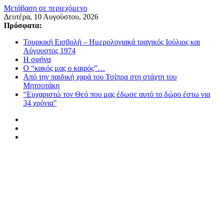
Μετάβαση σε περιεχόμενο
Δευτέρα, 10 Αυγούστου, 2026
Πρόσφατα:
Τουρκική Εισβολή – Ημερολογιακά τραγικός Ιούλιος και
Αύγουστος 1974
Η σφήνα
Ο “κακός μας ο καιρός”…
Από την παιδική χαρά του Τσίπρα στη στάχτη του
Μητσοτάκη
“Ευχαριστώ τον Θεό που μας έδωσε αυτό το δώρο έστω για
34 χρόνια”