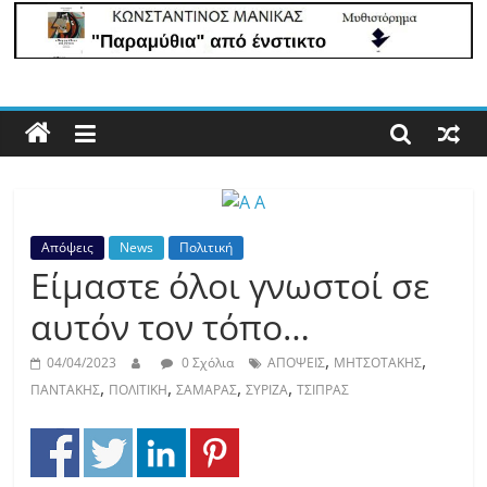
Με
άποψη
μέχρι
τέλους…
Απόψεις
News
Πολιτική
Είμαστε όλοι γνωστοί σε
αυτόν τον τόπο…
,
,
04/04/2023
0 Σχόλια
ΑΠΟΨΕΙΣ
ΜΗΤΣΟΤΑΚΗΣ
,
,
,
,
ΠΑΝΤΑΚΗΣ
ΠΟΛΙΤΙΚΗ
ΣΑΜΑΡΑΣ
ΣΥΡΙΖΑ
ΤΣΙΠΡΑΣ