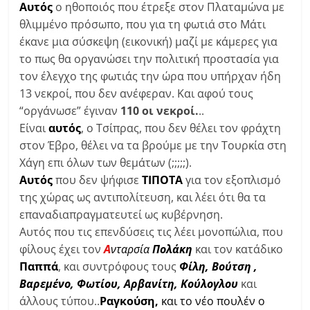
Αυτός
ο ηθοποιός που έτρεξε στον Πλαταμώνα με
θλιμμένο πρόσωπο, που για τη φωτιά στο Μάτι
έκανε μια σύσκεψη (εικονική) μαζί με κάμερες για
το πως θα οργανώσει την πολιτική προστασία για
τον έλεγχο της φωτιάς την ώρα που υπήρχαν ήδη
13 νεκροί, που δεν ανέφεραν. Και αφού τους
“οργάνωσε” έγιναν
110 οι νεκροί.
..
Είναι
αυτός
, ο Τσίπρας, που δεν θέλει τον φράχτη
στον Έβρο, θέλει να τα βρούμε με την Τουρκία στη
Χάγη επι όλων των θεμάτων (;;;;;).
Αυτός
που δεν ψήφισε
ΤΙΠΟΤΑ
για τον εξοπλισμό
της χώρας ως αντιπολίτευση, και λέει ότι θα τα
επαναδιαπραγματευτεί ως κυβέρνηση.
Αυτός που τις επενδύσεις τις λέει μονοπώλια, που
φίλους έχει τον
Α
νταρσία
Πολάκη
και τον κατάδικο
Παππά
, και συντρόφους τους
Φίλη, Βούτση ,
Βαρεμέ
νο, Φωτίου, Αρβανίτη, Κούλογλου
και
άλλους τύπου..
Ραγκούση,
και το
νέο
πουλέν ο