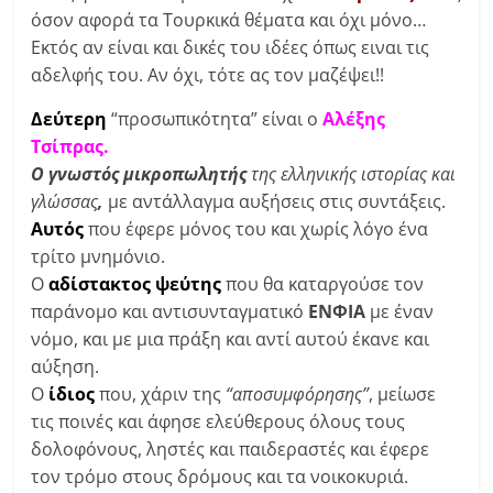
όσον αφορά τα Τουρκικά θέματα και όχι μόνο…
Εκτός αν είναι και δικές του ιδέες όπως ειναι τις
αδελφής του. Αν όχι, τότε ας τον μαζέψει!!
Δεύτερη
“προσωπικότητα” είναι ο
Αλέξης
Τσίπρας.
Ο γνωστός μικροπωλητής
της ελληνικής ιστορίας και
γλώσσας
,
με αντάλλαγμα αυξήσεις στις συντάξεις.
Αυτός
που έφερε μόνος του και χωρίς λόγο ένα
τρίτο μνημόνιο.
Ο
αδίστακτος ψεύτης
που θα καταργούσε τον
παράνομο και αντισυνταγματικό
ΕΝΦΙΑ
με έναν
νόμο, και με μια πράξη και αντί αυτού έκανε και
αύξηση.
Ο
ίδιος
που, χάριν της
“αποσυμφόρησης”
, μείωσε
τις ποινές και άφησε ελεύθερους όλους τους
δολοφόνους, ληστές και παιδεραστές και έφερε
τον τρόμο στους δρόμους και τα νοικοκυριά.