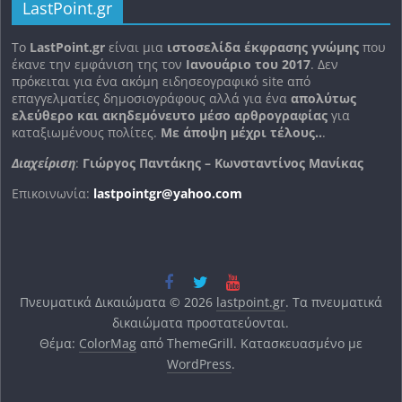
LastPoint.gr
To
LastPoint.gr
είναι μια
ιστοσελίδα έκφρασης γνώμης
που
έκανε την εμφάνιση της τον
Ιανουάριο του 2017
. Δεν
πρόκειται για ένα ακόμη ειδησεογραφικό site από
επαγγελματίες δημοσιογράφους αλλά για ένα
απολύτως
ελεύθερο και ακηδεμόνευτο μέσο αρθρογραφίας
για
καταξιωμένους πολίτες.
Με άποψη μέχρι τέλους..
.
Διαχείριση
:
Γιώργος Παντάκης – Κωνσταντίνος Μανίκας
Επικοινωνία:
lastpointgr@yahoo.com
Πνευματικά Δικαιώματα © 2026
lastpoint.gr
. Τα πνευματικά
δικαιώματα προστατεύονται.
Θέμα:
ColorMag
από ThemeGrill. Κατασκευασμένο με
WordPress
.