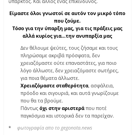
υπαρκτός. Και άλλος ένας επικίνδυνος.
Είμαστε όλοι γνωστοί σε
αυτόν
τον μικρό τόπο
που ζούμε.
Τόσο για την ύπαρξη μας, για τις πράξεις μας
αλλά κυρίος για…την ανυπαρξία μας
Δεν θέλουμε ψεύτες, τους ζήσαμε και τους
πληρώσαμε ακριβά πρόσφατα, δεν
χρειαζόμαστε ούτε επαναστάτες, για ποιο
λόγο άλλωστε, δεν χρειαζόμαστε σωτήρες,
για ποια θέματα άλλωστε.
Χρειαζόμαστε
σταθερότητα
, ασφάλεια,
πρόοδο και σιγουριά, και αυτά γνωρίζουμε
που θα τα βρούμε.
Πάντως
όχι στην αριστερά
που ποτέ
παγκόσμια και ιστορικά δεν τα παρείχαν.
*
φωτογραφία απο το gegonota.news