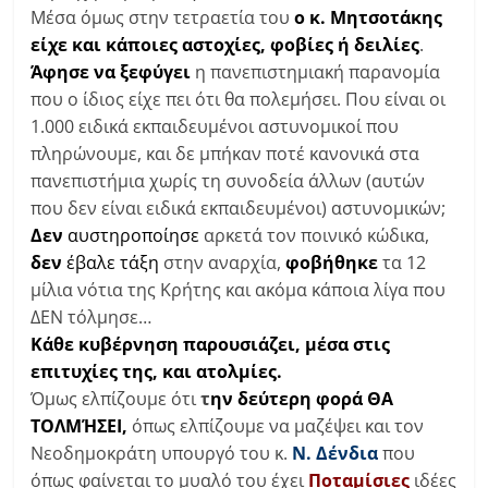
Μέσα όμως στην τετραετία του
ο κ. Μητσοτάκης
είχε και κάποιες αστοχίες, φοβίες ή δειλίες
.
Άφησε να ξεφύγει
η πανεπιστημιακή παρανομία
που ο ίδιος είχε πει ότι θα πολεμήσει. Που είναι οι
1.000 ειδικά εκπαιδευμένοι αστυνομικοί που
πληρώνουμε, και δε μπήκαν ποτέ κανονικά στα
πανεπιστήμια χωρίς τη συνοδεία άλλων (αυτών
που δεν είναι ειδικά εκπαιδευμένοι) αστυνομικών;
Δεν
αυστηροποίησε
αρκετά τον ποινικό κώδικα,
δεν
έβαλε τάξη
στην αναρχία,
φοβήθηκε
τα 12
μίλια νότια της Κρήτης και ακόμα κάποια λίγα που
ΔΕΝ τόλμησε…
Κάθε κυβέρνηση παρουσιάζει, μέσα στις
επιτυχίες της, και ατολμίες.
Όμως ελπίζουμε ότι
τ
ην δεύτερη φορά ΘΑ
ΤΟΛΜΉΣΕΙ,
όπως ελπίζουμε να μαζέψει και τον
Νεοδημοκράτη υπουργό του κ.
Ν. Δένδια
που
όπως φαίνεται το μυαλό του έχει
Ποταμίσιες
ιδέες