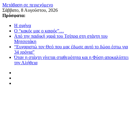
Μετάβαση σε περιεχόμενο
Σάββατο, 8 Αυγούστου, 2026
Πρόσφατα:
Η σφήνα
Ο “κακός μας ο καιρός”…
Από την παιδική χαρά του Τσίπρα στη στάχτη του
Μητσοτάκη
“Ευχαριστώ τον Θεό που μας έδωσε αυτό το δώρο έστω για
34 χρόνια”
Όταν η στάχτη γίνεται σταθερότητα και η Φύση αποκαλύπτει
την Αλήθεια