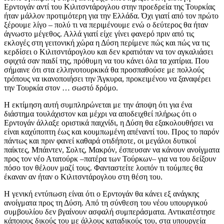
Ερντογάν αντί του Κιλιτσντάρογλου στην προεδρεία της Τουρκίας
ήταν μάλλον προτιμότερη για την Ελλάδα. Όχι γιατί από τον πρώτο
ξέρουμε λίγο – πολύ τι να περιμένουμε ενώ ο δεύτερος θα ήταν
άγνωστο μέγεθος. Αλλά γιατί είχε γίνει φανερό πριν από τις
εκλογές στη γειτονική χώρα η Δύση περίμενε πώς και πώς να τις
κερδίσει ο Κιλιτσντάρογλου και δεν κρατιόταν να τον αγκαλιάσει
σφιχτά σαν παιδί της, πρόθυμη να του κάνει όλα τα χατίρια. Που
σήμαινε ότι στα ελληνοτουρκικά θα προσπαθούσε με πολλούς
τρόπους να ικανοποιήσει την Άγκυρα, προκειμένου να ξαναφέρει
την Τουρκία στον … σωστό δρόμο.
Η εκτίμηση αυτή συμπληρώνεται με την άποψη ότι για ένα
διάστημα τουλάχιστον και μέχρι να αποδειχθεί πλήρως ότι ο
Ερντογάν άλλαξε οριστικά παιχνίδι, η Δύση θα εξακολουθήσει να
είναι καχύποπτη έως και κουμπωμένη απέναντί του. Προς το παρόν
πάντως και πριν φανεί καθαρά οτιδήποτε, οι μεγάλοι δυτικοί
παίκτες, Μπάιντεν, Σολτς, Μακρόν, έσπευσαν να κάνουν ανοίγματα
προς τον νέο Ατατούρκ –πατέρα των Τούρκων– για να του δείξουν
πόσο τον θέλουν μαζί τους. Φανταστείτε λοιπόν τι τούμπες θα
έκαναν αν ήταν ο Κιλιτσντάρογλου στη θέση του.
Η γενική εντύπωση είναι ότι ο Ερντογάν θα κάνει εξ ανάγκης
ανοίγματα προς τη Δύση. Από τη σύνθεση του νέου υπουργικού
συμβουλίου δεν βγαίνουν ασφαλή συμπεράσματα. Αντικατέστησε
κάποιους δικούς του με άλλους καταδικούς του, στα υπουργεία