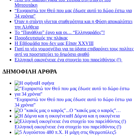
Μητσοτάκη
“Ευχαριστώ τον Θεό που μας έδωσε αυτό το δώρο έστω για
34 χρόνια”
Όταν η στάχτη γίνεται σταθερότητα και η Φύση αποκαλύπτει
την Αλήθεια
Το “Πανάθλιο” έργο και οι… “Ελληναράδες”!
Προοδευτισμός της πλάκας
Η Εβδομάδα που δεν μας Είπαν XXVIII
Γιατί το νέο νομοσχέδιο για τα ύδατα επιβαρύνει τους πολίτες
αντί να προστατεύει το δημόσιο αγαθό
Ελληνική οικογένεια: ένα στοιχείο του παρελθόντος (!)
ΔΗΜΟΦΙΛΗ ΑΡΘΡΑ
Η σφήνα
“Ευχαριστώ τον Θεό που μας έδωσε αυτό το δώρο έστω για
34 χρόνια”
Ο “κακός μας ο καιρός”…
Η Δόμνα και η οικογένεια
Ελληνική οικογένεια: ένα στοιχείο του παρελθόντος (!)
5