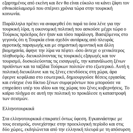
εξαρτημένος από εκείνη και δεν θα είναι εύκολο να κάνει ζάφτι τον
εθνικοϊσλαμισμό που σπέρνει χρόνια τώρα στην τουρκική
κοινωνία.
Παράλληλα πρέπει να αναφερθεί ότι παρά τα όσα λένε για την
τουρκική λίρα, η οικονομική πολιτική που ασκούσε μέχρι τώρα ο
Τούρκος πρόεδρος δεν ήταν και τόσο παράλογη. Βασιζόμενος στο
γεγονός ότι η Τουρκία είναι σχεδόν αυτάρκης από πλευράς
αγροτικής παραγωγής και με σημαντική αμυντική και άλλη
βιομηχανία, άφηνε την λίρα να πέφτει -όσο άντεχε ο γενικότερος
πληθυσμός- διευκολύνοντας τις τουρκικές εξαγωγές και τον
τουρισμό, δυσκολεύοντας τις εισαγωγές, την κατανάλωση ξένων
προϊόντων και τα ταξίδια Τούρκων πολιτών στο εξωτερικό. Αυτή η
πολιτική διευκόλυνε και τις ξένες επενδύσεις στη χώρα, άρα
έφερνε κεφάλαια στο εσωτερικό, δημιουργούσε θέσεις εργασίας
και ενίσχυε ένα δίκτυο ξένων συμφερόντων που μπορούσε να
επηρεάσει υπέρ του ιδίου και της χώρας του ξένες κυβερνήσεις. Το
καίριο πλήγμα σε αυτή την πολιτική το προκάλεσε η καταστροφή
των σεισμών.
Ελληνοτουρκικά
Στα ελληνοτουρκικά επικρατεί όντως ύφεση. Εγκαινιάστηκε με
τους σεισμούς, συνεχίστηκε στην προεκλογική περίοδο και στις
δύο χώρες, εκδηλώνεται από την ελληνική πλευρά με τη απόσυρση