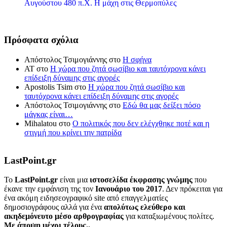
Αυγούστου 480 π.Χ. Η μάχη στις Θερμοπύλες
Πρόσφατα σχόλια
Απόστολος Τσιμογιάννης
στο
Η σφήνα
ΑΤ
στο
Η χώρα που ζητά σωσίβιο και ταυτόχρονα κάνει
επίδειξη δύναμης στις αγορές
Apostolis Tsim
στο
Η χώρα που ζητά σωσίβιο και
ταυτόχρονα κάνει επίδειξη δύναμης στις αγορές
Απόστολος Τσιμογιάννης
στο
Εδώ θα μας δείξει πόσο
μάγκας είναι…
Mihalatou
στο
Ο πολιτικός που δεν ελέγχθηκε ποτέ και η
στιγμή που κρίνει την πατρίδα
LastPoint.gr
To
LastPoint.gr
είναι μια
ιστοσελίδα έκφρασης γνώμης
που
έκανε την εμφάνιση της τον
Ιανουάριο του 2017
. Δεν πρόκειται για
ένα ακόμη ειδησεογραφικό site από επαγγελματίες
δημοσιογράφους αλλά για ένα
απολύτως ελεύθερο και
ακηδεμόνευτο μέσο αρθρογραφίας
για καταξιωμένους πολίτες.
Με άποψη μέχρι τέλους..
.