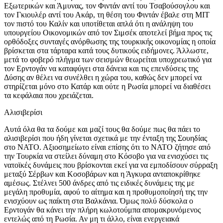
Εξωτερικών και Άμυνας, τον Φιντάν αντί του Τσαβούσογλου και
τον Γκιουλέρ αντί του Ακάρ, τη θέση του Φιντάν έβαλε στη ΜΙΤ
τον πιστό του Καλίν και υποτίθεται απλά ότι η ανάληψη του
υπουργείου Οικονομικών από τον Σιμσέκ αποτελεί βήμα προς τις
ορθόδοξες συνταγές ανόρθωσης της τουρκικής οικονομίας η οποία
βρίσκεται στα τάρταρα κατά τους δυτικούς ειδήμονες. Άλλωστε,
μετά το φοβερό πλήγμα των σεισμών θεωρείται υποχρεωτικό για
τον Ερντογάν να καταφύγει στα δάνεια και τις επενδύσεις της
Δύσης αν θέλει να συνέλθει η χώρα του, καθώς δεν μπορεί να
στηρίζεται μόνο στο Κατάρ και ούτε η Ρωσία μπορεί να διαθέσει
τα κεφάλαια που χρειάζεται.
Αλισιβερίσι
Αυτά όλα θα τα δούμε και μαζί τους θα δούμε πως θα πάει το
αλισιβερίσι που ήδη γίνεται σχετικά με την ένταξη της Σουηδίας
στο ΝΑΤΟ. Αξιοσημείωτο είναι επίσης ότι το ΝΑΤΟ ζήτησε από
την Τουρκία να στείλει δύναμη στο Κόσοβο για να ενισχύσει τις
νατοϊκές δυνάμεις που βρίσκονται εκεί για να εμποδίσουν σύρραξη
μεταξύ Σέρβων και Κοσοβάρων και η Άγκυρα ανταποκρίθηκε
αμέσως. Στέλνει 500 άνδρες από τις ειδικές δυνάμεις της με
μεγάλη προθυμία, αφού το αίτημα και η προθυμοποίησή της την
ενισχύουν ως παίκτη στα Βαλκάνια. Όμως πολύ δύσκολα ο
Ερντογάν θα κάνει την πλήρη κωλοτούμπα απομακρυνόμενος
εντελώς από τη Ρωσία. Αν μη τι άλλο, είναι ενεργειακά