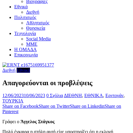
Βιογραφίες
Εθνικά
Διεθνή
Πολιτισμός
Αθλητισμός
Θρησκεία
Τεχνολογία
Social Media
ΜΜΕ
Η ΟΜΑΔΑ
Επικοινωνία
Διεθνή
Εθνικά
Απαγορεύονται οι προβλέψεις
12/06/2023
10/06/2023
0 Σχόλια
ΔΙΕΘΝΗ
,
ΕΘΝΙΚΑ
,
Ερντογάν
,
ΤΟΥΡΚΙΑ
Share on Facebook
Share on Twitter
Share on Linkedin
Share on
Pinterest
Γράφει ο
Άγγελος Στάγκος
Πολύ έγκαιρα η στήλη αυτή είχε υποστηρίξει ότι η εκλογή