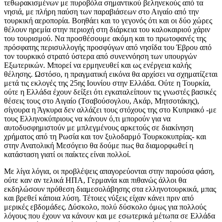
τεθωρακισμένων με πυροβόλα σημαντικού βεληνεκούς από τα
νησιά, με πλήρη παύση των παραβιάσεων στο Αιγαίο από την
τουρκική αεροπορία. Βοηθάει και το γεγονός ότι και οι δύο χώρες
θέλουν ηρεμία στην περιοχή στη διάρκεια του καλοκαιριού χάριν
του τουρισμού. Να προσθέσουμε ακόμη και το πρωτοφανές της
πρόσφατης περισυλλογής προσφύγων από νησίδα του Έβρου από
τον τουρκικό στρατό ύστερα από συνεννόηση των υπουργών
Εξωτερικών. Μπορεί να ερμηνευθεί και ως ενέργεια καλής
θέλησης. Ωστόσο, η πραγματική εικόνα θα αρχίσει να σχηματίζεται
μετά τις εκλογές της 25ης Ιουνίου στην Ελλάδα. Ούτε η Τουρκία,
ούτε η Ελλάδα έχουν δείξει ότι εγκαταλείπουν τις γνωστές βασικές
θέσεις τους στο Αιγαίο (Τσαβούσογλου, Ακάρ, Μητσοτάκης),
σίγουρα η Άγκυρα δεν αλλάζει τους στόχους της στο Κυπριακό -με
τους Ελληνοκύπριους να κάνουν ό,τι μπορούν για να
αυτοδυσφημιστούν με μπλεγμένους αρκετούς σε διακίνηση
χρήματος από τη Ρωσία και τον ξυλοδαρμό Τουρκοκυπρίας- και
στην Ανατολική Μεσόγειο θα δούμε πως θα διαμορφωθεί η
κατάσταση γιατί οι παίκτες είναι πολλοί.
Με λίγα λόγια, οι προβλέψεις απαγορεύονται στην παρούσα φάση,
ούτε καν αν τελικά ΗΠΑ, Γερμανία και πιθανώς άλλοι θα
εκδηλώσουν πρόθεση διαμεσολάβησης στα ελληνοτουρκικά, μπας
και βρεθεί κάποια λύση. Τέτοιες νύξεις είχαν κάνει πριν από
μερικές εβδομάδες. Δύσκολο, πολύ δύσκολο όμως για πολλούς
λόγους που έχουν να κάνουν και με εσωτερικά μέτωπα σε Ελλάδα