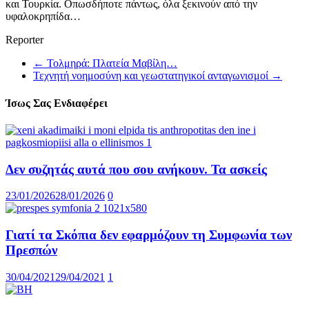
και Τουρκία. Οπωσδήποτε πάντως, όλα ξεκινούν από την
υφαλοκρηπίδα…
Reporter
←
Τολμηρά: Πλατεία Μαβίλη…
Τεχνητή νοημοσύνη και γεωστατηγικοί ανταγωνισμοί
→
Ίσως Σας Ενδιαφέρει
Δεν συζητάς αυτά που σου ανήκουν. Τα ασκείς
23/01/2026
28/01/2026
0
Γιατί τα Σκόπια δεν εφαρμόζουν τη Συμφωνία των
Πρεσπών
30/04/2021
29/04/2021
1