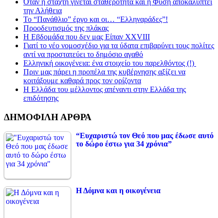
Όταν η στάχτη γίνεται σταθερότητα και η Φύση αποκαλύπτει
την Αλήθεια
Το “Πανάθλιο” έργο και οι… “Ελληναράδες”!
Προοδευτισμός της πλάκας
Η Εβδομάδα που δεν μας Είπαν XXVIII
Γιατί το νέο νομοσχέδιο για τα ύδατα επιβαρύνει τους πολίτες
αντί να προστατεύει το δημόσιο αγαθό
Ελληνική οικογένεια: ένα στοιχείο του παρελθόντος (!)
Πριν μας πάρει η προπέλα της κυβέρνησης αξίζει να
κοιτάξουμε καθαρά προς τον ορίζοντα
Η Ελλάδα του μέλλοντος απέναντι στην Ελλάδα της
επιδότησης
ΔΗΜΟΦΙΛΗ ΑΡΘΡΑ
“Ευχαριστώ τον Θεό που μας έδωσε αυτό
το δώρο έστω για 34 χρόνια”
Η Δόμνα και η οικογένεια