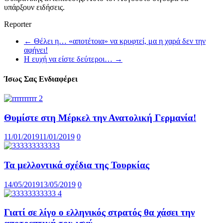
υπάρξουν ειδήσεις.
Reporter
←
Θέλει η… «αποτέτοια» να κρυφτεί, μα η χαρά δεν την
αφήνει!
Η ευχή να είστε δεύτεροι…
→
Ίσως Σας Ενδιαφέρει
Θυμίστε στη Μέρκελ την Ανατολική Γερμανία!
11/01/2019
11/01/2019
0
Τα μελλοντικά σχέδια της Τουρκίας
14/05/2019
13/05/2019
0
Γιατί σε λίγο ο ελληνικός στρατός θα χάσει την