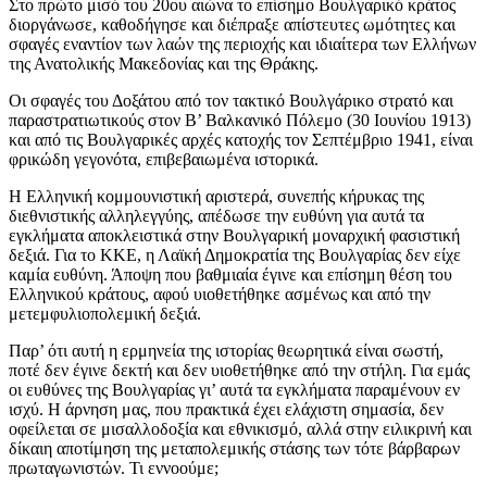
Στο πρώτο μισό του 20ου αιώνα το επίσημο Βουλγαρικό κράτος
διοργάνωσε, καθοδήγησε και διέπραξε απίστευτες ωμότητες και
σφαγές εναντίον των λαών της περιοχής και ιδιαίτερα των Ελλήνων
της Ανατολικής Μακεδονίας και της Θράκης.
Οι σφαγές του Δοξάτου από τον τακτικό Βουλγάρικο στρατό και
παραστρατιωτικούς στον Β’ Βαλκανικό Πόλεμο (30 Ιουνίου 1913)
και από τις Βουλγαρικές αρχές κατοχής τον Σεπτέμβριο 1941, είναι
φρικώδη γεγονότα, επιβεβαιωμένα ιστορικά.
Η Ελληνική κομμουνιστική αριστερά, συνεπής κήρυκας της
διεθνιστικής αλληλεγγύης, απέδωσε την ευθύνη για αυτά τα
εγκλήματα αποκλειστικά στην Βουλγαρική μοναρχική φασιστική
δεξιά. Για το ΚΚΕ, η Λαϊκή Δημοκρατία της Βουλγαρίας δεν είχε
καμία ευθύνη. Άποψη που βαθμιαία έγινε και επίσημη θέση του
Ελληνικού κράτους, αφού υιοθετήθηκε ασμένως και από την
μετεμφυλιοπολεμική δεξιά.
Παρ’ ότι αυτή η ερμηνεία της ιστορίας θεωρητικά είναι σωστή,
ποτέ δεν έγινε δεκτή και δεν υιοθετήθηκε από την στήλη. Για εμάς
οι ευθύνες της Βουλγαρίας γι’ αυτά τα εγκλήματα παραμένουν εν
ισχύ. Η άρνηση μας, που πρακτικά έχει ελάχιστη σημασία, δεν
οφείλεται σε μισαλλοδοξία και εθνικισμό, αλλά στην ειλικρινή και
δίκαιη αποτίμηση της μεταπολεμικής στάσης των τότε βάρβαρων
πρωταγωνιστών. Τι εννοούμε;