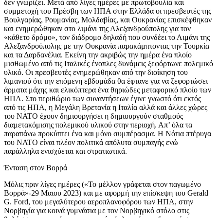
δεν γνωρίζει. Μετά από λίγες ημέρες με πρωτοβουλία και
συμμετοχή του Πρέσβη των ΗΠΑ στην Ελλάδα οι πρεσβευτές της
Βουλγαρίας, Ρουμανίας, Μολδαβίας, και Ουκρανίας επισκέφθηκαν
και ενημερώθηκαν στο λιμάνι της Αλεξανδρούπολης για τον
«κάθετο δρόμο», τον διάδρομο δηλαδή που συνδέει το Λιμάνι της
Αλεξανδρούπολης με την Ουκρανία παρακάμπτοντας την Τουρκία
και τα Δαρδανέλια. Εκείνη την ακριβώς την ημέρα ένα πλοίο
μισθωμένο από τις Ιταλικές ένοπλες δυνάμεις ξεφόρτωνε πολεμικό
υλικό. Οι πρεσβευτές ενημερώθηκαν από την διοίκηση του
λιμανιού ότι την επόμενη εβδομάδα θα έφτανε για να ξεφορτώσει
άρματα μάχης και ελικόπτερα ένα θηριώδες μεταφορικό πλοίο των
ΗΠΑ. Στο περιθώριο των συναντήσεων έγινε γνωστό ότι εκτός
από τις ΗΠΑ, η Μεγάλη Βρετανία η Ιταλία αλλά και άλλες χώρες
του ΝΑΤΟ έχουν δημιουργήσει η δημιουργούν σταθμούς
διαμετακόμισης πολεμικού υλικού στην περιοχή. Απ’ όλα τα
παραπάνω προκύπτει ένα και μόνο συμπέρασμα. Η Νότια πτέρυγα
του ΝΑΤΟ είναι πλέον πολιτικά απόλυτα συμπαγής ενώ
παράλληλα ενισχύεται και στρατιωτικά.
Ένταση στον Βορρά
Μόλις πριν λίγες ημέρες («Το μέλλον γράφεται στον παγωμένο
Βορρά»-29 Μαιου 2023) και με αφορμή την επίσκεψη του Gerald
G. Ford, του μεγαλύτερου αεροπλανοφόρου των ΗΠΑ, στην
Νορβηγία για κοινά γυμνάσια με τον Νορβηγικό στόλο στις