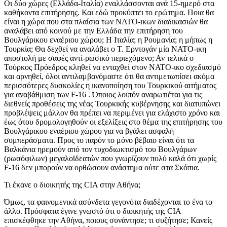
Οι δύο χώρες (Ελλάδα-Ιταλία) εναλλάσσονται ανά 15-ημερό στα
καθήκοντα επιτήρησης. Και εδώ προκύπτει το ερώτημα. Ποια θα
είναι η χώρα που στα πλαίσια των ΝΑΤΟ-ικων διαδικασιών θα
αναλάβει από κοινού με την Ελλάδα την επιτήρηση του
Βουλγάρικου εναέριου χώρου; Η Ιταλία; η Ρουμανία; η μήπως η
Τουρκία; Θα δεχθεί να αναλάβει ο Τ. Ερντογάν μία ΝΑΤΟ-ικη
αποστολή με σαφές αντί-ρωσικό περιεχόμενο; Αν τελικά ο
Τούρκος Πρόεδρος κληθεί να ενταχθεί στον ΝΑΤΟ-ικο σχεδιασμό
και αρνηθεί, όλοι αντιλαμβανόμαστε ότι θα αντιμετωπίσει ακόμα
περισσότερες δυσκολίες η ικανοποίηση του Τουρκικού αιτήματος
για αναβάθμιση των F-16 . Όποιος λοιπόν αναρωτιέται για τις
διεθνείς προθέσεις της νέας Τουρκικής κυβέρνησης και διατυπώνει
προβλέψεις μάλλον θα πρέπει να περιμένει για ελάχιστο χρόνο και
έως ότου δρομολογηθούν οι εξελίξεις στο θέμα της επιτήρησης του
Βουλγάρικου εναέριου χώρου για να βγάλει ασφαλή
συμπεράσματα. Προς το παρόν το μόνο βέβαιο είναι ότι τα
Βαλκάνια ηρεμούν από τον τυχοδιωκτισμό του Βουλγάρων
(ρωσόφιλων) μεγαλοϊδεατών που γνωρίζουν πολύ καλά ότι χωρίς
F-16 δεν μπορούν να ορθώσουν ανάστημα ούτε στα Σκόπια.
Τι έκανε ο διοικητής της CIA στην Αθήνα;
Όμως, τα φαινομενικά ασύνδετα γεγονότα διαδέχονται το ένα το
άλλο. Πρόσφατα έγινε γνωστό ότι ο διοικητής της CIA
επισκέφθηκε την Αθήνα, ποιους συνάντησε; τι συζήτησε; Κανείς