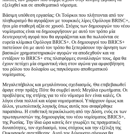
εξελιχθεί και σε αποθεματικό νόμισμα.
Βάσιμη υπόθεση εργασίας: Οι Τούρκοι που πλήττονται από τον
πληθωρισμό θα αγοράζουν με τουρκικές λίρες Ομόλογα BRISC+,
ήτοι μία σταθερή αξία σε χρυσό. Στόχος των δημιουργών του νέου
νομίσματος είναι να δημιουργήσουν με αυτό τον τρόπο μία
δευτερογενή αγορά που θα αγοράζονται και θα πωλούνται σε
ευρεία κλίμακα Ομόλογα BRICS+. Οι δημιουργοί του BRICS+
πιστεύουν ότι με αυτό τον τρόπο θα ξεπεράσουν την άρνηση των
βασικών χρηματιστηριακών αγορών να αποδεχθούν και να
εντάξουν το BRICS+ στις πλατφόρμες συναλλαγών τους, άρα θα
έχουν πετύχει μία σημαντική νίκη στον αγώνα για αμφισβήτηση
του ρόλου του δολαρίου ως παγκόσμιου αποθεματικού
νομίσματος.
Μεγαλεπήβολος και μεγαλόπνοος σχεδιασμός. Θα επιβεβαιωθεί
άραγε στην πράξη; Πότε θα συμβεί αυτό; Μεγάλα ερωτήματα. Οι
προβλέψεις της στήλης για το νέο νόμισμα δεν είναι καλές. Οι
λόγοι είναι πολλοί και κύρια νομισματικοί. Υπάρχουν όμως και
άλλοι, γεωπολιτικής λογικής όπως αυτός που αναφέρθηκε
παραπάνω. Η επιθετική περικύκλωση από την Δύση, ενός εκ των
πρωταγωνιστών της δημιουργίας του νέου νομίσματος BRICS+,
της Ρωσίας. Την ίδια ώρα κανείς δεν γνωρίζει τις πραγματικές
δυνατότητες, τον σχεδιασμό, τους στόχους και την εξέλιξη της
Ουκρανικής αντεπίθεσης. Αυτό τον Αύγουστο σίγουρα θα