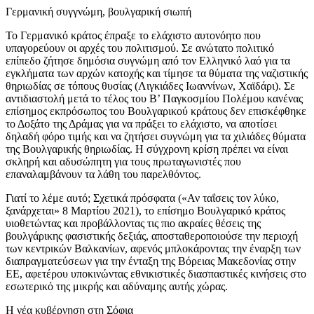
Γερμανική συγγνώμη, βουλγαρική σιωπή
Το Γερμανικό κράτος έπραξε το ελάχιστο αυτονόητο που
υπαγορεύουν οι αρχές του πολιτισμού. Σε ανώτατο πολιτικό
επίπεδο ζήτησε δημόσια συγνώμη από τον Ελληνικό λαό για τα
εγκλήματα των αρχών κατοχής και τίμησε τα θύματα της ναζιστικής
θηριωδίας σε τόπους θυσίας (Λιγκιάδες Ιωαννίνων, Χαϊδάρι). Σε
αντιδιαστολή μετά το τέλος του Β’ Παγκοσμίου Πολέμου κανένας
επίσημος εκπρόσωπος του Βουλγαρικού κράτους δεν επισκέφθηκε
το Δοξάτο της Δράμας για να πράξει το ελάχιστο, να αποτίσει
δηλαδή φόρο τιμής και να ζητήσει συγνώμη για τα χιλιάδες θύματα
της Βουλγαρικής θηριωδίας. Η σύγχρονη κρίση πρέπει να είναι
σκληρή και αδυσώπητη για τους πρωταγωνιστές που
επαναλαμβάνουν τα λάθη του παρελθόντος.
Γιατί το λέμε αυτό; Σχετικά πρόσφατα («Αν ταΐσεις τον λύκο,
ξανάρχεται» 8 Μαρτίου 2021), το επίσημο Βουλγαρικό κράτος
υιοθετώντας και προβάλλοντας τις πιο ακραίες θέσεις της
βουλγάρικης φασιστικής δεξιάς, αποσταθεροποιούσε την περιοχή
των κεντρικών Βαλκανίων, αφενός μπλοκάροντας την έναρξη των
διαπραγματεύσεων για την ένταξη της Βόρειας Μακεδονίας στην
ΕΕ, αφετέρου υποκινώντας εθνικιστικές διασπαστικές κινήσεις στο
εσωτερικό της μικρής και αδύναμης αυτής χώρας.
Η νέα κυβέρνηση στη Σόφια