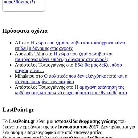
Πρόσφατα σχόλια
ΑΤ
στο
Η χώρα που ζητά σωσίβιο και ταυτόχρονα κάνει
επίδειξη δύναμης στις αγορές
Apostolis Tsim
στο
Η χώρα που ζητά σωσίβιο και
ταυτόχρονα κάνει επίδειξη δύναμης στις αγορές
Απόστολος Τσιμογιάννης
στο
Εδώ θα μας δείξει πόσο
μάγκας είναι…
Mihalatou
στο
Ο πολιτικός που δεν ελέγχθηκε ποτέ και η
στιγμή που κρίνει την πατρίδα
Απόστολος Τσιμογιάννης
στο
Η αμήχανη απάντηση της
κυβέρνησης και τα κενά επιχειρήματα στα εθνικά θέματα
LastPoint.gr
To
LastPoint.gr
είναι μια
ιστοσελίδα έκφρασης γνώμης
που
έκανε την εμφάνιση της τον
Ιανουάριο του 2017
. Δεν πρόκειται για
ένα ακόμη ειδησεογραφικό site από επαγγελματίες
δημοσιογράφους αλλά για ένα
απολύτως ελεύθερο και