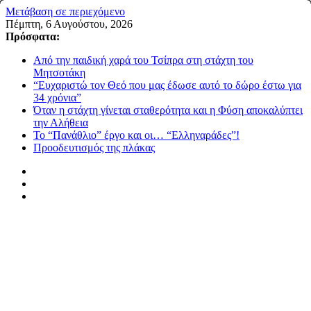
Μετάβαση σε περιεχόμενο
Πέμπτη, 6 Αυγούστου, 2026
Πρόσφατα:
Από την παιδική χαρά του Τσίπρα στη στάχτη του
Μητσοτάκη
“Ευχαριστώ τον Θεό που μας έδωσε αυτό το δώρο έστω για
34 χρόνια”
Όταν η στάχτη γίνεται σταθερότητα και η Φύση αποκαλύπτει
την Αλήθεια
Το “Πανάθλιο” έργο και οι… “Ελληναράδες”!
Προοδευτισμός της πλάκας