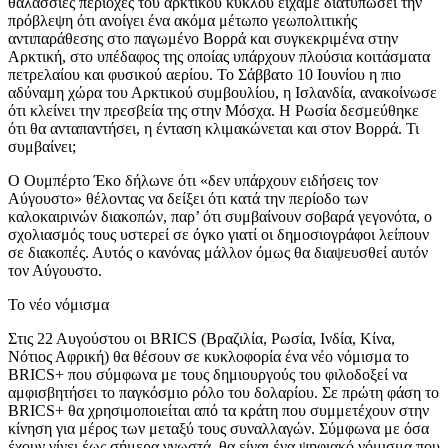
θαλάσσιες περιοχές του αρκτικού κύκλου είχαμε διατυπώσει την
πρόβλεψη ότι ανοίγει ένα ακόμα μέτωπο γεωπολιτικής
αντιπαράθεσης στο παγωμένο Βορρά και συγκεκριμένα στην
Αρκτική, στο υπέδαφος της οποίας υπάρχουν πλούσια κοιτάσματα
πετρελαίου και φυσικού αερίου. Το Σάββατο 10 Ιουνίου η πιο
αδύναμη χώρα του Αρκτικού συμβουλίου, η Ισλανδία, ανακοίνωσε
ότι κλείνει την πρεσβεία της στην Μόσχα. Η Ρωσία δεσμεύθηκε
ότι θα ανταπαντήσει, η ένταση κλιμακώνεται και στον Βορρά. Τι
συμβαίνει;
Ο Ουμπέρτο Έκο δήλωνε ότι «δεν υπάρχουν ειδήσεις τον
Αύγουστο» θέλοντας να δείξει ότι κατά την περίοδο των
καλοκαιρινών διακοπών, παρ’ ότι συμβαίνουν σοβαρά γεγονότα, ο
σχολιασμός τους υστερεί σε όγκο γιατί οι δημοσιογράφοι λείπουν
σε διακοπές. Αυτός ο κανόνας μάλλον όμως θα διαψευσθεί αυτόν
τον Αύγουστο.
Το νέο νόμισμα
Στις 22 Αυγούστου οι BRICS (Βραζιλία, Ρωσία, Ινδία, Κίνα,
Νότιος Αφρική) θα θέσουν σε κυκλοφορία ένα νέο νόμισμα το
BRICS+ που σύμφωνα με τους δημιουργούς του φιλοδοξεί να
αμφισβητήσει το παγκόσμιο ρόλο του δολαρίου. Σε πρώτη φάση το
BRICS+ θα χρησιμοποιείται από τα κράτη που συμμετέχουν στην
κίνηση για μέρος των μεταξύ τους συναλλαγών. Σύμφωνα με όσα
έχουν γίνει έως σήμερα γνωστά, θα είναι ένα ψηφιακό νόμισμα που