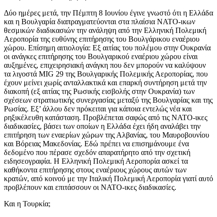
Δύο ημέρες μετά, την Πέμπτη 8 Ιουνίου έγινε γνωστό ότι η Ελλάδα
και η Βουλγαρία διαπραγματεύονται στα πλαίσια ΝΑΤΟ-ικων
θεσμικών διαδικασιών την ανάληψη από την Ελληνική Πολεμική
Αεροπορία της ευθύνης επιτήρησης του Βουλγάρικου εναέριου
χώρου. Επίσημη αιτιολογία: Εξ αιτίας του πολέμου στην Ουκρανία
οι ανάγκες επιτήρησης του Βουλγαρικού εναέριου χώρου είναι
αυξημένες, επιχειρησιακή ανάγκη που δεν μπορούν να καλύψουν
τα λιγοστά MIG 29 της Βουλγαρικής Πολεμικής Αεροπορίας, που
έχουν μείνει χωρίς ανταλλακτικά και επαρκή συντήρηση μετά την
διακοπή (εξ αιτίας της Ρωσικής εισβολής στην Ουκρανία) των
σχέσεων στρατιωτικής συνεργασίας μεταξύ της Βουλγαρίας και της
Ρωσίας. Εξ’ άλλου δεν πρόκειται για κάποια εντελώς νέα και
ρηξικέλευθη κατάσταση. Προβλέπεται σαφώς από τις ΝΑΤΟ-ικες
διαδικασίες, βάσει των οποίων η Ελλάδα έχει ήδη αναλάβει την
επιτήρηση των εναερίων χώρων της Αλβανίας, του Μαυροβουνίου
και Βόρειας Μακεδονίας. Εδώ πρέπει να επισημάνουμε ένα
δεδομένο που πέρασε σχεδόν απαρατήρητο από την σχετική
ειδησεογραφία. Η Ελληνική Πολεμική Αεροπορία ασκεί τα
καθήκοντα επιτήρησης στους εναέριους χώρους αυτών των
κρατών, από κοινού με την Ιταλική Πολεμική Αεροπορία γιατί αυτό
προβλέπουν και επιτάσσουν οι ΝΑΤΟ-ικες διαδικασίες.
Και η Τουρκία;