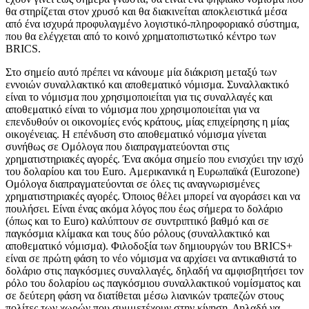
θα στηρίζεται στον χρυσό και θα διακινείται αποκλειστικά μέσα
από ένα ισχυρά προφυλαγμένο λογιστικό-πληροφοριακό σύστημα,
που θα ελέγχεται από το κοινό χρηματοπιστωτικό κέντρο των
BRICS.
Στο σημείο αυτό πρέπει να κάνουμε μία διάκριση μεταξύ των
εννοιών συναλλακτικό και αποθεματικό νόμισμα. Συναλλακτικό
είναι το νόμισμα που χρησιμοποιείται για τις συναλλαγές και
αποθεματικό είναι το νόμισμα που χρησιμοποιείται για να
επενδυθούν οι οικονομίες ενός κράτους, μίας επιχείρησης η μίας
οικογένειας. Η επένδυση στο αποθεματικό νόμισμα γίνεται
συνήθως σε Ομόλογα που διαπραγματεύονται στις
χρηματιστηριακές αγορές. Ένα ακόμα σημείο που ενισχύει την ισχύ
του δολαρίου και του Euro. Αμερικανικά η Ευρωπαϊκά (Eurozone)
Ομόλογα διαπραγματεύονται σε όλες τις αναγνωρισμένες
χρηματιστηριακές αγορές. Όποιος θέλει μπορεί να αγοράσει και να
πουλήσει. Είναι ένας ακόμα λόγος που έως σήμερα το δολάριο
(όπως και το Euro) καλύπτουν σε συντριπτικό βαθμό και σε
παγκόσμια κλίμακα και τους δύο ρόλους (συναλλακτικό και
αποθεματικό νόμισμα). Φιλοδοξία των δημιουργών του BRICS+
είναι σε πρώτη φάση το νέο νόμισμα να αρχίσει να αντικαθιστά το
δολάριο στις παγκόσμιες συναλλαγές, δηλαδή να αμφισβητήσει τον
ρόλο του δολαρίου ως παγκόσμιου συναλλακτικού νομίσματος και
σε δεύτερη φάση να διατίθεται μέσω λιανικών τραπεζών στους
πολίτες των χωρών που συμμετέχουν στην κίνηση. Δηλαδή να