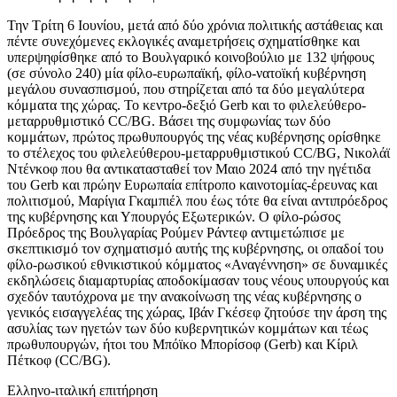
Την Τρίτη 6 Ιουνίου, μετά από δύο χρόνια πολιτικής αστάθειας και
πέντε συνεχόμενες εκλογικές αναμετρήσεις σχηματίσθηκε και
υπερψηφίσθηκε από το Βουλγαρικό κοινοβούλιο με 132 ψήφους
(σε σύνολο 240) μία φίλο-ευρωπαϊκή, φίλο-νατοϊκή κυβέρνηση
μεγάλου συνασπισμού, που στηρίζεται από τα δύο μεγαλύτερα
κόμματα της χώρας. Το κεντρο-δεξιό Gerb και το φιλελεύθερο-
μεταρρυθμιστικό CC/BG. Βάσει της συμφωνίας των δύο
κομμάτων, πρώτος πρωθυπουργός της νέας κυβέρνησης ορίσθηκε
το στέλεχος του φιλελεύθερου-μεταρρυθμιστικού CC/BG, Νικολάϊ
Ντένκοφ που θα αντικατασταθεί τον Μαιο 2024 από την ηγέτιδα
του Gerb και πρώην Ευρωπαία επίτροπο καινοτομίας-έρευνας και
πολιτισμού, Μαρίγια Γκαμπιέλ που έως τότε θα είναι αντιπρόεδρος
της κυβέρνησης και Υπουργός Εξωτερικών. Ο φίλο-ρώσος
Πρόεδρος της Βουλγαρίας Ρούμεν Ράντεφ αντιμετώπισε με
σκεπτικισμό τον σχηματισμό αυτής της κυβέρνησης, οι οπαδοί του
φίλο-ρωσικού εθνικιστικού κόμματος «Αναγέννηση» σε δυναμικές
εκδηλώσεις διαμαρτυρίας αποδοκίμασαν τους νέους υπουργούς και
σχεδόν ταυτόχρονα με την ανακοίνωση της νέας κυβέρνησης ο
γενικός εισαγγελέας της χώρας, Ιβάν Γκέσεφ ζητούσε την άρση της
ασυλίας των ηγετών των δύο κυβερνητικών κομμάτων και τέως
πρωθυπουργών, ήτοι του Μπόϊκο Μπορίσοφ (Gerb) και Κίριλ
Πέτκοφ (CC/BG).
Ελληνο-ιταλική επιτήρηση